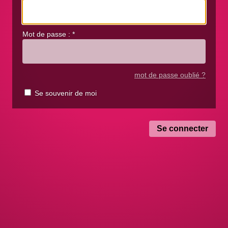
Mot de passe :
*
mot de passe oublié ?
Se souvenir de moi