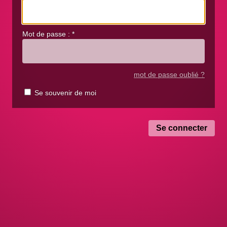
Mot de passe :
*
mot de passe oublié ?
Se souvenir de moi