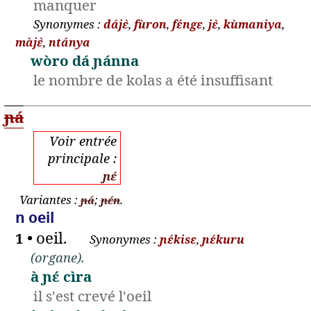
manquer
,
,
,
,
,
dájɛ̀
fùron
fɛ́ngɛ
jɛ̀
kùmaniya
,
màjɛ̀
ntánya
wòro dá ɲánna
le nombre de kolas a été insuffisant
ɲá
ɲɛ́
;
.
ɲá
ɲɛ́n
n oeil
oeil.
1 •
,
ɲɛ́kisɛ
ɲɛ́kuru
(organe).
à ɲɛ́ cìra
il s'est crevé l'oeil