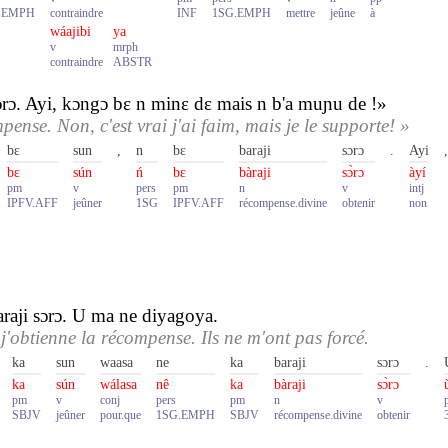
.EMPH
contraindre
INF
1SG.EMPH
mettre
jeûne
à
wáajibi
ya
v
mrph
contraindre
ABSTR
sɔrɔ. Ayi, kɔngɔ bɛ n minɛ dɛ mais n b'a muɲu de !»
mpense. Non, c'est vrai j'ai faim, mais je le supporte! »
bɛ
sun
,
n
bɛ
baraji
sɔrɔ
.
Ayi
,
bɛ
sún
ń
bɛ
bàraji
sɔ̀rɔ
àyí
pm
v
pers
pm
n
v
intj
IPFV.AFF
jeûner
1SG
IPFV.AFF
récompense.divine
obtenir
non
raji sɔrɔ. U ma ne diyagoya.
'obtienne la récompense. Ils ne m'ont pas forcé.
ka
sun
waasa
ne
ka
baraji
sɔrɔ
.
ka
sún
wálasa
nê
ka
bàraji
sɔ̀rɔ
u
pm
v
conj
pers
pm
n
v
SBJV
jeûner
pour.que
1SG.EMPH
SBJV
récompense.divine
obtenir