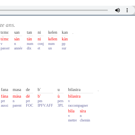
ze ans.
tɛmɛ
san
tan
ni
kelen
kan
.
tɛ̀mɛ
sàn
tán
ni
kélen
kàn
v
n
num
conj
num
pp
passer
année
dix
et
un
sur
fana
masa
de
b'
u
bilasira
.
fána
mása
dè
b'
ù
bìlasira
prt
n
prt
pm
pers
v
aussi
parent
FOC
IPFV.AFF
3PL
raccompagner
bìla
síra
v
n
mettre
chemin