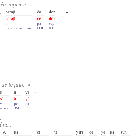
 récompense. »
,
baraji
de
don
.
»
bàraji
dè
dòn
n
prt
cop
récompense.divine
FOC
ID
de le faire. »
s'
a
ye
»
sé
à
yé
v
pers
pp
arriver
3SG
PP
.
ûner.
A
ka
di
ne
yɛrɛ
de
ye
ka
sun
.