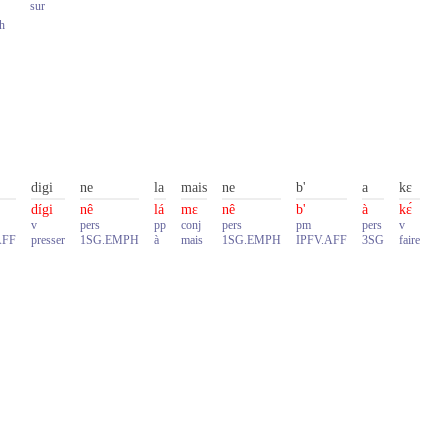
sur
h
digi
ne
la
mais
ne
b'
a
kɛ
dígi
nê
lá
mɛ
nê
b'
à
kɛ́
v
pers
pp
conj
pers
pm
pers
v
AFF
presser
1SG.EMPH
à
mais
1SG.EMPH
IPFV.AFF
3SG
faire