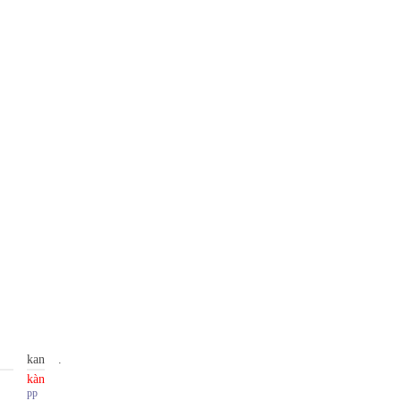
kan
.
kàn
pp