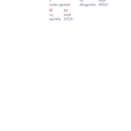
v
vq
mrph
rendre.agréable
désagréable
DEQU
dí
ya
vq
mrph
agréable
DEQU