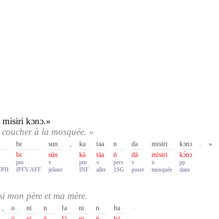
 misiri kɔnɔ.»
e coucher à la mosquée. »
bɛ
sun
,
ka
taa
n
da
misiri
kɔnɔ
.
»
bɛ
sún
kà
táa
ń
dá
mìsiri
kɔ́nɔ
pm
v
pm
v
pers
v
n
pp
MPH
IPFV.AFF
jeûner
INF
aller
1SG
poser
mosquée
dans
ssi mon père et ma mère.
,
o
ni
n
fa
ni
n
ba
.
ò
ni
ń
fà
ni
ń
bá