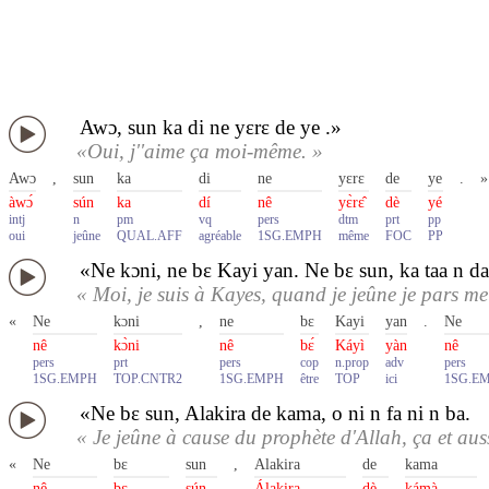
Awɔ, sun ka di ne yɛrɛ de ye .»
«Oui, j''aime ça moi-même. »
Awɔ
,
sun
ka
di
ne
yɛrɛ
de
ye
.
»
àwɔ́
sún
ka
dí
nê
yɛ̀rɛ̂
dè
yé
intj
n
pm
vq
pers
dtm
prt
pp
oui
jeûne
QUAL.AFF
agréable
1SG.EMPH
même
FOC
PP
«Ne kɔni, ne bɛ Kayi yan. Ne bɛ sun, ka taa n da
« Moi, je suis à Kayes, quand je jeûne je pars m
«
Ne
kɔni
,
ne
bɛ
Kayi
yan
.
Ne
nê
kɔ̀ni
nê
bɛ́
Káyì
yàn
nê
pers
prt
pers
cop
n.prop
adv
pers
1SG.EMPH
TOP.CNTR2
1SG.EMPH
être
TOP
ici
1SG.E
«Ne bɛ sun, Alakira de kama, o ni n fa ni n ba.
« Je jeûne à cause du prophète d'Allah, ça et au
«
Ne
bɛ
sun
,
Alakira
de
kama
nê
bɛ
sún
Álakira
dè
kámà