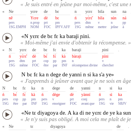
« Je suis entré en jeûne par moi-même, c'est une
«
Ne
yɛre
de
bɛ
n
yɛrɛ
bila
sun
na
nê
Yɛre
dè
bɛ
ń
yɛ̀rɛ̂
bìla
sún
ná
pers
n.prop
prt
pm
pers
dtm
v
n
pp
1SG.EMPH
NOM
FOC
IPFV.AFF
1SG
même
mettre
jeûne
à
«N yɛrɛ de bɛ fɛ ka baraji ɲini.
« Moi-même j'ai envie d'obtenir la récompense. »
«
N
yɛrɛ
de
bɛ
fɛ
ka
baraji
ɲini
.
ń
yɛ̀rɛ̂
dè
bɛ́
fɛ̀
kà
bàraji
ɲíni
pers
dtm
prt
cop
pp
pm
n
v
1SG
même
FOC
être
par
INF
récompense.divine
chercher
N bɛ fɛ ka n dege de yanni n si ka s'a ye»
« J'apprends à jeûner avant que je ne sois en âge 
N
bɛ
fɛ
ka
n
dege
de
yanni
n
si
ka
ń
bɛ́
fɛ̀
kà
ń
dège
dè
yànní
ń
sì
ka
pers
cop
pp
pm
pers
v
prt
conj
pers
n
pm
1SG
être
par
INF
1SG
enseigner
FOC
avant.que
1SG
vie
SBJV
«Ne tɛ diyagoya de. A ka di ne yɛrɛ de ye ka sun
« Je n'y suis pas obligé. A moi cela me plaît de je
«
Ne
tɛ
diyagoya
de
.