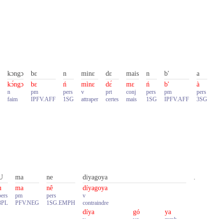
kɔngɔ
bɛ
n
minɛ
dɛ
mais
n
b'
a
kɔ́ngɔ
bɛ
ń
mìnɛ
dɛ́
mɛ
ń
b'
à
n
pm
pers
v
prt
conj
pers
pm
pers
faim
IPFV.AFF
1SG
attraper
certes
mais
1SG
IPFV.AFF
3SG
U
ma
ne
diyagoya
.
̀
ma
nê
díyagoya
pers
pm
pers
v
3PL
PFV.NEG
1SG.EMPH
contraindre
díya
gó
ya