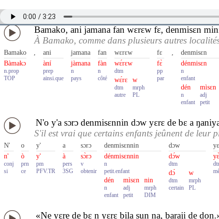
Bamako, ani jamana fan wɛrɛw fɛ, denmisɛn minnu
À Bamako, comme dans plusieurs autres localités 
Bamako
,
ani
jamana
fan
wɛrɛw
fɛ
,
denmisɛn
Bàmakɔ
àní
jàmana
fàn
wɛ́rɛw
fɛ̀
dénmisɛn
n.prop
prep
n
n
dtm
pp
n
TOP
ainsi.que
pays
côté
par
enfant
wɛ́rɛ
w
dén
mìsɛn
dtm
mrph
autre
PL
n
adj
enfant
petit
N'o y'a sɔrɔ denmisɛnnin dɔw yɛrɛ de bɛ a ŋaniya
S'il est vrai que certains enfants jeûnent de leur 
N'
o
y'
a
sɔrɔ
denmisɛnnin
dɔw
yɛ
n'
ò
y'
à
sɔ̀rɔ
dénmisɛnnin
dɔ́w
yɛ̀
conj
prn
pm
pers
v
n
dtm
dt
si
ce
PFV.TR
3SG
obtenir
petit.enfant
me
dɔ́
w
dén
mìsɛn
nin
dtm
mrph
n
adj
mrph
certain
PL
enfant
petit
DIM
«Ne yɛre de bɛ n yɛrɛ bila sun na, baraji de don.