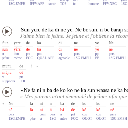
1SG.EMPH
IPFV.AFF
sortir
TOP
ici
homme
PFV.NEG
1SG
Sun yɛrɛ de ka di ne ye. Ne bɛ sun, n bɛ baraji 
J'aime bien le jeûne. Je jeûne et j'obtiens la réco
Sun
yɛrɛ
de
ka
di
ne
ye
.
Ne
sún
yɛ̀rɛ̂
dè
ka
dí
nê
yé
nê
n
dtm
prt
pm
vq
pers
pp
pers
jeûne
même
FOC
QUAL.AFF
agréable
1SG.EMPH
PP
1SG.EMPH
muɲu
de
!
»
mùɲu
dè
v
prt
supporter
FOC
«Ne fa ni n ba de ko ko ne ka sun waasa ne ka ba
« Mes parents m'ont demandé de jeûner afin que j
«
Ne
fa
ni
n
ba
de
ko
ko
ne
nê
fà
ni
ń
bá
dè
kó
kó
nê
pers
n
conj
pers
n
prt
cop
cop
pers
1SG.EMPH
père
et
1SG
mère
FOC
QUOT
QUOT
1SG.EMPH