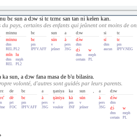
 bɛ sun a dɔw si tɛ tɛmɛ san tan ni kelen kan.
du pays, certains des enfants qui jeûnent ont moins de on
minnu
bɛ
sun
a
dɔw
si
tɛ
mínnu
bɛ
sún
à
dɔ́w
sí
tɛ
dtm
pm
v
pers
dtm
dtm
pm
REL.PL2
IPFV.AFF
jeûner
3SG
aucun
IPFV.NEG
dɔ́
w
mîn
lu
dtm
mrph
dtm
mrph
certain
PL
REL
PL2
 ka sun, a dɔw fana masa de b'u bilasira.
propre volonté, d'autres sont guidés par leurs parents.
rɛ
de
bɛ
a
ŋaniya
ka
sun
,
a
dɔw
rɛ̂
dè
bɛ
à
ŋàniya
kà
sún
à
dɔ́w
m
prt
pm
pers
v
pm
v
pers
dtm
̂me
FOC
IPFV.AFF
3SG
vouloir
INF
jeûner
3SG
dɔ́
w
dtm
mrph
certain
PL
»