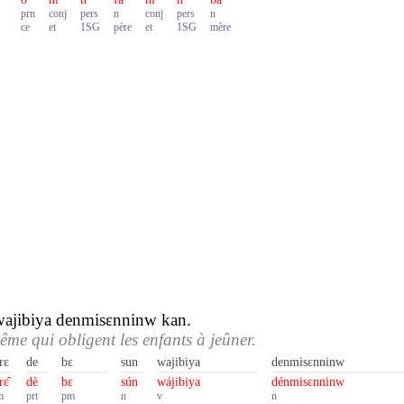
prn
conj
pers
n
conj
pers
n
ce
et
1SG
père
et
1SG
mère
wajibiya denmisɛnninw kan.
ême qui obligent les enfants à jeûner.
rɛ
de
bɛ
sun
wajibiya
denmisɛnninw
rɛ̂
dè
bɛ
sún
wájibiya
dénmisɛnninw
m
prt
pm
n
v
n