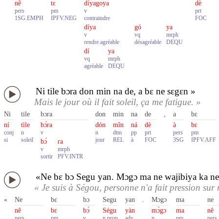
nê
tɛ
díyagoya
dè
pers
pm
v
prt
1SG.EMPH
IPFV.NEG
contraindre
FOC
díya
gó
ya
v
vq
mrph
rendre.agréable
désagréable
DEQU
dí
ya
vq
mrph
agréable
DEQU
Ni tile bɔra don min na de, a bɛ ne sɛgɛn »
Mais le jour où il fait soleil, ça me fatigue. »
Ni
tile
bɔra
don
min
na
de
,
a
bɛ
ní
tìle
bɔ́ra
dón
mîn
ná
dè
à
bɛ
conj
n
v
n
dtm
pp
prt
pers
pm
si
soleil
jour
REL
à
FOC
3SG
IPFV.AFF
bɔ́
ra
v
mrph
sortir
PFV.INTR
«Ne bɛ bɔ Segu yan. Mɔgɔ ma ne wajibiya ka ne 
« Je suis à Ségou, personne n'a fait pression sur
«
Ne
bɛ
bɔ
Segu
yan
.
Mɔgɔ
ma
ne
nê
bɛ
bɔ́
Ségu
yàn
mɔ̀gɔ
ma
nê
pers
pm
v
n.prop
adv
n
pm
pers