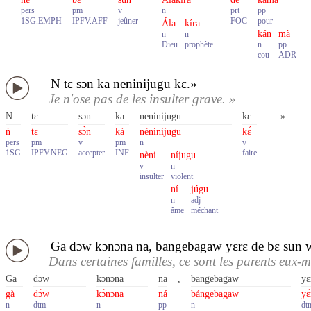
pers
pm
v
n
prt
pp
1SG.EMPH
IPFV.AFF
jeûner
FOC
pour
Ála
kíra
kán
mà
n
n
Dieu
prophète
n
pp
cou
ADR
N tɛ sɔn ka neninijugu kɛ.»
Je n'ose pas de les insulter grave. »
N
tɛ
sɔn
ka
neninijugu
kɛ
.
»
ń
tɛ
sɔ̀n
kà
nèninijugu
kɛ́
pers
pm
v
pm
n
v
1SG
IPFV.NEG
accepter
INF
faire
nèni
níjugu
v
n
insulter
violent
ní
júgu
n
adj
âme
méchant
Ga dɔw kɔnɔna na, bangebagaw yɛrɛ de bɛ sun 
Dans certaines familles, ce sont les parents eux-m
Ga
dɔw
kɔnɔna
na
,
bangebagaw
yɛ
gà
dɔ́w
kɔ́nɔna
ná
bángebagaw
yɛ̀
n
dtm
n
pp
n
dt