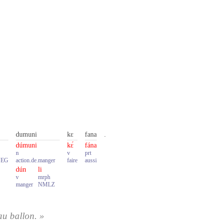
dumuni
kɛ
fana
.
dúmuni
kɛ́
fána
n
v
prt
NEG
action.de.manger
faire
aussi
dún
li
v
mrph
manger
NMLZ
au ballon. »