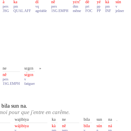
à
ka
dí
nê
yɛ̀rɛ̂
dè
yé
kà
sún
pers
pm
vq
pers
dtm
prt
pp
pm
v
3SG
QUAL.AFF
agréable
1SG.EMPH
même
FOC
PP
INF
jeûner
ne
sɛgɛn
»
nê
sɛ̀gɛn
pers
v
1SG.EMPH
fatiguer
bila sun na.
 moi pour que j'entre en carême.
wajibiya
ka
ne
bila
sun
na
.
wájibiya
kà
nê
bìla
sún
ná
v
pm
pers
v
n
pp