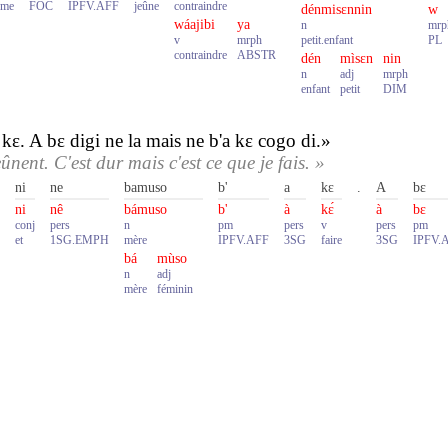
̂me
FOC
IPFV.AFF
jeûne
contraindre
dénmisɛnnin
w
wáajibi
ya
n
mrp
v
mrph
petit.enfant
PL
contraindre
ABSTR
dén
mìsɛn
nin
n
adj
mrph
enfant
petit
DIM
ɛ. A bɛ digi ne la mais ne b'a kɛ cogo di.»
ent. C'est dur mais c'est ce que je fais. »
ni
ne
bamuso
b'
a
kɛ
.
A
bɛ
ni
nê
bámuso
b'
à
kɛ́
à
bɛ
conj
pers
n
pm
pers
v
pers
pm
et
1SG.EMPH
mère
IPFV.AFF
3SG
faire
3SG
IPFV.
bá
mùso
n
adj
mère
féminin