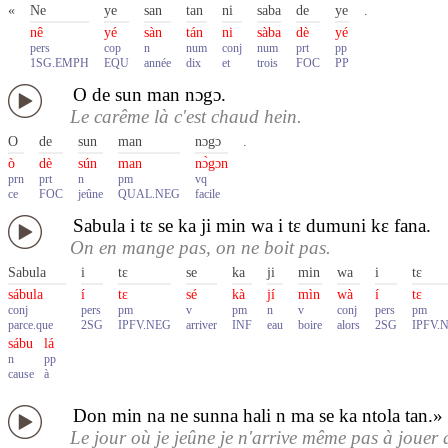
«
Ne
ye
san
tan
ni
saba
de
ye
.
nê
yé
sàn
tán
ni
sàba
dè
yé
pers
cop
n
num
conj
num
prt
pp
1SG.EMPH
EQU
année
dix
et
trois
FOC
PP
O de sun man nɔgɔ.
Le carême là c'est chaud hein.
O
de
sun
man
nɔgɔ
.
ò
dè
sún
man
nɔ̀gɔn
prn
prt
n
pm
vq
ce
FOC
jeûne
QUAL.NEG
facile
Sabula i tɛ se ka ji min wa i tɛ dumuni kɛ fana.
On en mange pas, on ne boit pas.
Sabula
i
tɛ
se
ka
ji
min
wa
i
tɛ
sábula
í
tɛ
sé
kà
jí
mìn
wà
í
tɛ
conj
pers
pm
v
pm
n
v
conj
pers
pm
parce.que
2SG
IPFV.NEG
arriver
INF
eau
boire
alors
2SG
IPFV.
sábu
lá
n
pp
cause
à
Don min na ne sunna hali n ma se ka ntola tan.»
Le jour où je jeûne je n'arrive même pas à jouer 