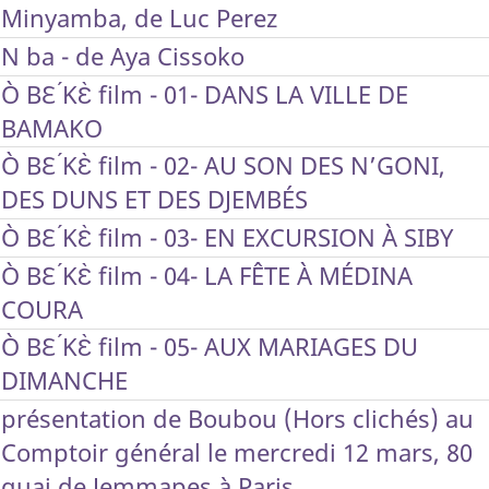
Minyamba, de Luc Perez
N ba - de Aya Cissoko
Ò BƐ ́KƐ̀ film - 01- DANS LA VILLE DE
BAMAKO
Ò BƐ ́KƐ̀ film - 02- AU SON DES N’GONI,
DES DUNS ET DES DJEMBÉS
Ò BƐ ́KƐ̀ film - 03- EN EXCURSION À SIBY
Ò BƐ ́KƐ̀ film - 04- LA FÊTE À MÉDINA
COURA
Ò BƐ ́KƐ̀ film - 05- AUX MARIAGES DU
DIMANCHE
présentation de Boubou (Hors clichés) au
Comptoir général le mercredi 12 mars, 80
quai de Jemmapes à Paris