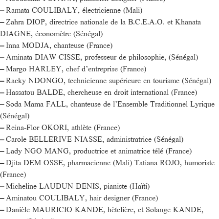
–
Ramata COULIBALY, électricienne (Mali)
–
Zahra DIOP, directrice nationale de la B.C.E.A.O. et Khanata
DIAGNE, économètre (Sénégal)
–
Inna MODJA, chanteuse (France)
–
Aminata DIAW CISSE, professeur de philosophie, (Sénégal)
–
Margo HARLEY, chef d’entreprise (France)
–
Racky NDONGO, technicienne supérieure en tourisme (Sénégal)
–
Hassatou BALDE, chercheuse en droit international (France)
–
Soda Mama FALL, chanteuse de l’Ensemble Traditionnel Lyrique
(Sénégal)
–
Reina-Flor OKORI, athlète (France)
–
Carole BELLERIVE NIASSE, administratrice (Sénégal)
–
Lady NGO MANG, productrice et animatrice télé (France)
–
Djita DEM OSSE, pharmacienne (Mali) Tatiana ROJO, humoriste
(France)
–
Micheline LAUDUN DENIS, pianiste (Haïti)
–
Aminatou COULIBALY, hair designer (France)
–
Danièle MAURICIO KANDE, hètelière, et Solange KANDE,