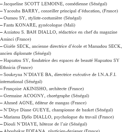
–
Jacqueline SCOTT LEMOINE, comédienne (Sénégal)
–
Yacouba BARRY, conseiller principal d’éducation, (France)
–
Oumou SY, styliste-costumière (Sénégal)
–
Fanta KONARE, gynécologue (Mali)
–
Assiatou S. BAH DIALLO, rédactrice en chef du magazine
Aminci (France)
–
Gisèle SECK, ancienne directrice d’école et Mamadou SECK,
ancien diplomate (Sénégal)
–
Hapsatou SY, fondatrice des espaces de beauté Hapsatou SY
Ethnicia (France)
–
Soukeyna N’DIAYE BA, directrice exécutive de I.N.A.F.I.
international (Sénégal)
–
Françoise AKINISHO, architecte (France)
–
Germaine ACOGNY, chorégraphe (Sénégal)
–
Ahmed AGNE, éditeur de mangas (France)
–
N’Dèye Diane GUEYE, championne de basket (Sénégal)
–
Mariama Djélo DIALLO, psychologue du travail (France)
–
Diouli N’DIAYE, hôtesse de l’air (Sénégal)
–
Aboubakar FOFANA, plasticien-designer (France)