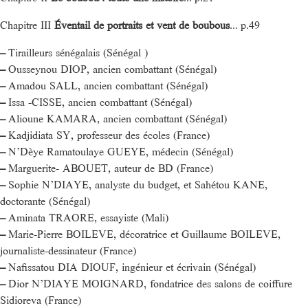
Chapitre III
Éventail de portraits et vent de boubous
... p.49
–
Tirailleurs sénégalais (Sénégal )
–
Ousseynou DIOP, ancien combattant (Sénégal)
–
Amadou SALL, ancien combattant (Sénégal)
–
Issa -CISSE, ancien combattant (Sénégal)
–
Alioune KAMARA, ancien combattant (Sénégal)
–
Kadjidiata SY, professeur des écoles (France)
–
N’Dèye Ramatoulaye GUEYE, médecin (Sénégal)
–
Marguerite- ABOUET, auteur de BD (France)
–
Sophie N’DIAYE, analyste du budget, et Sahétou KANE,
doctorante (Sénégal)
–
Aminata TRAORE, essayiste (Mali)
–
Marie-Pierre BOILEVE, décoratrice et Guillaume BOILEVE,
journaliste-dessinateur (France)
–
Nafissatou DIA DIOUF, ingénieur et écrivain (Sénégal)
–
Dior N’DIAYE MOIGNARD, fondatrice des salons de coiffure
Sidioreva (France)