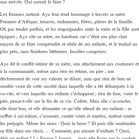
son arrivée. Qui oserait le faire ?
Les femmes surtout. Aya leur rend hommage à travers sa mère.
Femmes d’Afrique, tenaces, endurantes, fières, piliers de la famille.
Oh pas tendre parfois, et les empoignades entre la mère et la fille sont
épiques ; Aya cite sa mère, en bambara car c’était son plus clair
moyen de se faire comprendre et obéir de ses enfants, et le traduit au
plus près, sans fioritures littéraires. Insultes comprises.
Aya dit le conflit intime de sa mère, son attachement aux coutumes et
à la communauté, même sans rien en retour, ou pire ; son
déchirement de voir ses valeurs se diluer, sans que rien de bon ne
semble venir de cette société dans laquelle elle a été débarquée à la
va-vite, et vers laquelle ses enfants s’échappent ; rien de bon, voire le
pire, pense-t-elle sur la fin de sa vie. Colère. Mais elle s’accroche,
elle tient bon, et elle démontre ce qu’elle attend de ses enfants : se
suffire à soi-même, s’assumer, contre vents et marées, surtout contre
les préjugés. Même les siens : Quoi la boxe ? Et puis elle soutiendra
sa fille dans ses choix … Comment, pas encore d’enfants ? Quoi,
déjà un enfant ? La France ? Jamais… mais elle finira par la vouloir,