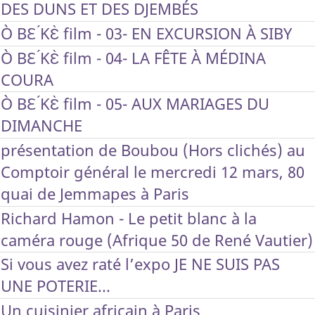
DES DUNS ET DES DJEMBÉS
Ò BƐ ́KƐ̀ film - 03- EN EXCURSION À SIBY
Ò BƐ ́KƐ̀ film - 04- LA FÊTE À MÉDINA
COURA
Ò BƐ ́KƐ̀ film - 05- AUX MARIAGES DU
DIMANCHE
présentation de Boubou (Hors clichés) au
Comptoir général le mercredi 12 mars, 80
quai de Jemmapes à Paris
Richard Hamon - Le petit blanc à la
caméra rouge (Afrique 50 de René Vautier)
Si vous avez raté l’expo JE NE SUIS PAS
UNE POTERIE...
Un cuisinier africain à Paris