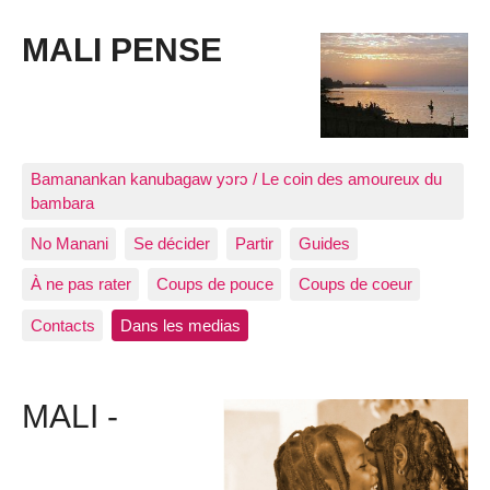
MALI PENSE
Bamanankan kanubagaw yɔrɔ / Le coin des amoureux du
bambara
No Manani
Se décider
Partir
Guides
À ne pas rater
Coups de pouce
Coups de coeur
Contacts
Dans les medias
MALI -