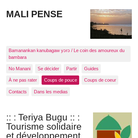
MALI PENSE
Bamanankan kanubagaw yɔrɔ / Le coin des amoureux du
bambara
No Manani
Se décider
Partir
Guides
À ne pas rater
Coups de pouce
Coups de coeur
Contacts
Dans les medias
:: : Teriya Bugu :: :
Tourisme solidaire
et développement