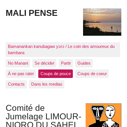
MALI PENSE
Bamanankan kanubagaw yɔrɔ / Le coin des amoureux du
bambara
No Manani
Se décider
Partir
Guides
À ne pas rater
Coups de pouce
Coups de coeur
Contacts
Dans les medias
Comité de
Jumelage LIMOUR-
NIORO DU SAHEL