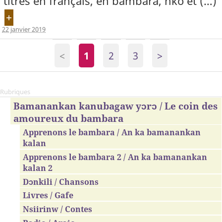
titrés en français, en bambara, nko et (…)
+
22 janvier 2019
<
1
2
3
>
Rubriques
Bamanankan kanubagaw yɔrɔ / Le coin des
amoureux du bambara
Apprenons le bambara / An ka bamanankan
kalan
Apprenons le bambara 2 / An ka bamanankan
kalan 2
Dɔnkili / Chansons
Livres / Gafe
Nsiirinw / Contes