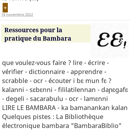
+
14 novembre 2022
Ressources pour la
pratique du Bambara
que voulez-vous faire ? lire - écrire -
vérifier - dictionnaire - apprendre -
scrabble - ocr - écouter i bɛ mun fɛ ?
kalanni - sɛbɛnni - fililatilennan - daɲɛgafɛ
- degeli - sacarabulu - ocr - lamɛnni
LIRE LE BAMBARA - ka bamanankan kalan
Quelques pistes : La Bibliothèque
électronique bambara "BambaraBiblio"