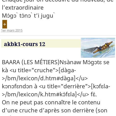
l’extraordinaire
Mɔ̀gɔ ̀ tɔ̀nɔ ̀ t’i jugu ̀
+
1er mars 2015
akbk1-cours 12
BAARA (LES MÉTIERS)Nsànaw Mɔ̀gɔtɛ se
kà <u title="cruche">[dàga-
>/bm/lexicon/d.htm#dàga]</u>
kɔnɔfɛndɔn à <u title="derrière">[kɔfɛla-
>/bm/lexicon/k.htm#kɔ́fɛla]</u> fɛ̀.
On ne peut pas connaître le contenu
d’une cruche d’après son derrière (son