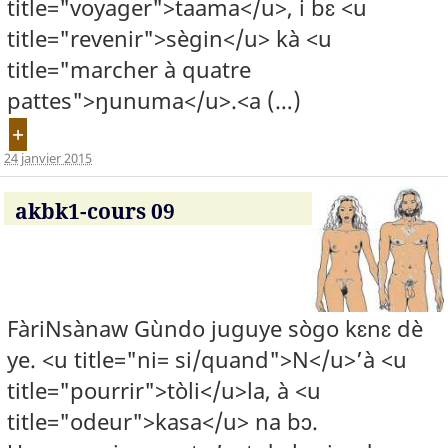
title="voyager">taama</u>, i bɛ <u
title="revenir">sègin</u> kà <u
title="marcher à quatre
pattes">ŋunuma</u>.<a (…)
+
24 janvier 2015
akbk1-cours 09
FàriNsànaw Gùndo juguye sògo kɛnɛ dè
ye. <u title="ni= si/quand">N</u>’à <u
title="pourrir">tòli</u>la, à <u
title="odeur">kasa</u> na bɔ.