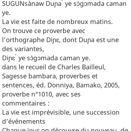
SUGUNsànaw Duɲa ̀ ye sɔ̀gɔmada caman
ye.
La vie est faite de nombreux matins.
On trouve ce proverbe avec
l’orthographe Diɲɛ, dont Duɲa est une
des variantes,
Diɲɛ ̀ ye sɔ̀gɔmada caman ye.
dans le recueil de Charles Bailleul,
Sagesse bambara, proverbes et
sentences, éd. Donniya, Bamako, 2005,
proverbe n°1010, avec ses
commentaires :
La vie est imprévisible, une succession
d’événements
Chaque jour on découvre du nouveau, de