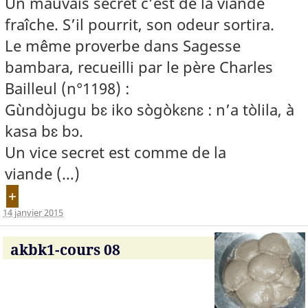
Un mauvais secret c’est de la viande
fraîche. S’il pourrit, son odeur sortira.
Le même proverbe dans Sagesse
bambara, recueilli par le père Charles
Bailleul (n°1198) :
Gùndòjugu bɛ iko sògòkɛnɛ : n’a tòlila, à
kasa bɛ bɔ.
Un vice secret est comme de la
viande (…)
+
14 janvier 2015
akbk1-cours 08