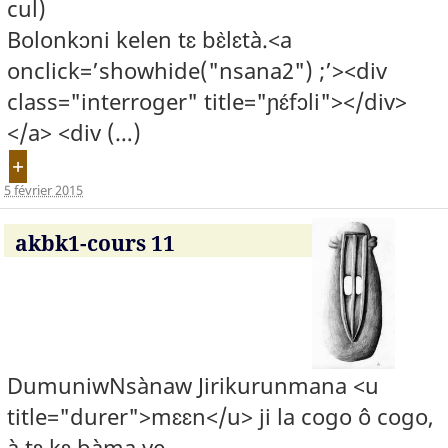
cul)
Bolonkɔni kelen tɛ bɛ̀lɛtà.<a
onclick=’showhide("nsana2") ;’><div
class="interroger" title="ɲɛ́fɔli"></div>
</a> <div (…)
+
5 février 2015
akbk1-cours 11
DumuniwNsànaw Jirikurunmana <u
title="durer">mɛɛn</u> ji la cogo ô cogo,
à tɛ kɛ bàma ye.