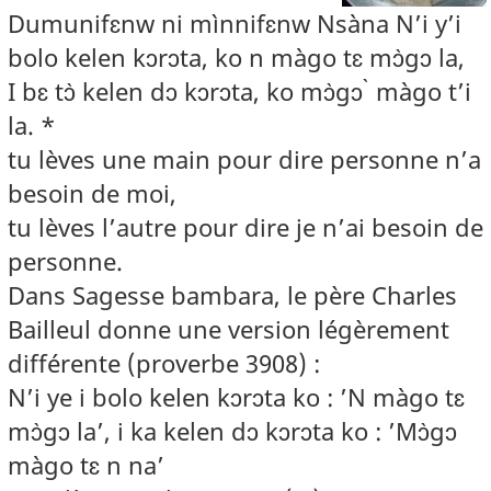
Dumunifɛnw ni mìnnifɛnw Nsàna N’i y’i
bolo kelen kɔrɔta, ko n màgo tɛ mɔ̀gɔ la,
I bɛ tɔ̀ kelen dɔ kɔrɔta, ko mɔ̀gɔ ̀ màgo t’i
la. *
tu lèves une main pour dire personne n’a
besoin de moi,
tu lèves l’autre pour dire je n’ai besoin de
personne.
Dans Sagesse bambara, le père Charles
Bailleul donne une version légèrement
différente (proverbe 3908) :
N’i ye i bolo kelen kɔrɔta ko : ’N màgo tɛ
mɔ̀gɔ la’, i ka kelen dɔ kɔrɔta ko : ’Mɔ̀gɔ
màgo tɛ n na’