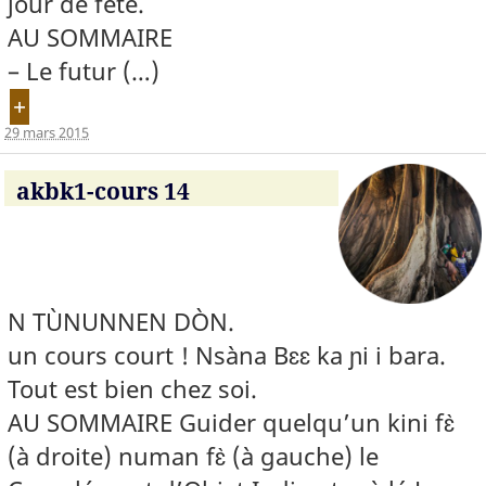
jour de fête.
AU SOMMAIRE
– Le futur (…)
+
29 mars 2015
akbk1-cours 14
N TÙNUNNEN DÒN.
un cours court ! Nsàna Bɛɛ ka ɲi i bara.
Tout est bien chez soi.
AU SOMMAIRE Guider quelqu’un kini fɛ̀
(à droite) numan fɛ̀ (à gauche) le