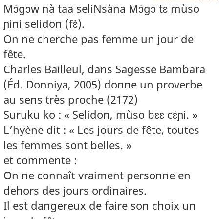
Mɔ̀gɔw nà taa seliNsàna Mɔ̀gɔ tɛ mùso
ɲini selidon (fɛ̀).
On ne cherche pas femme un jour de
fête.
Charles Bailleul, dans Sagesse Bambara
(Éd. Donniya, 2005) donne un proverbe
au sens très proche (2172)
Suruku ko : « Selidon, mùso bɛɛ cɛ̀ɲi. »
L’hyène dit : « Les jours de fête, toutes
les femmes sont belles. »
et commente :
On ne connaît vraiment personne en
dehors des jours ordinaires.
Il est dangereux de faire son choix un