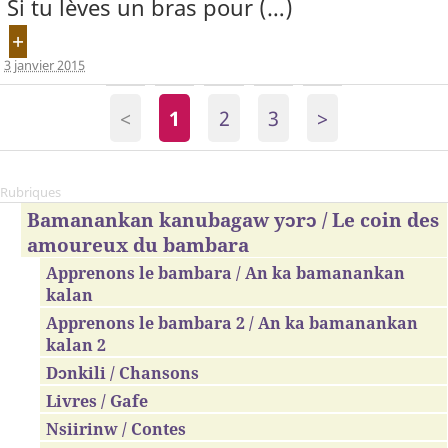
Si tu lèves un bras pour (…)
+
3 janvier 2015
<
1
2
3
>
Rubriques
Bamanankan kanubagaw yɔrɔ / Le coin des
amoureux du bambara
Apprenons le bambara / An ka bamanankan
kalan
Apprenons le bambara 2 / An ka bamanankan
kalan 2
Dɔnkili / Chansons
Livres / Gafe
Nsiirinw / Contes