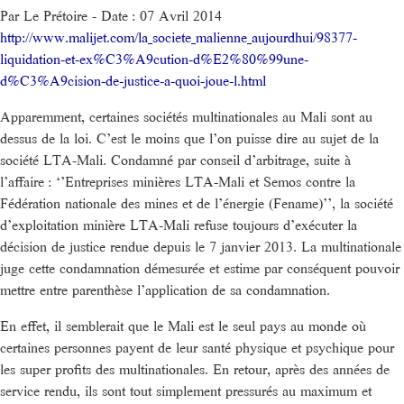
Par Le Prétoire - Date : 07 Avril 2014
http://www.malijet.com/la_societe_malienne_aujourdhui/98377-
liquidation-et-ex%C3%A9cution-d%E2%80%99une-
d%C3%A9cision-de-justice-a-quoi-joue-l.html
Apparemment, certaines sociétés multinationales au Mali sont au
dessus de la loi. C’est le moins que l’on puisse dire au sujet de la
société LTA-Mali. Condamné par conseil d’arbitrage, suite à
l’affaire : ‘’Entreprises minières LTA-Mali et Semos contre la
Fédération nationale des mines et de l’énergie (Fename)’’, la société
d’exploitation minière LTA-Mali refuse toujours d’exécuter la
décision de justice rendue depuis le 7 janvier 2013. La multinationale
juge cette condamnation démesurée et estime par conséquent pouvoir
mettre entre parenthèse l’application de sa condamnation.
En effet, il semblerait que le Mali est le seul pays au monde où
certaines personnes payent de leur santé physique et psychique pour
les super profits des multinationales. En retour, après des années de
service rendu, ils sont tout simplement pressurés au maximum et