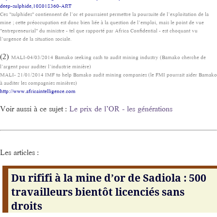
deep-sulphide,108018360-ART
Ces "sulphides" contiennent de l’or et pourraient permettre la poursuite de l’exploitation de la
mine ; cette préoccupation est donc bien liée à la question de l’emploi, mais le point de vue
"entrepreneurial" du ministre - tel que rapporté par Africa Confidential - est choquant vu
l’urgence de la situation sociale.
(2)
MALI-04/03/2014 Bamako seeking cash to audit mining industry (Bamako cherche de
l’argent pour auditer l’industrie minière)
MALI- 21/01/2014 IMF to help Bamako audit mining companies (le FMI pourrait aider Bamako
à auditer les compagnies minières)
http://www.africaintelligence.com
Voir aussi à ce sujet :
Le prix de l’OR - les générations
Les articles :
Du rififi à la mine d’or de Sadiola : 500
travailleurs bientôt licenciés sans
droits