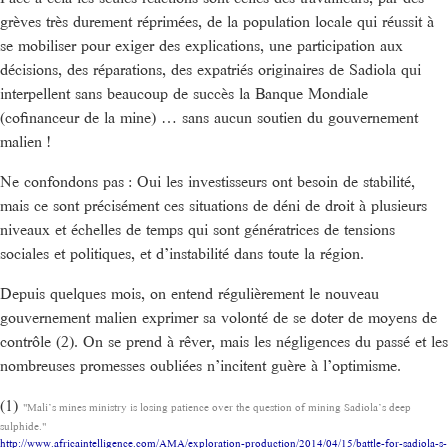
grèves très durement réprimées, de la population locale qui réussit à
se mobiliser pour exiger des explications, une participation aux
décisions, des réparations, des expatriés originaires de Sadiola qui
interpellent sans beaucoup de succès la Banque Mondiale
(cofinanceur de la mine) … sans aucun soutien du gouvernement
malien !
Ne confondons pas : Oui les investisseurs ont besoin de stabilité,
mais ce sont précisément ces situations de déni de droit à plusieurs
niveaux et échelles de temps qui sont génératrices de tensions
sociales et politiques, et d’instabilité dans toute la région.
Depuis quelques mois, on entend régulièrement le nouveau
gouvernement malien exprimer sa volonté de se doter de moyens de
contrôle (2). On se prend à rêver, mais les négligences du passé et les
nombreuses promesses oubliées n’incitent guère à l’optimisme.
(1)
"Mali’s mines ministry is losing patience over the question of mining Sadiola’s deep
sulphide."
http://www.africaintelligence.com/AMA/exploration-production/2014/04/15/battle-for-sadiola-s-