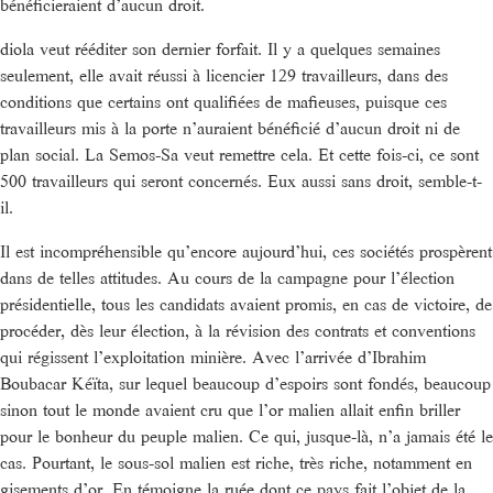
bénéficieraient d’aucun droit.
diola veut rééditer son dernier forfait. Il y a quelques semaines
seulement, elle avait réussi à licencier 129 travailleurs, dans des
conditions que certains ont qualifiées de mafieuses, puisque ces
travailleurs mis à la porte n’auraient bénéficié d’aucun droit ni de
plan social. La Semos-Sa veut remettre cela. Et cette fois-ci, ce sont
500 travailleurs qui seront concernés. Eux aussi sans droit, semble-t-
il.
Il est incompréhensible qu’encore aujourd’hui, ces sociétés prospèrent
dans de telles attitudes. Au cours de la campagne pour l’élection
présidentielle, tous les candidats avaient promis, en cas de victoire, de
procéder, dès leur élection, à la révision des contrats et conventions
qui régissent l’exploitation minière. Avec l’arrivée d’Ibrahim
Boubacar Kéïta, sur lequel beaucoup d’espoirs sont fondés, beaucoup
sinon tout le monde avaient cru que l’or malien allait enfin briller
pour le bonheur du peuple malien. Ce qui, jusque-là, n’a jamais été le
cas. Pourtant, le sous-sol malien est riche, très riche, notamment en
gisements d’or. En témoigne la ruée dont ce pays fait l’objet de la