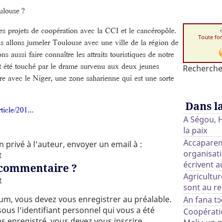
ulouse ?
 projets de coopération avec la CCI et le cancéropôle.
Toute fo
 allons jumeler Toulouse avec une ville de la région de
aussi faire connaître les attraits touristiques de notre
 été touché par le drame survenu aux deux jeunes
Recherche
ère avec le Niger, une zone saharienne qui est une sorte
Dans l
icle/201...
A Ségou, 
la paix
Accaparem
privé à l'auteur, envoyer un email à :
organisati
t
écrivent 
 commentaire ?
Agricultu
t
sont au r
rum, vous devez vous enregistrer au préalable.
An fana tɔ
ous l’identifiant personnel qui vous a été
Coopérati
as enregistré, vous devez vous inscrire.