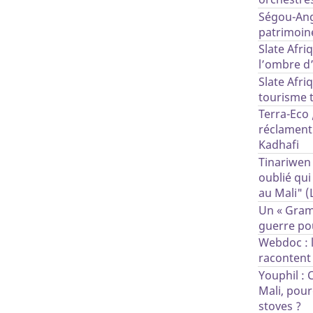
Ségou-Ang
patrimoin
Slate Afriq
l’ombre d’
Slate Afri
tourisme 
Terra-Eco 
réclament 
Kadhafi
Tinariwen 
oublié qui
au Mali" 
Un « Gram
guerre po
Webdoc : l
racontent 
Youphil : 
Mali, pour
stoves ?