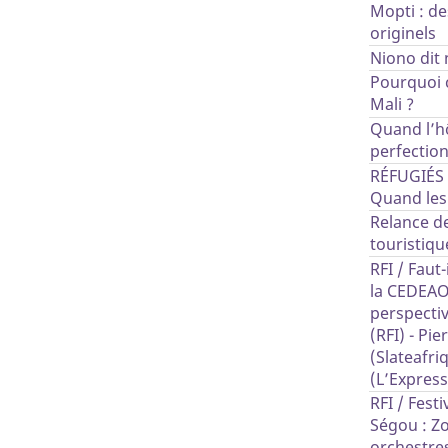
Mopti : de
originels
Niono dit 
Pourquoi 
Mali ?
Quand l’h
perfection
RÉFUGIÉS
Quand les 
Relance de
touristiqu
RFI / Faut
la CEDEAO
perspectiv
(RFI) - Pi
(Slateafri
(L’Express
RFI / Festi
Ségou : Z
orchestre