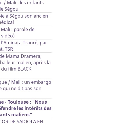
o / Mali : les enfants
de Ségou
oie à Ségou son ancien
médical
Mali : parole de
+vidéo)
d’Aminata Traoré, par
t, TSR
 de Mama Dramera,
balleur malien, après la
 du film BLACK
D
que / Mali : un embargo
e qui ne dit pas son
e - Toulouse : "Nous
fendre les intérêts des
sants maliens"
D’OR DE SADIOLA EN