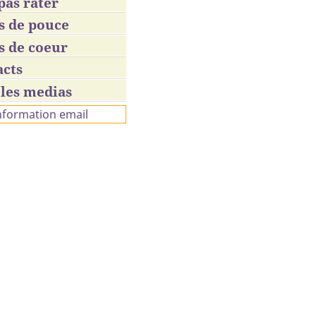
pas rater
s de pouce
s de coeur
acts
les medias
information email