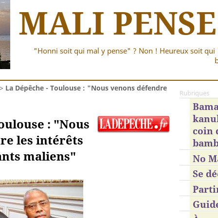
MALI PENSE
"Honni soit qui mal y pense" ? Non ! Heureux soit qui 
b
>
La Dépêche - Toulouse : "Nous venons défendre
Rubriques
Bama
kanub
oulouse : "Nous
coin
e les intérêts
bamb
ants maliens"
No M
Se dé
Parti
Guid