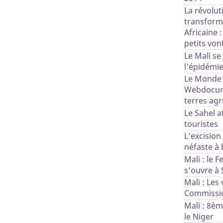
La révolu
transforme
Africaine :
petits von
Le Mali se
l’épidémie
Le Monde 
Webdocume
terres agr
Le Sahel a
touristes
L’excision
néfaste à 
Mali : le F
s’ouvre à
Mali : Les 
Commission
Mali : 8èm
le Niger