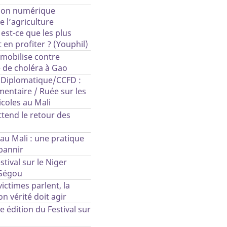
tion numérique
 l’agriculture
 est-ce que les plus
t en profiter ? (Youphil)
 mobilise contre
 de choléra à Gao
Diplomatique/CCFD :
ntaire / Ruée sur les
icoles au Mali
ttend le retour des
 au Mali : une pratique
bannir
estival sur le Niger
 Ségou
victimes parlent, la
 vérité doit agir
e édition du Festival sur