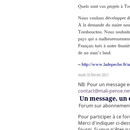
Quels sont vos projets à To
Nous voulons développer des
À la demande du maire nous
Tombouctou. Nous souhaitons 
pays qui a malheureusement
Français tués à notre fronti
de no man’s land.
–
http://www.ladepeche.fr/art
jeudi 10 février 2011
NB: Pour un message en 
contact@mali-pense.ne
Un message, un
Forum sur abonnemen
Pour participer à ce fo
Merci d’indiquer ci-dess
fourni. Si vous n’êtes p