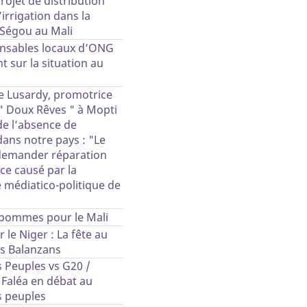
projet de distribution
’irrigation dans la
 Ségou au Mali
nsables locaux d’ONG
 sur la situation au
 Lusardy, promotrice
 " Doux Rêves " à Mopti
de l’absence de
dans notre pays : "Le
 demander réparation
ce causé par la
médiatico-politique de
 pommes pour le Mali
r le Niger : La fête au
s Balanzans
 Peuples vs G20 /
 Faléa en débat au
 peuples