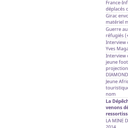
France-Inf
déplacés 
Girac env
matériel 
Guerre au 
réfugiés (
Interview 
Yves Maga
Interview
jeune foot
projection
DIAMON
Jeune Afri
touristiqu
nom
La Dépêch
venons dé
ressortis
LA MINE 
2014