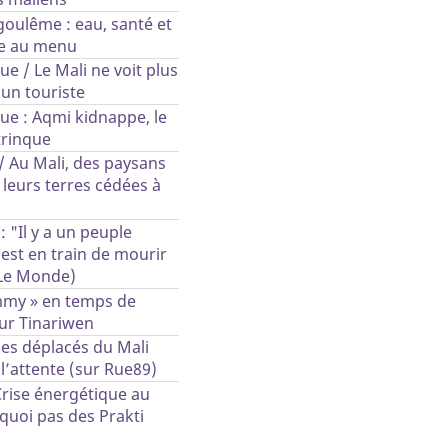
oulême : eau, santé et
e au menu
ue / Le Mali ne voit plus
un touriste
que : Aqmi kidnappe, le
trinque
/ Au Mali, des paysans
leurs terres cédées à
: "Il y a un peuple
 est en train de mourir
(Le Monde)
my » en temps de
ur Tinariwen
es déplacés du Mali
l’attente (sur Rue89)
Crise énergétique au
quoi pas des Prakti