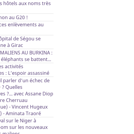
s hôtels aux noms très
non au G20 !
ces enlèvements au
ôpital de Ségou se
ne à Girac
 MALIENS AU BURKINA :
éléphants se battent...
s activités
es : L’espoir assassiné
-il parler d’un échec de
 ? Quelles
es ?... avec Assane Diop
erre Cherruau
que) - Vincent Hugeux
) - Aminata Traoré
val sur le Niger à
oom sur les nouveaux
s maliens