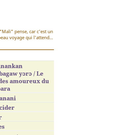
"Mali" pense, car c'est un
eau voyage qui l'attend...
nankan
agaw yɔrɔ / Le
 des amoureux du
ara
anani
cider
r
es