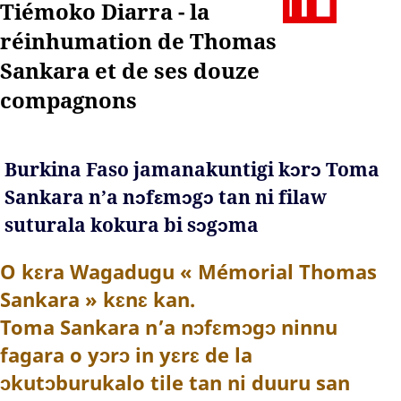
Tiémoko Diarra - la
réinhumation de Thomas
Sankara et de ses douze
compagnons
Burkina Faso jamanakuntigi kɔrɔ Toma
Sankara n’a nɔfɛmɔgɔ tan ni filaw
suturala kokura bi sɔgɔma
O kɛra Wagadugu « Mémorial Thomas
Sankara » kɛnɛ kan.
Toma Sankara n’a nɔfɛmɔgɔ ninnu
fagara o yɔrɔ in yɛrɛ de la
ɔkutɔburukalo tile tan ni duuru san