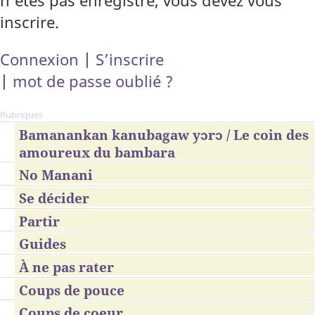
n’êtes pas enregistré, vous devez vous
inscrire.
Connexion
|
S’inscrire
|
mot de passe oublié ?
Rubriques
Bamanankan kanubagaw yɔrɔ / Le coin des
amoureux du bambara
No Manani
Se décider
Partir
Guides
À ne pas rater
Coups de pouce
Coups de coeur