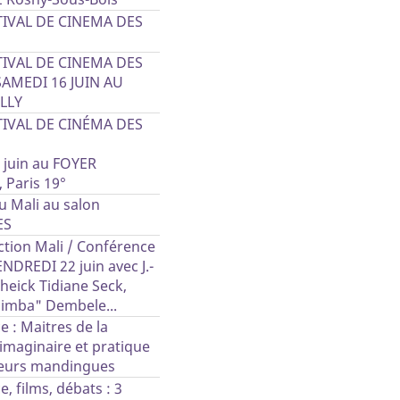
TIVAL DE CINEMA DES
TIVAL DE CINEMA DES
SAMEDI 16 JUIN AU
LLY
TIVAL DE CINÉMA DES
 juin au FOYER
 Paris 19°
u Mali au salon
ES
Action Mali / Conférence
NDREDI 22 juin avec J.-
Cheick Tidiane Seck,
imba" Dembele...
 : Maitres de la
imaginaire et pratique
eurs mandingues
, films, débats : 3