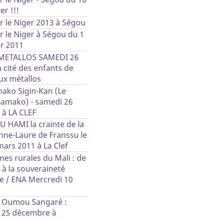
er !!!
ur le Niger 2013 à Ségou
ur le Niger à Ségou du 1
er 2011
 METALLOS SAMEDI 26
a cité des enfants de
x métallos
mako Sigin-Kan (Le
Bamako) - samedi 26
à LA CLEF
OU HAMI la crainte de la
Anne-Laure de Franssu le
ars 2011 à La Clef
es rurales du Mali : de
é à la souveraineté
e / ENA Mercredi 10
 Oumou Sangaré :
e 25 décembre à