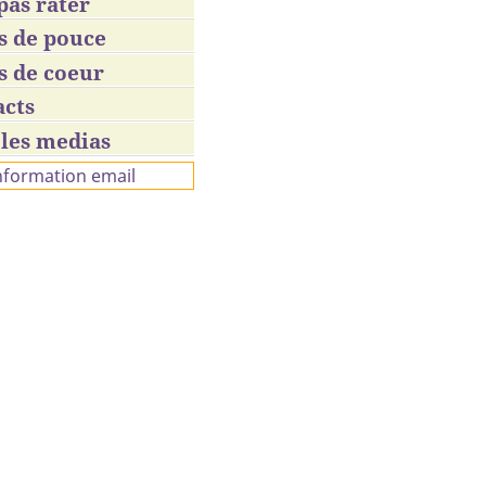
pas rater
s de pouce
s de coeur
acts
les medias
information email