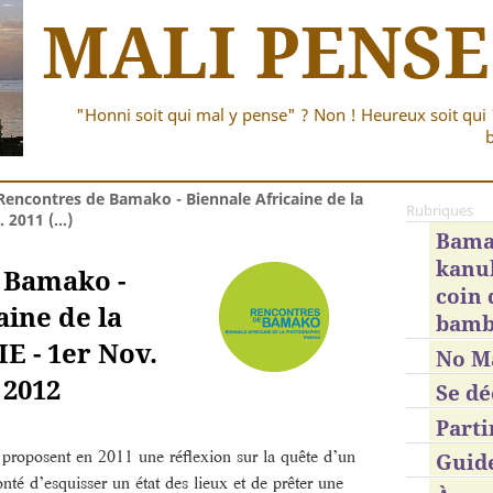
MALI PENSE
"Honni soit qui mal y pense" ? Non ! Heureux soit qui 
b
Rencontres de Bamako - Biennale Africaine de la
Rubriques
 2011 (…)
Bama
kanub
 Bamako -
coin
aine de la
bamb
 - 1er Nov.
No M
 2012
Se dé
Parti
roposent en 2011 une réflexion sur la quête d’un
Guid
té d’esquisser un état des lieux et de prêter une