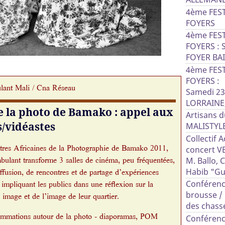
4ème FES
FOYERS
4ème FES
FOYERS : 
FOYER BAI
4ème FES
FOYERS :
ant Mali / Cna Réseau
Samedi 23
LORRAINE,
 la photo de Bamako : appel aux
Artisans d
/vidéastes
MALISTYL
Collectif 
tres Africaines de la Photographie de Bamako 2011,
concert VE
lant transforme 3 salles de cinéma, peu fréquentées,
M. Ballo, 
iffusion, de rencontres et de partage d’expériences
Habib "Gu
 impliquant les publics dans une réflexion sur la
Conférence
brousse / 
e image et de l’image de leur quartier.
des chass
mmations autour de la photo - diaporamas, POM
Conférence