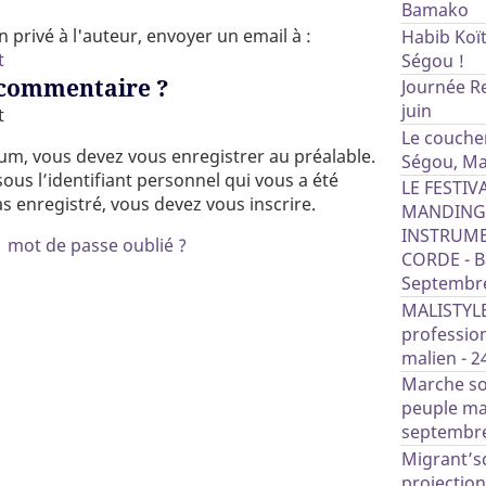
Bamako
privé à l'auteur, envoyer un email à :
Habib Koït
t
Ségou !
 commentaire ?
Journée Re
juin
t
Le coucher
rum, vous devez vous enregistrer au préalable.
Ségou, Ma
ous l’identifiant personnel qui vous a été
LE FESTIV
as enregistré, vous devez vous inscrire.
MANDINGU
INSTRUME
|
mot de passe oublié ?
CORDE - Ba
Septembr
MALISTYLE
profession
malien - 24
Marche sol
peuple ma
septembre
Migrant’sc
projectio