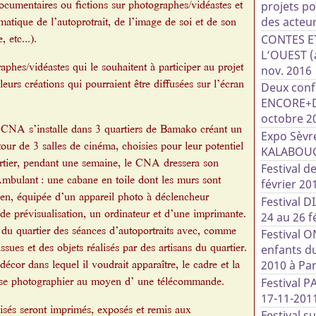
documentaires ou fictions sur photographes/vidéastes et
projets po
ématique de l’autoprotrait, de l’image de soi et de son
des acteurs
 etc...).
CONTES E
L’OUEST (a
phes/vidéastes qui le souhaitent à participer au projet
nov. 2016
rs créations qui pourraient être diffusées sur l’écran
Deux conf
ENCORE+D’
octobre 2
e CNA s’installe dans 3 quartiers de Bamako créant un
Expo Sèvre
our de 3 salles de cinéma, choisies pour leur potentiel
KALABOU
rtier, pendant une semaine, le CNA dressera son
Festival d
bulant : une cabane en toile dont les murs sont
février 20
ien, équipée d’un appareil photo à déclencheur
Festival 
e prévisualisation, un ordinateur et d’une imprimante.
24 au 26 f
 du quartier des séances d’autoportraits avec, comme
Festival O
issues et des objets réalisés par des artisans du quartier.
enfants d
écor dans lequel il voudrait apparaître, le cadre et la
2010 à Par
t se photographier au moyen d’ une télécommande.
Festival P
17-11-201
alisés seront imprimés, exposés et remis aux
Festival s