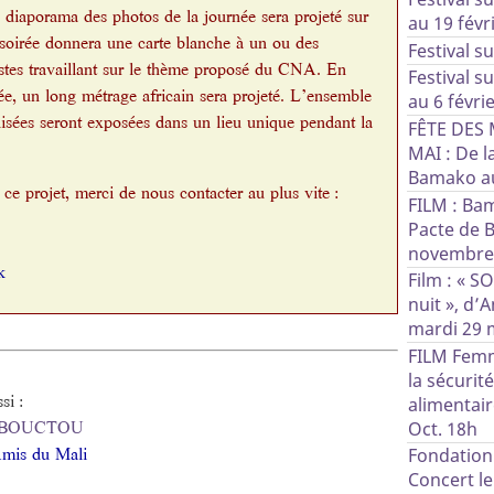
 diaporama des photos de la journée sera projeté sur
au 19 févri
oirée donnera une carte blanche à un ou des
Festival s
stes travaillant sur le thème proposé du CNA. En
Festival s
ée, un long métrage africain sera projeté. L’ensemble
au 6 févri
lisées seront exposées dans un lieu unique pendant la
FÊTE DES
MAI : De l
Bamako au
 ce projet, merci de nous contacter au plus vite :
FILM : Ba
Pacte de 
novembre 
k
Film : « S
nuit », d’
mardi 29 m
FILM Femm
la sécurit
si :
alimentair
TOMBOUCTOU
Oct. 18h
Amis du Mali
Fondation
Concert l