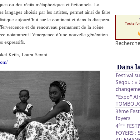
ques ou des récits métaphoriques et fictionnels. La
s langages choisis par les artistes, permet ainsi de faire
tistique aujourd’hui sur le continent et dans la diaspora.
Toute fo
ffervescence et du renouveau permanent de la scène
avec notamment l’émergence d’une nouvelle génération
s expressifs.
Recherche
chket Krifa, Laura Serani
com/
Dans l
Festival s
Ségou : « 
changeme
"Expo" Afr
TOMBOU
3ème Fest
foyers
ème
4
FESTI
FOYERS : 
ALLEMANE