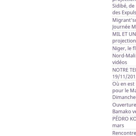
Sidibé, de
des Expul
Migrant’sc
Journée M
MIL ET UN
projection
Niger, le 
Nord-Mali 
vidéos
NOTRE TER
19/11/201
Où en est 
pour le Ma
Dimanche 1
Ouverture
Bamako ve
PÉDRO KOU
mars
Rencontre 