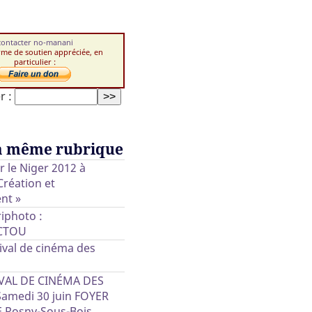
contacter no-manani
rme de soutien appréciée, en
particulier :
r :
a même rubrique
ur le Niger 2012 à
Création et
nt »
iphoto :
CTOU
ival de cinéma des
VAL DE CINÉMA DES
Samedi 30 juin FOYER
 Rosny-Sous-Bois