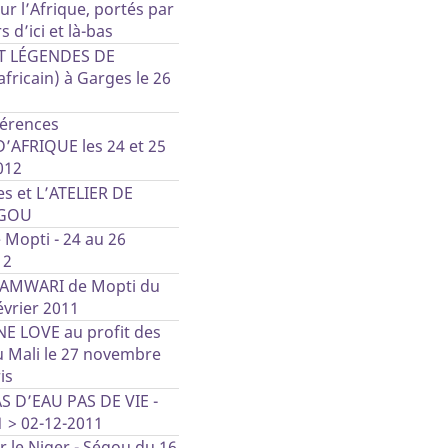
ur l’Afrique, portés par
 d’ici et là-bas
T LÉGENDES DE
fricain) à Garges le 26
érences
AFRIQUE les 24 et 25
012
s et L’ATELIER DE
GOU
e Mopti - 24 au 26
12
DIAMWARI de Mopti du
évrier 2011
NE LOVE au profit des
u Mali le 27 novembre
is
AS D’EAU PAS DE VIE -
1 > 02-12-2011
ur le Niger - Ségou du 16