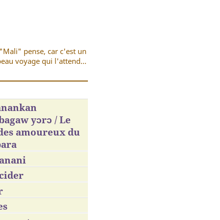
"Mali" pense, car c'est un
eau voyage qui l'attend...
nankan
agaw yɔrɔ / Le
 des amoureux du
ara
anani
cider
r
es