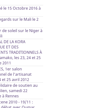
é le 15 Octobre 2016 à
gards sur le Mali le 2
 de soleil sur le Niger à
li
AL DE LA KORA
E ET DES
NTS TRADITIONNELS À
mako, les 23, 24 et 25
e 2011
S, 1er salon
nel de l’artisanat
 et 25 avril 2012
idaire de soutien au
lien, samedi 22
 à Rennes
ene 2010 - 19/11 :
n débat avec Oumar