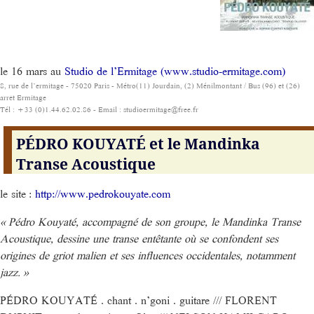
le 16 mars au
Studio de l’Ermitage (www.studio-ermitage.com)
8, rue de l’ermitage - 75020 Paris - Métro(11) Jourdain, (2) Ménilmontant / Bus (96) et (26)
arrêt Ermitage
Tél : +33 (0)1.44.62.02.86 - Email : studioermitage@free.fr
PÉDRO KOUYATÉ et le Mandinka
Transe Acoustique
le site :
http://www.pedrokouyate.com
« Pédro Kouyaté, accompagné de son groupe, le Mandinka Transe
Acoustique, dessine une transe entêtante où se confondent ses
origines de griot malien et ses influences occidentales, notamment
jazz. »
PÉDRO KOUYATÉ . chant . n’goni . guitare /// FLORENT