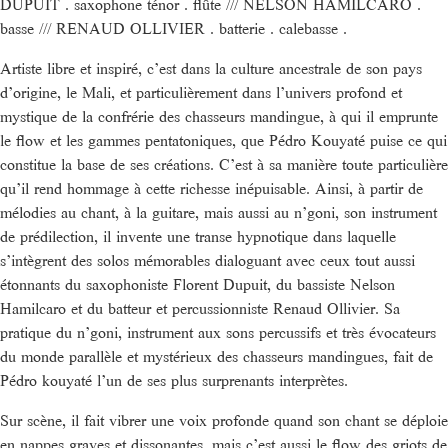
DUPUIT . saxophone ténor . flûte /// NELSON HAMILCARO .
basse /// RENAUD OLLIVIER . batterie . calebasse .
Artiste libre et inspiré, c’est dans la culture ancestrale de son pays
d’origine, le Mali, et particulièrement dans l’univers profond et
mystique de la confrérie des chasseurs mandingue, à qui il emprunte
le flow et les gammes pentatoniques, que Pédro Kouyaté puise ce qui
constitue la base de ses créations. C’est à sa manière toute particulière
qu’il rend hommage à cette richesse inépuisable. Ainsi, à partir de
mélodies au chant, à la guitare, mais aussi au n’goni, son instrument
de prédilection, il invente une transe hypnotique dans laquelle
s’intègrent des solos mémorables dialoguant avec ceux tout aussi
étonnants du saxophoniste Florent Dupuit, du bassiste Nelson
Hamilcaro et du batteur et percussionniste Renaud Ollivier. Sa
pratique du n’goni, instrument aux sons percussifs et très évocateurs
du monde parallèle et mystérieux des chasseurs mandingues, fait de
Pédro kouyaté l’un de ses plus surprenants interprètes.
Sur scène, il fait vibrer une voix profonde quand son chant se déploie
en nappes graves et dissonantes, mais c’est aussi le flow des griots de