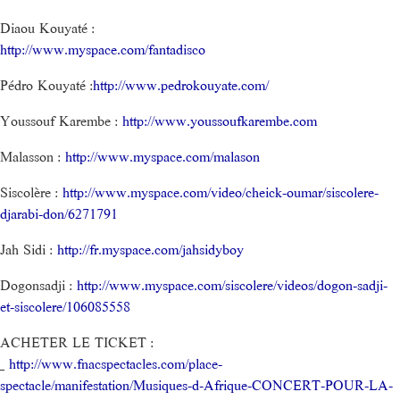
Diaou Kouyaté :
http://www.myspace.com/fantadisco
Pédro Kouyaté :
http://www.pedrokouyate.com/
Youssouf Karembe :
http://www.youssoufkarembe.com
Malasson :
http://www.myspace.com/malason
Siscolère :
http://www.myspace.com/video/cheick-oumar/siscolere-
djarabi-don/6271791
Jah Sidi :
http://fr.myspace.com/jahsidyboy
Dogonsadji :
http://www.myspace.com/siscolere/videos/dogon-sadji-
et-siscolere/106085558
ACHETER LE TICKET :
_
http://www.fnacspectacles.com/place-
spectacle/manifestation/Musiques-d-Afrique-CONCERT-POUR-LA-