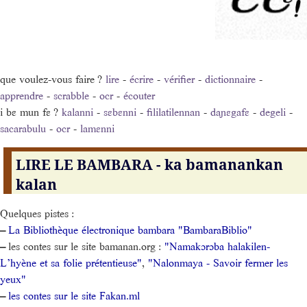
que voulez-vous faire ?
lire
-
écrire
-
vérifier
-
dictionnaire
-
apprendre
-
scrabble
-
ocr
-
écouter
i bɛ mun fɛ ?
kalanni
-
sɛbɛnni
-
fililatilennan
-
daɲɛgafɛ
-
degeli
-
sacarabulu
-
ocr
-
lamɛnni
LIRE LE BAMBARA - ka bamanankan
kalan
Quelques pistes :
–
La Bibliothèque électronique bambara "BambaraBiblio"
–
les contes sur le site bamanan.org :
"Namakɔrɔba halakilen-
L’hyène et sa folie prétentieuse"
,
"Nalonmaya - Savoir fermer les
yeux"
–
les contes sur le site Fakan.ml