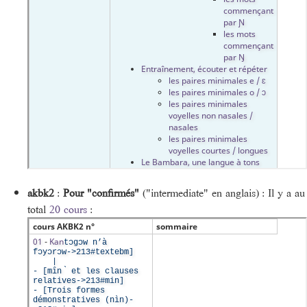
akbk2
:
Pour "confirmés"
("intermediate" en anglais) : Il y a au
total
20 cours
: