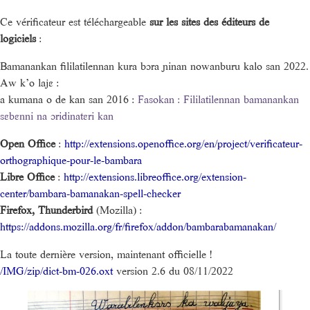
Ce vérificateur est téléchargeable
sur les sites des éditeurs de
logiciels
:
Bamanankan fililatilennan kura bɔra ɲinan nowanburu kalo san 2022.
Aw k’o lajɛ :
a kumana o de kan san 2016 :
Fasokan : Fililatilennan bamanankan
sɛbɛnni na ɔridinatɛri kan
Open Office
:
http://extensions.openoffice.org/en/project/verificateur-
orthographique-pour-le-bambara
Libre Office
:
http://extensions.libreoffice.org/extension-
center/bambara-bamanakan-spell-checker
Firefox, Thunderbird
(Mozilla) :
https://addons.mozilla.org/fr/firefox/addon/bambarabamanakan/
La toute dernière version, maintenant officielle !
/IMG/zip/dict-bm-026.oxt
version 2.6 du 08/11/2022