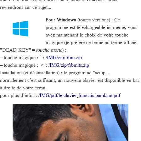
reviendrons sur ce sujet...
Pour
Windows
(toutes versions) : Ce
programme est téléchargeable ici même, vous
avez maintenant le choix de votre touche
magique (je préfère ce terme au terme officiel
"DEAD KEY"=
touche morte
) :
–
touche magique : ² :
/IMG/zip/frbm.zip
–
touche magique : < :
/IMG/zip/frbmlts.zip
Installation (et désinstallation) : le programme "setup".
normalement c’est suffisant, un nouveau clavier est disponible en bas
à droite de votre écran.
pour plus d’infos :
/IMG/pdf/le-clavier_francais-bambara.pdf