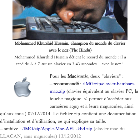
Mohammed Khurshid Hussain, champion du monde du clavier
avec le nez (The Hindu)
Mohammed Khurshid Hussain détient le record du monde : il a
tapé de A à Z sur un clavier en 3,43 secondes... avec le nez !
Pour les
Mac
isards
, deux "claviers" :
–
recommandé
:
/IMG/zip/clavier-bambara-
mac.zip
(clavier équivalent au clavier PC, la
touche magique < permet d’accèder aux
caracères ɛɔɲŋ et à leurs majuscules, ainsi
qu’aux tons.) 02/12/2014. Le fichier zip contient une documentation
d’installation et d’utilisation, ce qui explique sa taille.
–
archive :
/IMG/zip/Apple-Mac-AFU-kbd.zip
(clavier mac du
LLACAN, sans majuscules) 13/12/2012