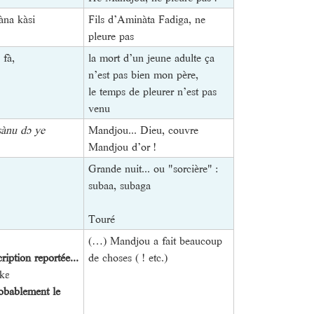
̀na kàsi
Fils d’Aminàta Fadiga, ne
pleure pas
fà,
la mort d’un jeune adulte ça
n’est pas bien mon père,
le temps de pleurer n’est pas
venu
sànu dɔ ye
Mandjou... Dieu, couvre
Mandjou d’or !
Grande nuit... ou "sorcière" :
subaa, subaga
Touré
(…) Mandjou a fait beaucoup
cription reportée...
de choses ( ! etc.)
kɛ
obablement le