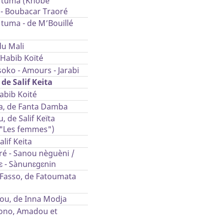
a tuma (Khobe
- Boubacar Traoré
 tuma - de M’Bouillé
u Mali
 Habib Koïté
oko - Amours - Jarabi
de Salif Keita
abib Koité
, de Fanta Damba
 de Salif Keïta
: "Les femmes")
alif Keita
ré - Sanou nèguèni /
 - Sànunɛgɛnin
Fasso, de Fatoumata
u, de Inna Modja
ono, Amadou et