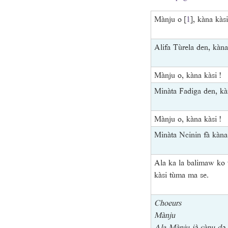
Mànju o
[
1
]
, kàna kàsi
Alifa Tùrela den, kàna 
Mànju o, kàna kàsi !
Minàta Fadiga den, kàn
Mànju o, kàna kàsi !
Minàta Ncinin fà kàna 
Ala ka la balimaw ko t
kàsi tùma ma se.
Choeurs
Mànju
Ala Mànju jɔ̀ sànu dɔ