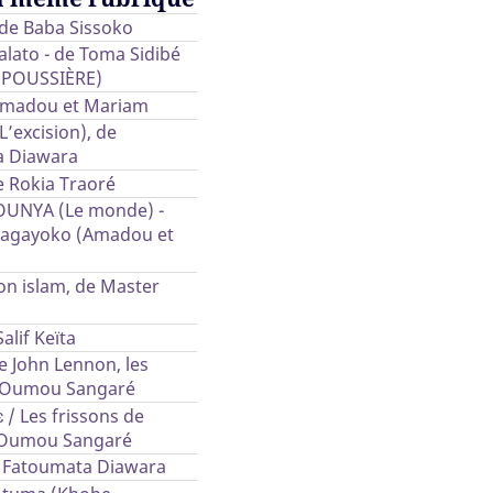
 de Baba Sissoko
lato - de Toma Sidibé
 POUSSIÈRE)
Amadou et Mariam
’excision), de
a Diawara
e Rokia Traoré
OUNYA (Le monde) -
agayoko (Amadou et
on islam, de Master
alif Keïta
e John Lennon, les
d’Oumou Sangaré
ɛ / Les frissons de
 Oumou Sangaré
 Fatoumata Diawara