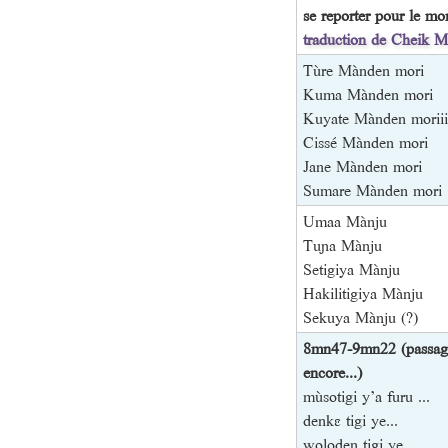
se reporter pour le m
traduction de Cheik M
Tùre Mànden mori
Kuma Mànden mori
Kuyate Mànden moriii
Cissé Mànden mori
Jane Mànden mori
Sumare Mànden mori
Umaa Mànju
Tuɲa Mànju
Setigiya Mànju
Hakilitigiya Mànju
Sekuya Mànju (?)
8mn47-9mn22 (passage 
encore...)
mùsotigi y’a furu ...
denkɛ tigi ye...
woloden tigi ye...