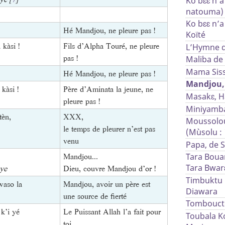
Ko bɛɛ n’
natouma) 
Ko bɛɛ n’a
Hé Mandjou, ne pleure pas !
Koïté
kàsi !
Fils d’Alpha Touré, ne pleure
L’Hymne d
pas !
Maliba de
Mama Siss
Hé Mandjou, ne pleure pas !
Mandjou, 
kàsi !
Père d’Aminata la jeune, ne
Masakɛ, H
pleure pas !
Miniyamba
èn,
XXX,
Moussolou,
le temps de pleurer n’est pas
(Mùsolu 
venu
Papa, de S
Mandjou...
Tara Boua
 ye
Dieu, couvre Mandjou d’or !
Tara Bwarɛ
Timbuktu 
 waso la
Mandjou, avoir un père est
Diawara
une source de fierté
Tomboucto
k’i yé
Le Puissant Allah l’a fait pour
Toubala K
toi