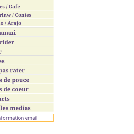
es / Gafe
rinw / Contes
o / Arajo
anani
cider
r
es
pas rater
s de pouce
s de coeur
acts
les medias
information email