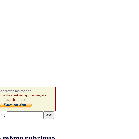
contacter no-manani
rme de soutien appréciée, en
particulier :
r :
a même rubrique