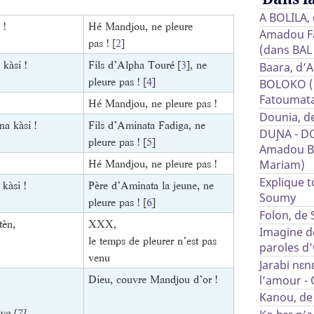
A BOLILA,
 !
Hé Mandjou, ne pleure
Amadou Fa
pas !
[
2
]
(dans BAL
kàsi !
Fils d’Alpha Touré
[
3
]
, ne
Baara, d’
pleure pas !
[
4
]
BOLOKO (L
Fatoumat
Hé Mandjou, ne pleure pas !
Dounia, d
a kàsi !
Fils d’Aminata Fadiga, ne
DUƝA - D
pleure pas !
[
5
]
Amadou B
Hé Mandjou, ne pleure pas !
Mariam)
Explique t
kàsi !
Père d’Aminata la jeune, ne
Soumy
pleure pas !
[
6
]
Folon, de S
èn,
XXX,
Imagine d
le temps de pleurer n’est pas
paroles 
venu
Jarabi nɛn
Dieu, couvre Mandjou d’or !
l’amour -
Kanou, de
 ye
[
7
]