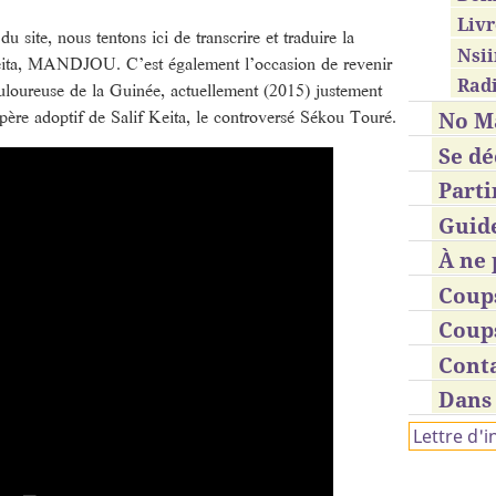
Livr
 site, nous tentons ici de transcrire et traduire la
Nsii
eita, MANDJOU. C’est également l’occasion de revenir
Radi
ouloureuse de la Guinée, actuellement (2015) justement
 père adoptif de Salif Keita, le controversé Sékou Touré.
No M
Se dé
Parti
Guid
À ne 
Coup
Coup
Cont
Dans 
Lettre d'