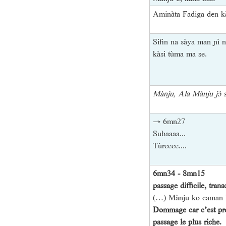
Aminàta Fadiga den ka
Sifin na sàya man ɲì n 
kàsi tùma ma se.
Mànju, Ala Mànju jɔ̀ 
→ 6mn27
Subaaaa...
Tùreeee....
6mn34 - 8mn15
passage difficile, trans
(…) Mànju ko caman 
Dommage car c’est pr
passage le plus riche.