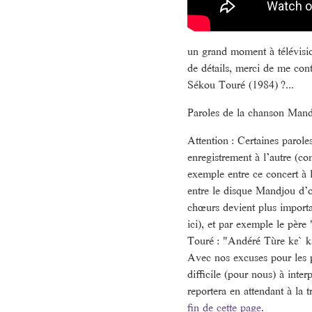
un grand moment à télévisi
de détails, merci de me conta
Sékou Touré (1984) ?...
Paroles de la chanson Mandj
Attention : Certaines parole
enregistrement à l’autre (co
exemple entre ce concert à l
entre le disque Mandjou d’or
chœurs devient plus importan
ici), et par exemple le pèr
Touré : "Andéré Tùre kɛ` k
Avec nos excuses pour les p
difficile (pour nous) à inte
reportera en attendant à la 
fin de cette page
.