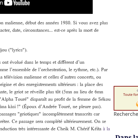
on malienne, début des années 1980. Si vous avez plus
cter, date, circonstances... est-ce après la mort de
ou ("lyrics").
s ont évolué dans le temps et diffèrent d’un
mme l’ensemble de l’orchestration, le rythme, etc.). Par
a télévision malienne et celles d’autres concerts, ou
igine et des enregistrements ultérieurs : la place des
te, le griot se réveille plus tôt (5mn au lieu de 6mn
Toute fo
e "Alpha Touré" disparaît au profit de la femme de Sékou
àna kàsi !" (Époux d’Andrée Touré, ne pleure pas).
assages "griotiques" incomplètement transcrits car
Recherche
rpréter. Ce passage sera complété ultérieurement. On se
traduction très intéressante de Cheik M. Chérif Kéïta
à la
Dans l