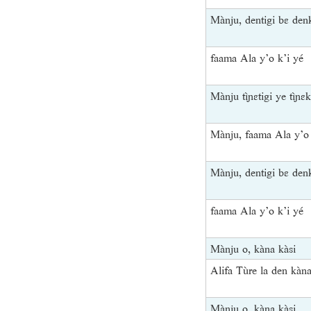
Mànju, dentigi bɛ de
faama Ala y’o k’i yé
Mànju tìɲɛtigi ye tìɲ
Mànju, faama Ala y’o 
Mànju, dentigi bɛ den
faama Ala y’o k’i yé
Mànju o, kàna kàsi
Alifa Tùre la den kàna 
Mànju o, kàna kàsi