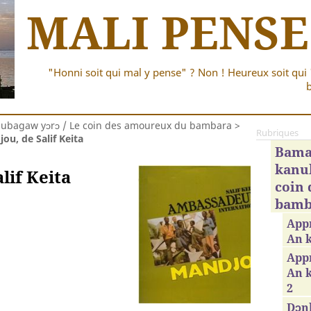
MALI PENSE
"Honni soit qui mal y pense" ? Non ! Heureux soit qui 
b
bagaw yɔrɔ / Le coin des amoureux du bambara
>
Rubriques
ou, de Salif Keita
Bama
kanub
lif Keita
coin
bamb
App
An 
Appr
An 
2
Dɔnk