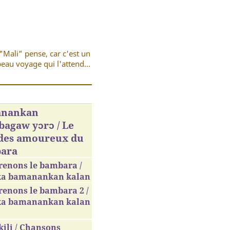
"Mali" pense, car c'est un
eau voyage qui l'attend...
nankan
agaw yɔrɔ / Le
 des amoureux du
ara
renons le bambara /
ka bamanankan kalan
enons le bambara 2 /
ka bamanankan kalan
ili / Chansons