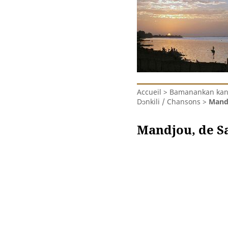
Accueil
>
Bamanankan kanu
Dɔnkili / Chansons
>
Mandj
Mandjou, de Sa