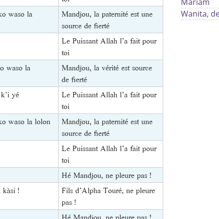
Mariam
nko waso la
Mandjou, la paternité est une
Wanita, d
source de fierté
Le Puissant Allah l’a fait pour
toi
ɛko waso la
Mandjou, la vérité est source
de fierté
k’i yé
Le Puissant Allah l’a fait pour
toi
ko waso la lolon
Mandjou, la paternité est une
source de fierté
Le Puissant Allah l’a fait pour
toi
Hé Mandjou, ne pleure pas !
kàsi !
Fils d’Alpha Touré, ne pleure
pas !
Hé Mandjou, ne pleure pas !