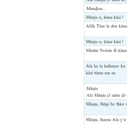
Mandjou...
Mànju o, kàna kàsi !
Alifa Tùre la den kàna 
Mànju o, kàna kàsi !
Minàta Ncinin fà kàna 
Ala ka la balimaw ko t
kàsi tùma ma se.
Mànju
Ala Mànju jɔ̀ sànu dɔ
Mànju, fàtigi bɛ fàko
Mànju, faama Ala y’o 