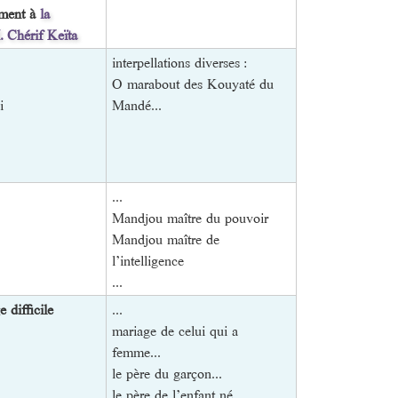
oment à
la
. Chérif Keïta
interpellations diverses :
O marabout des Kouyaté du
i
Mandé...
...
Mandjou maître du pouvoir
Mandjou maître de
l’intelligence
...
difficile
...
mariage de celui qui a
femme...
le père du garçon...
le père de l’enfant né...