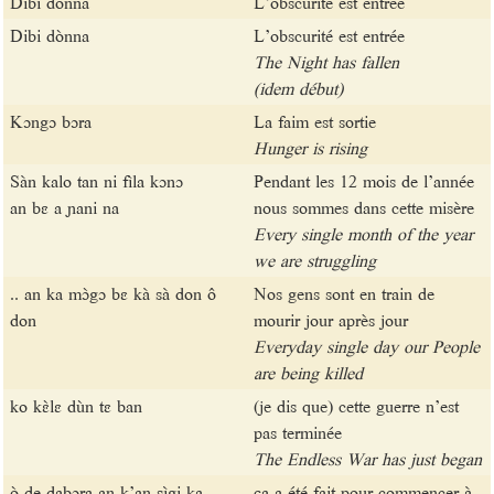
Dibi dònna
L’obscurité est entrée
Dibi dònna
L’obscurité est entrée
The Night has fallen
(idem début)
Kɔngɔ bɔra
La faim est sortie
Hunger is rising
Sàn kalo tan ni fìla kɔnɔ
Pendant les 12 mois de l’année
an bɛ a ɲani na
nous sommes dans cette misère
Every single month of the year
we are struggling
.. an ka mɔ̀gɔ bɛ kà sà don ô
Nos gens sont en train de
don
mourir jour après jour
Everyday single day our People
are being killed
ko kɛ̀lɛ dùn tɛ ban
(je dis que) cette guerre n’est
pas terminée
The Endless War has just began
ò de dabɔra an k’an sìgi ka
ça a été fait pour commencer à