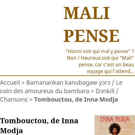
MALI
PENSE
"Honni soit qui mal y pense" ?
Non ! Heureux soit qui "Mali"
pense, car c'est un beau
voyage qui l'attend...
Accueil
>
Bamanankan kanubagaw yɔrɔ / Le
coin des amoureux du bambara
>
Dɔnkili /
Chansons
>
Tombouctou, de Inna Modja
Tombouctou, de Inna
Modja