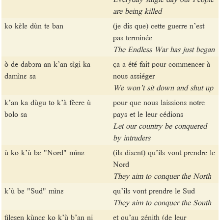
are being killed
ko kɛ̀lɛ dùn tɛ ban
(je dis que) cette guerre n’est
pas terminée
The Endless War has just began
ò de dabɔra an k’an sìgi ka
ça a été fait pour commencer à
damìnɛ sa
nous assiéger
We won’t sit down and shut up
k’an ka dùgu to k’à fèere ù
pour que nous laissions notre
bolo sa
pays et le leur cédions
Let our country be conquered
by intruders
ù ko k’ù bɛ "Nord" mìnɛ
(ils disent) qu’ils vont prendre le
Nord
They aim to conquer the North
k’ù bɛ "Sud" mìnɛ
qu’ils vont prendre le Sud
They aim to conquer the South
tìlesen kùncɛ ko k’ù b’an ni
et qu’au zénith (de leur