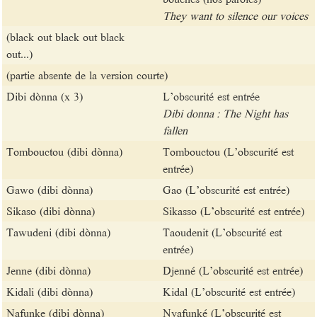
They want to silence our voices
(black out black out black
out...)
(partie absente de la version courte)
Dibi dònna (x 3)
L’obscurité est entrée
Dibi donna : The Night has
fallen
Tombouctou (dibi dònna)
Tombouctou (L’obscurité est
entrée)
Gawo (dibi dònna)
Gao (L’obscurité est entrée)
Sikaso (dibi dònna)
Sikasso (L’obscurité est entrée)
Tawudeni (dibi dònna)
Taoudenit (L’obscurité est
entrée)
Jenne (dibi dònna)
Djenné (L’obscurité est entrée)
Kidali (dibi dònna)
Kidal (L’obscurité est entrée)
Ɲafunke (dibi dònna)
Nyafunké (L’obscurité est