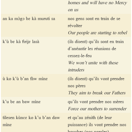
homes and will have no Mercy
on us
an ka mɔ̀gɔ bɛ kà muruti sa
nos gens sont en train de se
révolter
Our people are starting to rebel
k’ù bɛ kà firijɛ lasà
(ils disent) qu’ils sont en train
d’anéantir les réunions de
cessez-le-feu
We won’t unite with these
intruders
ù ko k’ù b’an fàw mìnɛ
(ils disent) qu’ils vont prendre
nos pères
They aim to break our Fathers
k’u bɛ an baw mìnɛ
qu’ils vont prendre nos mères
Force our mothers to surrender
tìlesen kùncɛ ko k’u b’an daw
et qu’au zénith (de leur
mìnɛ
puissance) ils vont prendre nos
bouches (nos paroles)