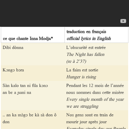
traduction en français
ce que chante Inna Modja*
official lyrics in English
Dibi dònna
L’obscurité est entrée
The Night has fallen
(re à 2’37)
Kɔngɔ bɔra
La faim est sortie
Hunger is rising
Sàn kalo tan ni fìla kɔnɔ
Pendant les 12 mois de l’année
an bɛ a ɲani na
nous sommes dans cette misère
Every single month of the year
we are struggling
.. an ka mɔ̀gɔ bɛ kà sà don ô
Nos gens sont en train de
don
mourir jour après jour
Everyday single day our People