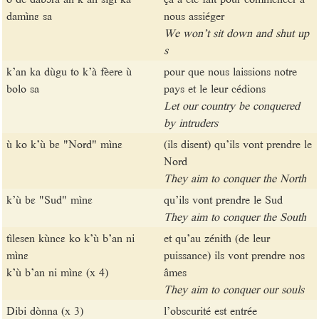
damìnɛ sa
nous assiéger
We won’t sit down and shut up
s
k’an ka dùgu to k’à fèere ù
pour que nous laissions notre
bolo sa
pays et le leur cédions
Let our country be conquered
by intruders
ù ko k’ù bɛ "Nord" mìnɛ
(ils disent) qu’ils vont prendre le
Nord
They aim to conquer the North
k’ù bɛ "Sud" mìnɛ
qu’ils vont prendre le Sud
They aim to conquer the South
tìlesen kùncɛ ko k’ù b’an ni
et qu’au zénith (de leur
mìnɛ
puissance) ils vont prendre nos
k’ù b’an ni mìnɛ (x 4)
âmes
They aim to conquer our souls
Dibi dònna (x 3)
l’obscurité est entrée