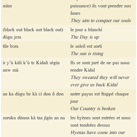
mìnɛ
puissance) ils vont prendre nos
âmes
They aim to conquer our souls
(black out black out black out)
le jour a blanchi
dùgu jɛra
The Day is up
tìle bɔra
le soleil est sorti
The sun is rising
ù y’ù kàli k’ù tɛ Kidali sègin
Ils se sont juré de ne pas nous
anw mà
rendre Kidal
They sweared they will never
ever give us back Kidal
an ka dùgu bɛ kà ci don ô don
notre payus est frappé chaque
jour
Our Country is broken
suruku dònna kà taa jìgin an na
les hyènes sont entrées et nous
sont tombées dessus
Hyenas have come into our