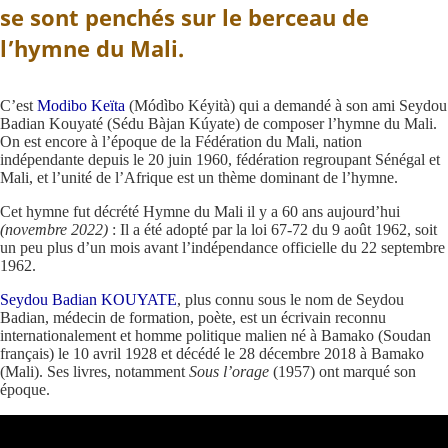
se sont penchés sur le berceau de
l’hymne du Mali.
C’est
Modibo Keïta
(Módìbo Kéyità) qui a demandé à son ami Seydou
Badian Kouyaté (Sédu Bàjan Kúyate) de composer l’hymne du Mali.
On est encore à l’époque de la Fédération du Mali, nation
indépendante depuis le 20 juin 1960, fédération regroupant Sénégal et
Mali, et l’unité de l’Afrique est un thème dominant de l’hymne.
Cet hymne fut décrété Hymne du Mali il y a 60 ans aujourd’hui
(novembre 2022)
: Il a été adopté par la loi 67-72 du 9 août 1962, soit
un peu plus d’un mois avant l’indépendance officielle du 22 septembre
1962.
Seydou Badian KOUYATE
, plus connu sous le nom de Seydou
Badian, médecin de formation, poète, est un écrivain reconnu
internationalement et homme politique malien né à Bamako (Soudan
français) le 10 avril 1928 et décédé le 28 décembre 2018 à Bamako
(Mali). Ses livres, notamment
Sous l’orage
(1957) ont marqué son
époque.