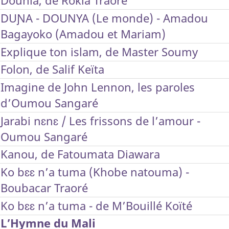
Dounia, de Rokia Traoré
DUƝA - DOUNYA (Le monde) - Amadou
Bagayoko (Amadou et Mariam)
Explique ton islam, de Master Soumy
Folon, de Salif Keïta
Imagine de John Lennon, les paroles
d’Oumou Sangaré
Jarabi nɛnɛ / Les frissons de l’amour -
Oumou Sangaré
Kanou, de Fatoumata Diawara
Ko bɛɛ n’a tuma (Khobe natouma) -
Boubacar Traoré
Ko bɛɛ n’a tuma - de M’Bouillé Koïté
L’Hymne du Mali