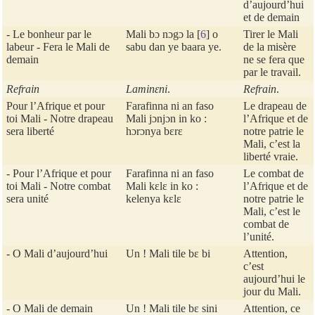
d’aujourd’hui
et de demain
- Le bonheur par le
Mali bɔ nɔgɔ la
[
6
]
o
Tirer le Mali
labeur - Fera le Mali de
sabu dan ye baara ye.
de la misère
demain
ne se fera que
par le travail.
Refrain
Laminɛni
.
Refrain
.
Pour l’Afrique et pour
Farafinna ni an faso
Le drapeau de
toi Mali - Notre drapeau
Mali jɔnjɔn in ko :
l’Afrique et de
sera liberté
hɔrɔnya bɛrɛ
notre patrie le
Mali, c’est la
liberté vraie.
- Pour l’Afrique et pour
Farafinna ni an faso
Le combat de
toi Mali - Notre combat
Mali kɛlɛ in ko :
l’Afrique et de
sera unité
kelenya kɛlɛ
notre patrie le
Mali, c’est le
combat de
l’unité.
- O Mali d’aujourd’hui
Un ! Mali tile bɛ bi
Attention,
c’est
aujourd’hui le
jour du Mali.
- O Mali de demain
Un ! Mali tile bɛ sini
Attention, ce