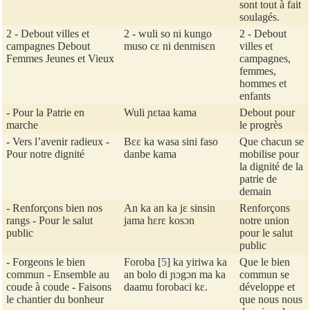
sont tout à fait
soulagés.
2 - Debout villes et
2 - wuli so ni kungo
2 - Debout
campagnes Debout
muso cɛ ni denmisɛn
villes et
Femmes Jeunes et Vieux
campagnes,
femmes,
hommes et
enfants
- Pour la Patrie en
Wuli ɲɛtaa kama
Debout pour
marche
le progrès
- Vers l’avenir radieux -
Bɛɛ ka wasa sini faso
Que chacun se
Pour notre dignité
danbe kama
mobilise pour
la dignité de la
patrie de
demain
- Renforçons bien nos
An ka an ka jɛ sinsin
Renforçons
rangs - Pour le salut
jama hɛrɛ kosɔn
notre union
public
pour le salut
public
- Forgeons le bien
Foroba
[
5
]
ka yiriwa ka
Que le bien
commun - Ensemble au
an bolo di ɲɔgɔn ma ka
commun se
coude à coude - Faisons
daamu forobaci kɛ.
développe et
le chantier du bonheur
que nous nous