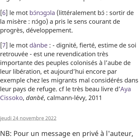
[
6
]
le mot
bɔ́nɔgɔla
(littéralement bɔ́ : sortir de
la misère : nɔ́go) a pris le sens courant de
progrès, développement.
[
7
]
le mot
dànbe
: - dignité, fierté, estime de soi
retrouvée - est une revendication très
importante des peuples colonisés à l’aube de
leur libération, et aujourd’hui encore par
exemple chez les migrants mal considérés dans
leur pays de refuge. cf le très beau livre d’
Aya
Cissoko
,
danbé
, calmann-lévy, 2011
jeudi 24 novembre 2022
NB: Pour un message en privé à l'auteur,