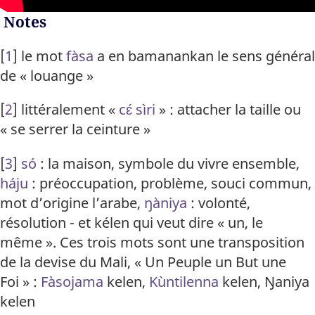
Notes
[
1
]
le mot
fàsa
a en bamanankan le sens général
de « louange »
[
2
]
littéralement «
cɛ́ sìri
» : attacher la taille ou
« se serrer la ceinture »
[
3
]
só
: la maison, symbole du vivre ensemble,
háju
: préoccupation, problème, souci commun,
mot d’origine l’arabe,
ŋàniya
: volonté,
résolution - et kélen qui veut dire « un, le
même ». Ces trois mots sont une transposition
de la devise du Mali, « Un Peuple un But une
Foi » :
Fàsojama
kelen,
Kùntilenna
kelen, Ŋaniya
kelen