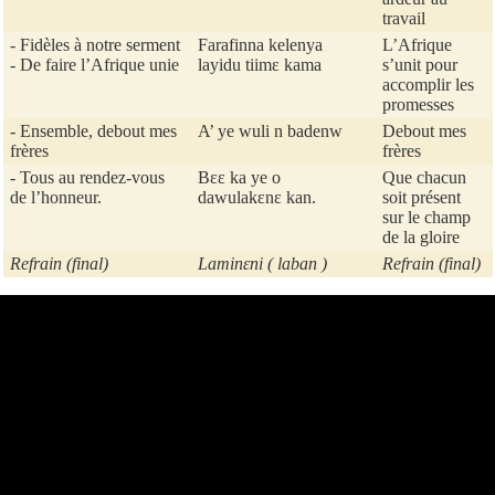
travail
- Fidèles à notre serment
Farafinna kelenya
L’Afrique
- De faire l’Afrique unie
layidu tiimɛ kama
s’unit pour
accomplir les
promesses
- Ensemble, debout mes
A’ ye wuli n badenw
Debout mes
frères
frères
- Tous au rendez-vous
Bɛɛ ka ye o
Que chacun
de l’honneur.
dawulakɛnɛ kan.
soit présent
sur le champ
de la gloire
Refrain (final)
Laminɛni ( laban )
Refrain (final)