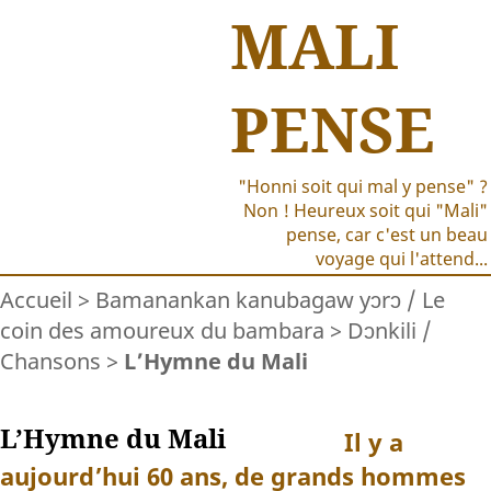
MALI
PENSE
"Honni soit qui mal y pense" ?
Non ! Heureux soit qui "Mali"
pense, car c'est un beau
voyage qui l'attend...
Accueil
>
Bamanankan kanubagaw yɔrɔ / Le
coin des amoureux du bambara
>
Dɔnkili /
Chansons
>
L’Hymne du Mali
L’Hymne du Mali
Il y a
aujourd’hui 60 ans, de grands hommes