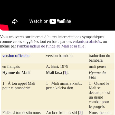
Vous trouverez sur internet d’autres interprétations sympathiques
comme celles suggérées tout en bas : par des
enfants scolarisés
, ou
même par
l’ambassadeur de l’Inde au Mali et sa fille
!
version officielle
version bambara
traduction du
bambara
en français
A. Bari, 1979
mali-pense
Hymne du Mali
Mali fasa
[
1
]
.
Hymne du
Mali
1 - À ton appel Mali
1 - Mali mana a kanbɔ
1 - Quand le
pour ta prospérité
ɲɛtaa kɛlɛba don
Mali se
déclare, c’est
un grand
combat pour
le progrès
Fidèle à ton destin nous
An bɛɛ bɛ an cɛsiri
[
2
]
Nous mettons