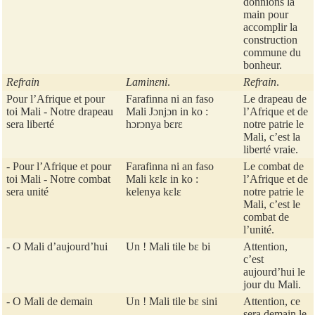
donnions la
main pour
accomplir la
construction
commune du
bonheur.
Refrain
Laminɛni
.
Refrain
.
Pour l’Afrique et pour
Farafinna ni an faso
Le drapeau de
toi Mali - Notre drapeau
Mali Jɔnjɔn in ko :
l’Afrique et de
sera liberté
hɔrɔnya bɛrɛ
notre patrie le
Mali, c’est la
liberté vraie.
- Pour l’Afrique et pour
Farafinna ni an faso
Le combat de
toi Mali - Notre combat
Mali kɛlɛ in ko :
l’Afrique et de
sera unité
kelenya kɛlɛ
notre patrie le
Mali, c’est le
combat de
l’unité.
- O Mali d’aujourd’hui
Un ! Mali tile bɛ bi
Attention,
c’est
aujourd’hui le
jour du Mali.
- O Mali de demain
Un ! Mali tile bɛ sini
Attention, ce
sera demain le