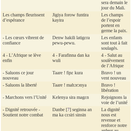
sera demain le
jour du Mali.
Les champs fleurissent
Jigiya forow funtira
Les champs
d’espérance
kayira
de l’espoir
portent en
germe la paix.
- Les cœurs vibrent de
Denw hakili latigɛra
Les enfants
confiance
pewu-pewu.
sont tout à fait
soulagés.
4 - L’Afrique se lève
4 - Farafinna dan ka
4 - Salut au
enfin
wuli
soulèvement
de l’Afrique
- Saluons ce jour
Taare ! fiɲɛ kura
Bravo ! un
nouveau
vent nouveau
- Saluons la liberté
Taare ! mahɔrɔnya
Bravo !
libération
- Marchons vers l’Unité
Kelenya sira magɛn
Rejoignons la
voie de l’unité
- Dignité retrouvée -
Danbe
[
7
]
seginna an
La dignité
Soutient notre combat
ma ka cɛsiri sinsin
nous est
revenue et
renforce notre
ardeur au