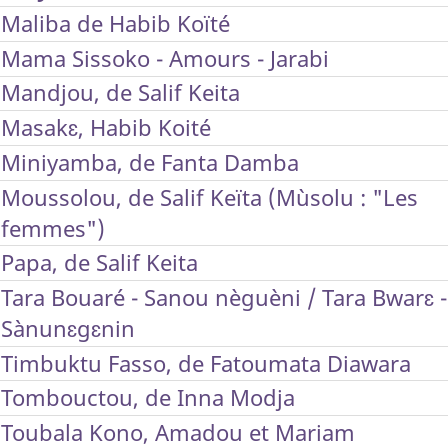
Maliba de Habib Koïté
Mama Sissoko - Amours - Jarabi
Mandjou, de Salif Keita
Masakɛ, Habib Koité
Miniyamba, de Fanta Damba
Moussolou, de Salif Keïta (Mùsolu : "Les
femmes")
Papa, de Salif Keita
Tara Bouaré - Sanou nèguèni / Tara Bwarɛ -
Sànunɛgɛnin
Timbuktu Fasso, de Fatoumata Diawara
Tombouctou, de Inna Modja
Toubala Kono, Amadou et Mariam