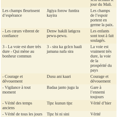
jour du Mali.
Les champs fleurissent
Jigiya forow funtira
Les champs
d’espérance
kayira
de l’espoir
portent en
germe la paix.
- Les cœurs vibrent de
Denw hakili latigɛra
Les enfants
confiance
pewu-pewu.
sont tout à fait
soulagés.
3 - La voie est dure très
3 - sira ka gɛlɛn haali
La voie est
dure - Qui mène au
jamana nafa sira
vraiment très
bonheur commun
dure, la voie
de la
prospérité du
pays
- Courage et
Dusu ani kaari
Courage et
dévouement
dévouement
- Vigilance à tout
Badaa janto jugu la
Gare à
moment
l’ennemi
toujours
- Vérité des temps
Tiɲɛ kunun tiɲɛ
Vérité d’hier
anciens
- Vérité de tous les jours
Tiɲɛ bi ni sini
Vérité