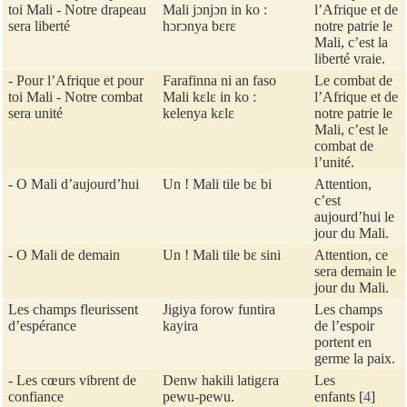
toi Mali - Notre drapeau
Mali jɔnjɔn in ko :
l’Afrique et de
sera liberté
hɔrɔnya bɛrɛ
notre patrie le
Mali, c’est la
liberté vraie.
- Pour l’Afrique et pour
Farafinna ni an faso
Le combat de
toi Mali - Notre combat
Mali kɛlɛ in ko :
l’Afrique et de
sera unité
kelenya kɛlɛ
notre patrie le
Mali, c’est le
combat de
l’unité.
- O Mali d’aujourd’hui
Un ! Mali tile bɛ bi
Attention,
c’est
aujourd’hui le
jour du Mali.
- O Mali de demain
Un ! Mali tile bɛ sini
Attention, ce
sera demain le
jour du Mali.
Les champs fleurissent
Jigiya forow funtira
Les champs
d’espérance
kayira
de l’espoir
portent en
germe la paix.
- Les cœurs vibrent de
Denw hakili latigɛra
Les
confiance
pewu-pewu.
enfants
[
4
]