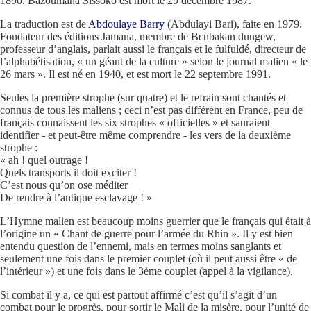
1890. Bazoumana Sissoko est mort le 29 décembre 1987.
La traduction est de
Abdoulaye Barry
(Abdulayi Bari), faite en 1979.
Fondateur des éditions Jamana, membre de Bɛnbakan dungew,
professeur d’anglais, parlait aussi le français et le fulfuldé, directeur de
l’alphabétisation, « un géant de la culture » selon le journal malien « le
26 mars ». Il est né en 1940, et est mort le 22 septembre 1991.
Seules la première strophe (sur quatre) et le refrain sont chantés et
connus de tous les maliens ; ceci n’est pas différent en France, peu de
français connaissent les six strophes « officielles » et sauraient
identifier - et peut-être même comprendre - les vers de la deuxième
strophe :
« ah ! quel outrage !
Quels transports il doit exciter !
C’est nous qu’on ose méditer
De rendre à l’antique esclavage ! »
L’Hymne malien est beaucoup moins guerrier que le français qui était à
l’origine un « Chant de guerre pour l’armée du Rhin ». Il y est bien
entendu question de l’ennemi, mais en termes moins sanglants et
seulement une fois dans le premier couplet (où il peut aussi être « de
l’intérieur ») et une fois dans le 3ème couplet (appel à la vigilance).
Si combat il y a, ce qui est partout affirmé c’est qu’il s’agit d’un
combat pour le progrès, pour sortir le Mali de la misère, pour l’unité de