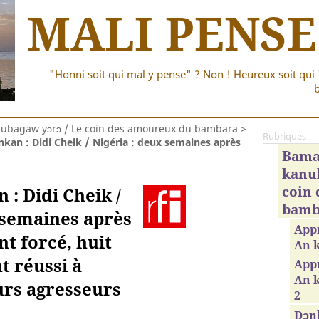
MALI PENSE
"Honni soit qui mal y pense" ? Non ! Heureux soit qui 
b
bagaw yɔrɔ / Le coin des amoureux du bambara
>
Rubriques
kan : Didi Cheik / Nigéria : deux semaines après
Bama
kanub
coin
: Didi Cheik /
bamb
 semaines après
App
t forcé, huit
An 
nt réussi à
Appr
An 
urs agresseurs
2
Dɔnk