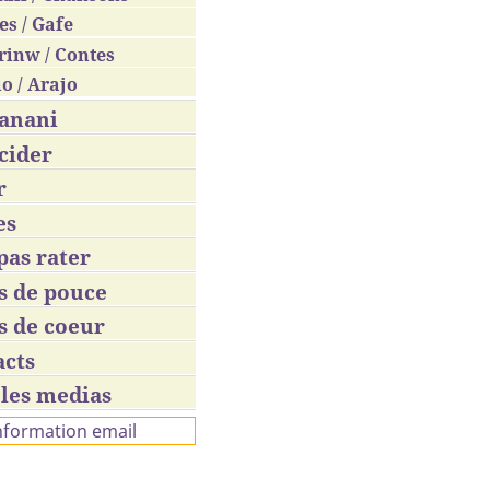
es / Gafe
rinw / Contes
o / Arajo
anani
cider
r
es
pas rater
s de pouce
s de coeur
acts
les medias
information email