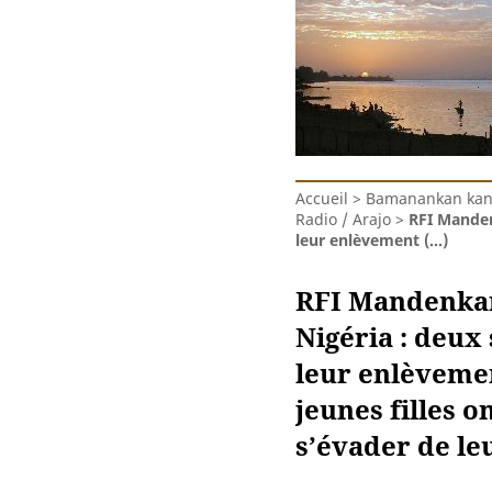
Accueil
>
Bamanankan kanu
Radio / Arajo
>
RFI Manden
leur enlèvement (…)
RFI Mandenkan 
Nigéria : deux
leur enlèvemen
jeunes filles o
s’évader de le