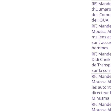
RFI Mande
d’Oumarou
des Comor
de l’OUA
RFI Mande
Moussa Alo
maliens et
sont accu
hommes.
RFI Mande
Didi Cheik
de Transp
sur la co
RFI Mande
Moussa Al
les autori
directeur 
Minusma
RFI Mande
Moussa Al