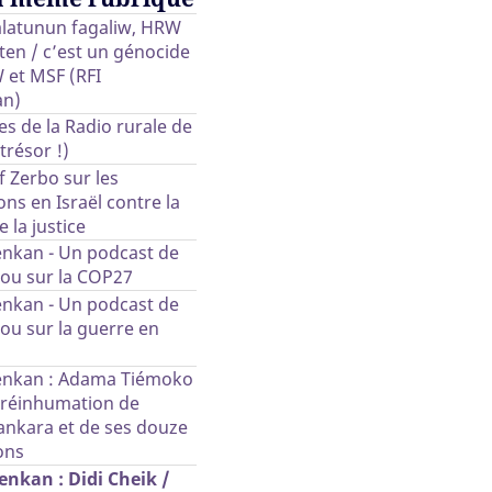
yalatunun fagaliw, HRW
ten / c’est un génocide
 et MSF (RFI
n)
es de la Radio rurale de
trésor !)
uf Zerbo sur les
ons en Israël contre la
 la justice
nkan - Un podcast de
ou sur la COP27
nkan - Un podcast de
ou sur la guerre en
enkan : Adama Tiémoko
a réinhumation de
nkara et de ses douze
ons
nkan : Didi Cheik /