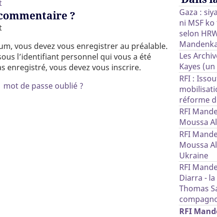
t
Gaza : si
 commentaire ?
ni MSF ko 
t
selon HRW
Mandenka
rum, vous devez vous enregistrer au préalable.
Les Archiv
ous l’identifiant personnel qui vous a été
Kayes (un 
as enregistré, vous devez vous inscrire.
RFI : Isso
|
mot de passe oublié ?
mobilisati
réforme de
RFI Mande
Moussa Al
RFI Mande
Moussa Al
Ukraine
RFI Mand
Diarra - l
Thomas Sa
compagn
RFI Mande