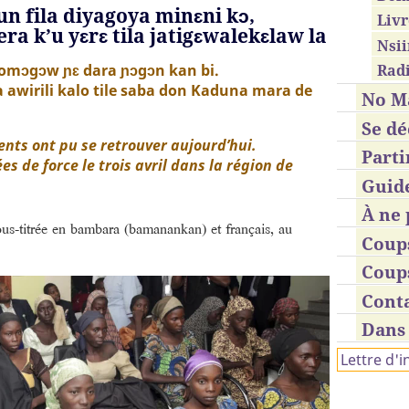
un fila diyagoya minɛni kɔ,
Livr
ra k’u yɛrɛ tila jatigɛwalekɛlaw la
Nsii
omɔgɔw ɲɛ dara ɲɔgɔn kan bi.
Radi
awirili kalo tile saba don Kaduna mara de
No M
Se dé
ents ont pu se retrouver aujourd’hui.
Parti
es de force le trois avril dans la région de
Guid
À ne 
ous-titrée en bambara (bamanankan) et français, au
Coup
Coup
Cont
Dans 
Lettre d'