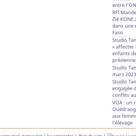
entre l’ON
RFI Mande
Zié KONE 
dans une 
Faso
Studio Tam
« affecter
enfants de
prévienne
Studio Tam
mars 202
Studio Tam
engagée d
conflits a
VOA : un 
Ouédraogo
aux femme
l’élevage
acter mali-pense.net
|
Se connecter
|
Plan du site
|