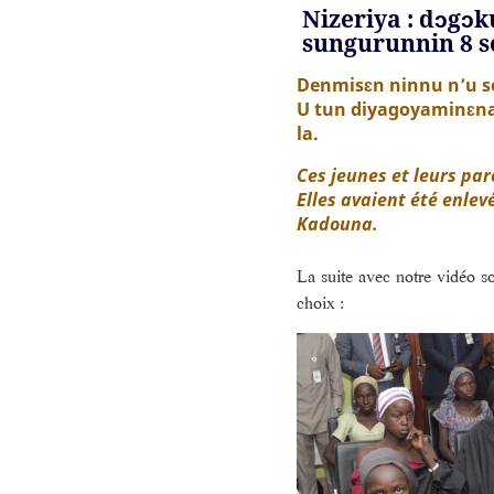
Nizeriya : dɔgɔk
sungurunnin 8 se
Denmisɛn ninnu n’u s
U tun diyagoyaminɛna 
la.
Ces jeunes et leurs par
Elles avaient été enlevé
Kadouna.
La suite avec notre vidéo s
choix :