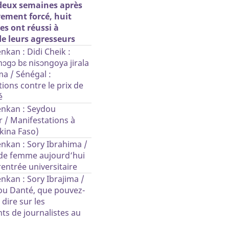
 deux semaines après
vement forcé, huit
les ont réussi à
de leurs agresseurs
kan : Didi Cheik :
ɔgɔ bɛ nisɔngoya jirala
a / Sénégal :
ions contre le prix de
é
nkan : Seydou
 / Manifestations à
kina Faso)
nkan : Sory Ibrahima /
 de femme aujourd’hui
 rentrée universitaire
nkan : Sory Ibrajima /
u Danté, que pouvez-
dire sur les
ts de journalistes au