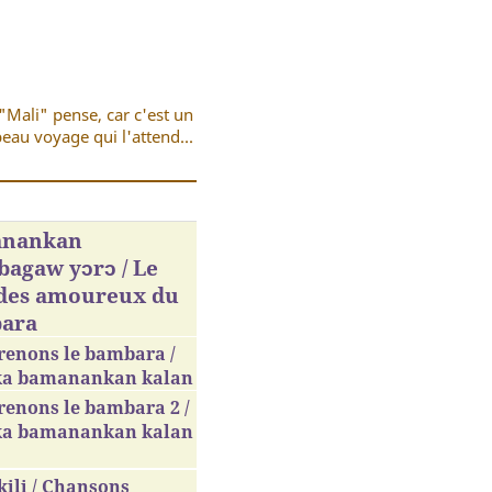
"Mali" pense, car c'est un
eau voyage qui l'attend...
nankan
agaw yɔrɔ / Le
 des amoureux du
ara
renons le bambara /
ka bamanankan kalan
enons le bambara 2 /
ka bamanankan kalan
ili / Chansons