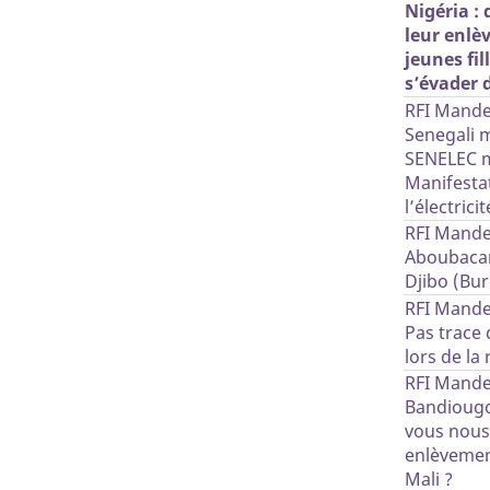
Nigéria :
leur enlè
jeunes fil
s’évader 
RFI Manden
Senegali m
SENELEC m
Manifestat
l’électricit
RFI Mande
Aboubacar
Djibo (Bur
RFI Mande
Pas trace
lors de la
RFI Mande
Bandiougo
vous nous 
enlèvemen
Mali ?