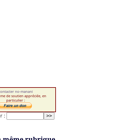
contacter no-manani
rme de soutien appréciée, en
particulier :
r :
a même rubrique