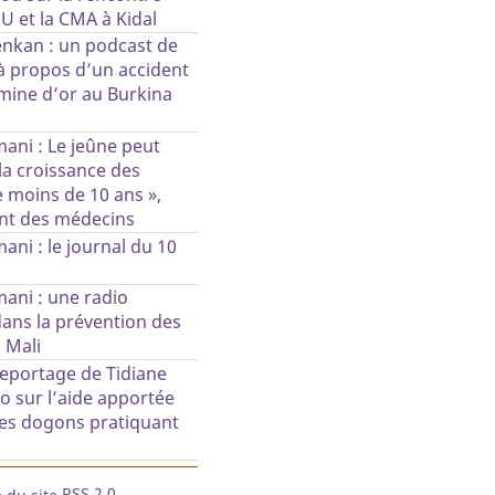
U et la CMA à Kidal
nkan : un podcast de
à propos d’un accident
mine d’or au Burkina
ani : Le jeûne peut
 la croissance des
 moins de 10 ans »,
nt des médecins
ani : le journal du 10
3
ani : une radio
ans la prévention des
u Mali
reportage de Tidiane
 sur l’aide apportée
s dogons pratiquant
RSS 2.0