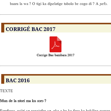
baara la wa ? O tigi ka diɲɛlatigɛ tabolo bɛ cogo di ? A ɲɛfɔ.
CORRIGÉ BAC 2017
Corrige Bac bambara 2017
BAC 2016
TEXTE
Mun de la ntori ma ku sɔrɔ ?
Farafinna, nsiiri ye ɲɛnajɛfɛn ye, nka a bɛ kɛ fana ka hakilina ɲuman