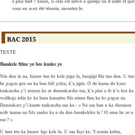
à plus tard ? Sinon, si cela est arrivé à quelqu’un d’autre et que
vous en avez été témoin, racontez-le.
BAC 2015
TEXTE
Basakɛlɛ fitinɛ ye bɛɛ kunko ye
Nin don in na, basaw tun bɛ kɛlɛ jugu la, basajigi fila tun don. U tun
bɛ ɲɔgɔn gɛn na ka bon bili yɛlɛn, k’a jigin. O de kama du kɔnɔ
tɔnkɔnɔba y’i sɛnsɛn ka se dononkɔrɔba ma, k’a ɲini o fɛ k’u bɛɛ ka
wulikajɔ telin kɛ ka basa kamalen fila ninnu fara ka bɔ ɲɔgɔn na.
Dononkɔrɔ y’i kanto tɔnkɔnɔba ma ko : « Ne ma ban n ka shɛmuso
nɔfɛ taama na fɔlɔ sanko ka n da don basakɛlɛko la ! O mun bɛ se n
ma ? »
U tora ten ka basaw lajɛ kɛlɛ la. U ma foyi kɛ. Yɔrɔnin kelen,