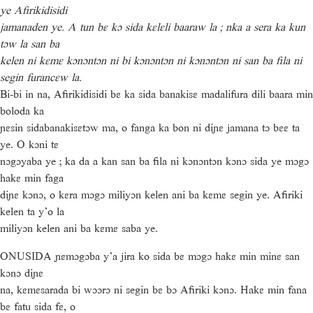
ye Afirikidisidi
jamanaden ye. A tun bɛ kɔ sida kɛlɛli baaraw la ; nka a sera ka kun
tɔw la san ba
kelen ni kɛmɛ kɔnɔntɔn ni bi kɔnɔntɔn ni kɔnɔntɔn ni san ba fila ni
segin furancɛw la.
Bi-bi in na, Afirikidisidi bɛ ka sida banakisɛ madalifura dili baara min
boloda ka
ɲɛsin sidabanakisɛtɔw ma, o fanga ka bon ni diɲɛ jamana tɔ bɛɛ ta
ye. O kɔni tɛ
nɔgɔyaba ye ; ka da a kan san ba fila ni kɔnɔntɔn kɔnɔ sida ye mɔgɔ
hakɛ min faga
diɲɛ kɔnɔ, o kɛra mɔgɔ miliyɔn kelen ani ba kɛmɛ segin ye. Afiriki
kelen ta y’o la
miliyɔn kelen ani ba kɛmɛ saba ye.
ONUSIDA ɲɛmɔgɔba y’a jira ko sida bɛ mɔgɔ hakɛ min minɛ san
kɔnɔ diɲɛ
na, kɛmɛsarada bi wɔɔrɔ ni segin bɛ bɔ Afiriki kɔnɔ. Hakɛ min fana
bɛ fatu sida fɛ, o