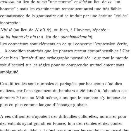
mousso
, au lieu de
muso
"une femme" et
tchè
au lieu de
cɛ
"un
homme" ; mais les examinateurs remarquent aussi une très faible
connaissance de la grammaire qui se traduit par une écriture "collée"
incorrecte :
Nbi fè
(au lieu de
N b’i fɛ
), ou bien, à l’inverse, séparée :
su ba hanna de nin
(au lieu de :
subahanadennin
).
Les correcteurs sont cléments en ce qui concerne l’expression écrite,
... à condition toutefois que les phrases restent compréhensibles ! Car
c’est bien l’intérêt d’une orthographe normalisée : que tout le monde
soit d’accord sur les règles pour se comprendre mutuellement sans
ambiguïté.
Ces difficultés sont normales et partagées par beaucoup d’adultes
maliens, car l’enseignement du bambara a été laissé à l’abandon ces
derniers 20 ans au Mali même, alors que le bambara s’y impose de
plus en plus comme langue d’échange globale.
A ces difficultés s’ajoutent des difficultés culturelles, normales pour
des enfants ayant grandi en France, loin des réalités et des contes
traditionnels du Mali : il n’est pas rare que les candidats ignorent des