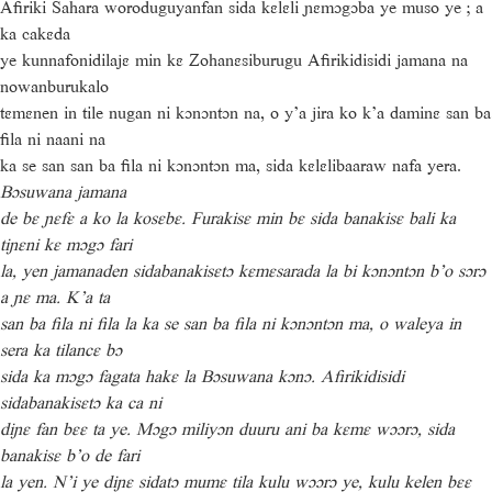
Afiriki Sahara woroduguyanfan sida kɛlɛli ɲɛmɔgɔba ye muso ye ; a
ka cakɛda
ye kunnafonidilajɛ min kɛ Zohanɛsiburugu Afirikidisidi jamana na
nowanburukalo
tɛmɛnen in tile nugan ni kɔnɔntɔn na, o y’a jira ko k’a daminɛ san ba
fila ni naani na
ka se san san ba fila ni kɔnɔntɔn ma, sida kɛlɛlibaaraw nafa yera.
Bɔsuwana jamana
de bɛ ɲɛfɛ a ko la kosɛbɛ. Furakisɛ min bɛ sida banakisɛ bali ka
tiɲɛni kɛ mɔgɔ fari
la, yen jamanaden sidabanakisɛtɔ kɛmɛsarada la bi kɔnɔntɔn b’o sɔrɔ
a ɲɛ ma. K’a ta
san ba fila ni fila la ka se san ba fila ni kɔnɔntɔn ma, o waleya in
sera ka tilancɛ bɔ
sida ka mɔgɔ fagata hakɛ la Bɔsuwana kɔnɔ. Afirikidisidi
sidabanakisɛtɔ ka ca ni
diɲɛ fan bɛɛ ta ye. Mɔgɔ miliyɔn duuru ani ba kɛmɛ wɔɔrɔ, sida
banakisɛ b’o de fari
la yen. N’i ye diɲɛ sidatɔ mumɛ tila kulu wɔɔrɔ ye, kulu kelen bɛɛ