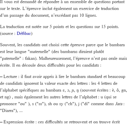
Il vous est demandé de répondre à un ensemble de questions portant
sur le texte. L’épreuve inclut également un exercice de traduction
d’un passage du document, n’excédant pas 10 lignes.
La traduction est notée sur 5 points et les questions sur 15 points.
(source :
Défibac
)
Souvent, les candidats ont choisi cette épreuve parce que le bambara
est leur langue "maternelle" (des bambaras diraient plutôt
"paternelle" : fakan). Malheureusement, l’épreuve n’est pas orale mais
écrite. Il en découle deux difficultés pour les candidats :
–
Lecture : il faut avoir appris à lire le bambara standard et beaucoup
de candidats ignorent la valeur exacte des lettres : les 4 lettres de
l’alphabet spécifiques au bambara ɛ, ɔ, ɲ, ŋ (souvent écrites : è, ô, gn,
et ng) , mais également les autres lettres de l’alphabet : u (qui se
prononce "ou" ), s ("ss"), sh ou sy ("ch"), j ("di" comme dans
Jara
:
"Diarra"), ...
–
Expression écrite : ces difficultés se retrouvent et on trouve écrit