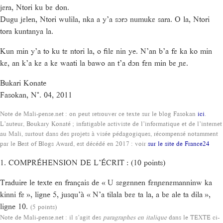
jɛra, Ntori ku bɛ don.
Dugu jɛlen, Ntori wulila, nka a y’a sɔrɔ numukɛ sara. O la, Ntori
tora kuntanya la.
Kun min y’a to ku tɛ ntori la, o filɛ nin ye. N’an b’a fɛ ka ko min
kɛ, an k’a kɛ a kɛ waati la bawo an t’a dɔn fɛn min bɛ ɲɛ.
Bukari Konate
Fasokan, N°. 04, 2011
Note de Mali-pense.net : on peut retrouver ce texte sur le blog Fasokan
ici
.
L’auteur, Boukary Konaté ; infatigable activiste de l’informatique et de l’internet
au Mali, surtout dans des projets à visée pédagogiques, récompensé notamment
par le Best of Blogs Award, est décédé en 2017 : voir
sur le site de France24
1. COMPRÉHENSION DE L’ÉCRIT : (10 points)
Traduire le texte en français de « U sɛgɛnnen fɛnɲɛnɛmanninw ka
kinni fɛ », ligne 5, jusqu’à « N’a tilala bɛɛ ta la, a bɛ ale ta dila »,
ligne 10.
(5 points)
Note de Mali-pense.net : il s’agit des
paragraphes en italique
dans le TEXTE ci-