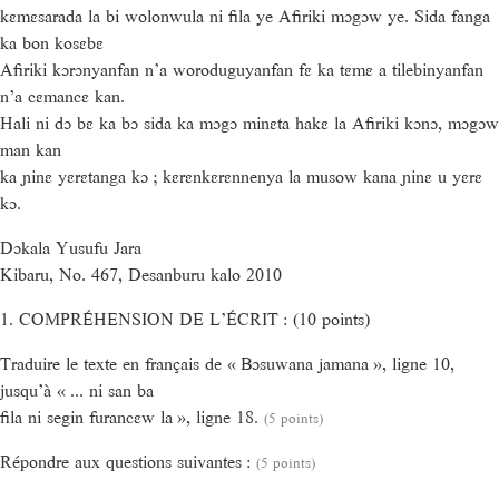
kɛmɛsarada la bi wolonwula ni fila ye Afiriki mɔgɔw ye. Sida fanga
ka bon kosɛbɛ
Afiriki kɔrɔnyanfan n’a woroduguyanfan fɛ ka tɛmɛ a tilebinyanfan
n’a cɛmancɛ kan.
Hali ni dɔ bɛ ka bɔ sida ka mɔgɔ minɛta hakɛ la Afiriki kɔnɔ, mɔgɔw
man kan
ka ɲinɛ yɛrɛtanga kɔ ; kɛrɛnkɛrɛnnenya la musow kana ɲinɛ u yɛrɛ
kɔ.
Dɔkala Yusufu Jara
Kibaru, No. 467, Desanburu kalo 2010
1. COMPRÉHENSION DE L’ÉCRIT : (10 points)
Traduire le texte en français de « Bɔsuwana jamana », ligne 10,
jusqu’à « ... ni san ba
fila ni segin furancɛw la », ligne 18.
(5 points)
Répondre aux questions suivantes :
(5 points)