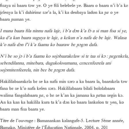
fisaya ni baara tɔw ye. O ye fili belebele ye. Baara o baara n’i b’a kɛ
jɛlenya la k’i dahirimɛ sɔr’a la, k’i ka denbaya ladon ka ɲɛ o ye
baara ɲuman ye.
I mana baara fila ninnu nafa lajɛ, i b’a dɔn k’a fɔ a si man fisa si ye,
ka d’a kan baara suguya tɛ lajɛ, a kɛkun n’a nafa de bɛ lajɛ. Walasa
k’o nafa dɔn f’i k’a faamu ko baaraw bɛ ɲɔgɔn dafa.
N’i bɛ so jɔ i b’a faamu ko sojɔbaarakɛlaw si tɛ taa si kɔ : ɲɛgɛnkɛla,
sɛbɛndilanna, minɛbara, dugukolosumana, cɛncɛnfeerela ani
sojɔminɛnfeerela, nin bɛɛ bɛ ɲɔgɔn dafa.
Hakililabaarakɛla bɛ se ka nafa min sɔrɔ a ka baara la, baarakɛla tɔw
fana bɛ se k’o nafa kelen sɔrɔ. Hakililabaara bilali bololabaara
walima fangalabaara ɲɛ, o bɛ se k’an ka jamana ka ɲɛtaa segin kɔ.
An ka kan ka hakilila kura ta k’a dɔn ko baara lankolon tɛ yen, ko
baara man fisa baara ye.
Titre de l’ouvrage : Bamanankan kalangafe-5. Lecture 5ème année,
Bamako, Ministère de l’Éducation Nationale, 2004, p. 201