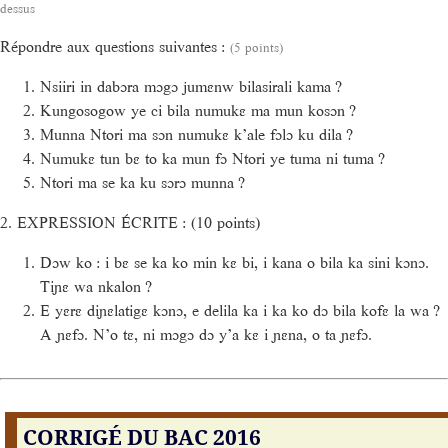
dessus
Répondre aux questions suivantes :
(5 points)
Nsiiri in dabɔra mɔgɔ jumɛnw bilasirali kama ?
Kungosogow ye ci bila numukɛ ma mun kosɔn ?
Munna Ntori ma sɔn numukɛ k’ale fɔlɔ ku dila ?
Numukɛ tun bɛ to ka mun fɔ Ntori ye tuma ni tuma ?
Ntori ma se ka ku sɔrɔ munna ?
2. EXPRESSION ÉCRITE : (10 points)
Dɔw ko : i bɛ se ka ko min kɛ bi, i kana o bila ka sini kɔnɔ.
Tiɲɛ wa nkalon ?
E yɛrɛ diɲɛlatigɛ kɔnɔ, e delila ka i ka ko dɔ bila kofɛ la wa ?
A ɲɛfɔ. N’o tɛ, ni mɔgɔ dɔ y’a kɛ i ɲɛna, o ta ɲɛfɔ.
CORRIGÉ DU BAC 2016