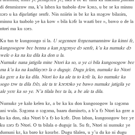
di denmisɛnw ma, k’u labɛn ka taabolo dɔw kɔnɔ, u bɛ se ka minnu
sɔrɔ u ka diɲɛlatigɛ senfɛ. Nin nsiirin in bɛ kɛ ka mɔgɔw bilasira,
minnu ka taabolo ye ka kow « bila kɔfɛ la waati bɛɛ », bawo o de la
ntori ma ku sɔrɔ.
Ku tun tɛ kungosogo si la.
U sɛgɛnnen fɛnɲɛnamanninw ka kinni fɛ,
kungosogow bɛɛ bɛnna a kan ɲɔgɔnye dɔ senfɛ, k’u ka numukɛ dɔ
wele o ka na ku dila ka don u la.
Numukɛ nana jatigila minɛ Ntori ka so, u ye ci bila kungosogow bɛɛ
ma k’u ka na kudilayɔrɔ la o dugujɛ. Dugu jɛlen, numukɛ ko Ntori
ka gɛrɛ a ku ka dila. Ntori ko ka ale ta to kɔfɛ la, ko numukɛ ka
sogo tɔw ta dila fɔlɔ, ale ta tɛ kɔrɔtɔko ye bawo numukɛ jatigila ye
ale yɛrɛ ka so ye. N’a tilala bɛɛ ta la, a bɛ ale ta dila.
Numukɛ ye kalo kelen kɛ, a bɛ ka ku don kungosogow la sɔgɔma
ani wula. Sɔgɔma o sɔgɔma, baara daminɛtɔ, a b’a fɔ Ntori ka gɛrɛ a
ku ka don, nka Ntori b’a fɔ ko kɔfɛ. Don laban, kungosogow bɛɛ ye
ku sɔrɔ fɔ Ntori. O ta bilala o dugujɛ la. Su fɛ, Ntori ni numukɛ ye
dumuni kɛ, ka baro kɛ kosɛbɛ. Dugu tilalen, u y’u da ko ni dugu