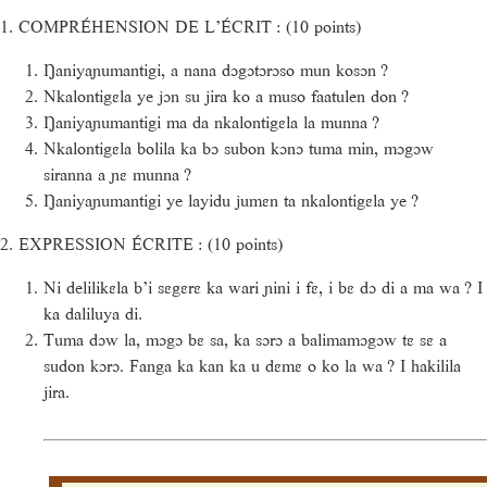
1. COMPRÉHENSION DE L’ÉCRIT : (10 points)
Ŋaniyaɲumantigi, a nana dɔgɔtɔrɔso mun kosɔn ?
Nkalontigɛla ye jɔn su jira ko a muso faatulen don ?
Ŋaniyaɲumantigi ma da nkalontigɛla la munna ?
Nkalontigɛla bolila ka bɔ subon kɔnɔ tuma min, mɔgɔw
siranna a ɲɛ munna ?
Ŋaniyaɲumantigi ye layidu jumɛn ta nkalontigɛla ye ?
2. EXPRESSION ÉCRITE : (10 points)
Ni delilikɛla b’i sɛgɛrɛ ka wari ɲini i fɛ, i bɛ dɔ di a ma wa ? I
ka daliluya di.
Tuma dɔw la, mɔgɔ bɛ sa, ka sɔrɔ a balimamɔgɔw tɛ sɛ a
sudon kɔrɔ. Fanga ka kan ka u dɛmɛ o ko la wa ? I hakilila
jira.