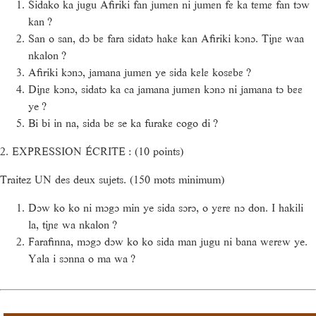
Sidako ka jugu Afiriki fan jumɛn ni jumɛn fɛ ka tɛmɛ fan tɔw
kan ?
San o san, dɔ bɛ fara sidatɔ hakɛ kan Afiriki kɔnɔ. Tiɲɛ waa
nkalon ?
Afiriki kɔnɔ, jamana jumɛn ye sida kɛlɛ kosɛbɛ ?
Diɲɛ kɔnɔ, sidatɔ ka ca jamana jumɛn kɔnɔ ni jamana tɔ bɛɛ
ye ?
Bi bi in na, sida bɛ se ka furakɛ cogo di ?
2. EXPRESSION ÉCRITE : (10 points)
Traitez UN des deux sujets. (150 mots minimum)
Dɔw ko ko ni mɔgɔ min ye sida sɔrɔ, o yɛrɛ nɔ don. I hakili
la, tiɲɛ wa nkalon ?
Farafinna, mɔgɔ dɔw ko ko sida man jugu ni bana wɛrɛw ye.
Yala i sɔnna o ma wa ?