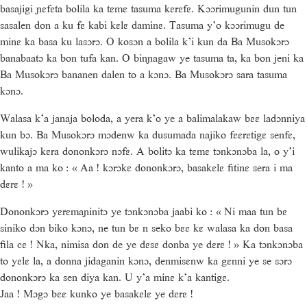
basajigi ɲɛfɛta bolila ka tɛmɛ tasuma kɛrɛfɛ. Kɔɔrimugunin dun tun
sasalen don a ku fɛ kabi kɛlɛ daminɛ. Tasuma y’o kɔɔrimugu de
minɛ ka basa ku lasɔrɔ. O kosɔn a bolila k’i kun da Ba Musokɔrɔ
banabaatɔ ka bon tufa kan. O binɲagaw ye tasuma ta, ka bon jeni ka
Ba Musokɔrɔ bananen dalen to a kɔnɔ. Ba Musokɔrɔ sara tasuma
kɔnɔ.
Walasa k’a janaja boloda, a yera k’o ye a balimalakaw bɛɛ ladɔnniya
kun bɔ. Ba Musokɔrɔ mɔdenw ka dusumada najiko fɛɛrɛtigɛ senfɛ,
wulikajɔ kɛra dononkɔrɔ nɔfɛ. A bolitɔ ka tɛmɛ tɔnkɔnɔba la, o y’i
kanto a ma ko : « Aa ! kɔrɔkɛ dononkɔrɔ, basakɛlɛ fitinɛ sera i ma
dɛrɛ ! »
Dononkɔrɔ yɛrɛmaɲinitɔ ye tɔnkɔnɔba jaabi ko : « Ni maa tun bɛ
siniko dɔn biko kɔnɔ, ne tun bɛ n seko bɛɛ kɛ walasa ka don basa
fila cɛ ! Nka, nimisa don de ye dɛsɛ donba ye dɛrɛ ! » Ka tɔnkɔnɔba
to yɛlɛ la, a donna jidaganin kɔnɔ, denmisɛnw ka gɛnni ye se sɔrɔ
dononkɔrɔ ka sen diya kan. U y’a minɛ k’a kantigɛ.
Jaa ! Mɔgɔ bɛɛ kunko ye basakɛlɛ ye dɛrɛ !