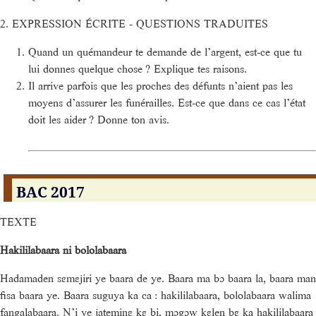
2. EXPRESSION ÉCRITE - QUESTIONS TRADUITES
Quand un quémandeur te demande de l’argent, est-ce que tu
lui donnes quelque chose ? Explique tes raisons.
Il arrive parfois que les proches des défunts n’aient pas les
moyens d’assurer les funérailles. Est-ce que dans ce cas l’état
doit les aider ? Donne ton avis.
BAC 2017
TEXTE
Hakililabaara ni bololabaara
Hadamaden sɛmɛjiri ye baara de ye. Baara ma bɔ baara la, baara man
fisa baara ye. Baara suguya ka ca : hakililabaara, bololabaara walima
fangalabaara. N’i ye jateminɛ kɛ bi, mɔgɔw kɛlen bɛ ka hakililabaara