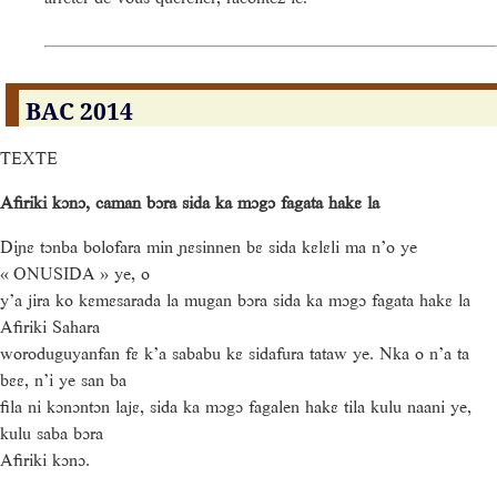
BAC 2014
TEXTE
Afiriki kɔnɔ, caman bɔra sida ka mɔgɔ fagata hakɛ la
Diɲɛ tɔnba bolofara min ɲɛsinnen bɛ sida kɛlɛli ma n’o ye
« ONUSIDA » ye, o
y’a jira ko kɛmɛsarada la mugan bɔra sida ka mɔgɔ fagata hakɛ la
Afiriki Sahara
woroduguyanfan fɛ k’a sababu kɛ sidafura tataw ye. Nka o n’a ta
bɛɛ, n’i ye san ba
fila ni kɔnɔntɔn lajɛ, sida ka mɔgɔ fagalen hakɛ tila kulu naani ye,
kulu saba bɔra
Afiriki kɔnɔ.