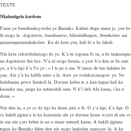
TEXTE
Nkalontigɛla kɔrɔbɔra
Fɔnse ye banafurakɛyɔrɔba ye Bamakɔ. Kabini dugu mana jɛ, yen bɛ
fa mɔgɔ la : dɔgɔtɔrɔw, banabaatɔw, bilasiralibagaw, feerekɛlaw ani
ŋanamuŋanamukokɛlaw. Ko dɔ kɛra yen, hali bi o bɛ lakali.
Nin kɛra cɛkɔrɔbalamɔgɔ dɔ ye. K’a ta sɔgɔma fɔ su, a bɛ taakasegin
na dɔgɔtɔrɔso fan bɛɛ. N’a ni mɔgɔ bɛnna, a yɛrɛ b’a dɔn se bɛ min
ye, a b’o lajɔ k’a f’o ye : « I tɛ ɲɛ n ma. N muso de tun ladalen bɛ
yan. Ala y’a ka kalifa minɛ a la. Anw ye wulakɔnɔmɔgɔw ye. Ne
bolobanna pewu furakɛli la. Dɔrɔmɛ kelen tɛ n kun tugun hali ka
kasanke san, jango ka sutamɔbili sara. N b’i deli Ala kama, i ka n
dɛmɛ. »
Nin don in, a ye cɛ dɔ lajɔ ka dɛmɛ ɲini o fɛ. O y’a lajɛ, k’a lajɛ. O
cɛ hakili jiginn’a la ko kunasinin ale ye dɔrɔmɛ kɛmɛ wɔɔrɔ di nin cɛ
in ma nin yɔrɔ kelen in na a muso suturali kama. A hakili jiginna
tugun ko Bamakɔ falen don nin mɔgɔ lankolon suguyaw la. A ko