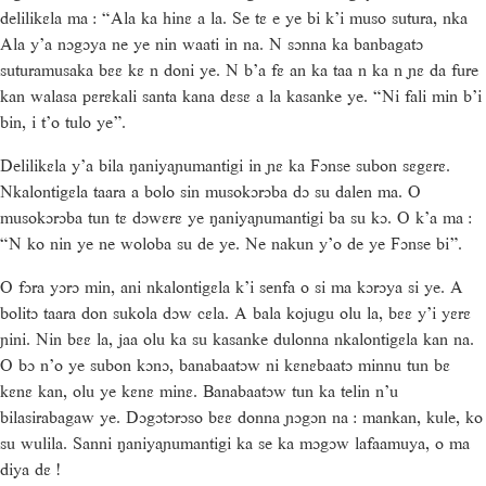
delilikɛla ma : “Ala ka hinɛ a la. Se tɛ e ye bi k’i muso sutura, nka
Ala y’a nɔgɔya ne ye nin waati in na. N sɔnna ka banbagatɔ
suturamusaka bɛɛ kɛ n doni ye. N b’a fɛ an ka taa n ka n ɲɛ da fure
kan walasa pɛrɛkali santa kana dɛsɛ a la kasanke ye. “Ni fali min b’i
bin, i t’o tulo ye”.
Delilikɛla y’a bila ŋaniyaɲumantigi in ɲɛ ka Fɔnse subon sɛgɛrɛ.
Nkalontigɛla taara a bolo sin musokɔrɔba dɔ su dalen ma. O
musokɔrɔba tun tɛ dɔwɛrɛ ye ŋaniyaɲumantigi ba su kɔ. O k’a ma :
“N ko nin ye ne woloba su de ye. Ne nakun y’o de ye Fɔnse bi”.
O fɔra yɔrɔ min, ani nkalontigɛla k’i senfa o si ma kɔrɔya si ye. A
bolitɔ taara don sukola dɔw cɛla. A bala kojugu olu la, bɛɛ y’i yɛrɛ
ɲini. Nin bɛɛ la, jaa olu ka su kasanke dulonna nkalontigɛla kan na.
O bɔ n’o ye subon kɔnɔ, banabaatɔw ni kɛnɛbaatɔ minnu tun bɛ
kɛnɛ kan, olu ye kɛnɛ minɛ. Banabaatɔw tun ka telin n’u
bilasirabagaw ye. Dɔgɔtɔrɔso bɛɛ donna ɲɔgɔn na : mankan, kule, ko
su wulila. Sanni ŋaniyaɲumantigi ka se ka mɔgɔw lafaamuya, o ma
diya dɛ !