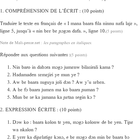
1. COMPRÉHENSION DE L’ÉCRIT : (10 points)
Traduire le texte en français de « I mana baara fila ninnu nafa lajɛ »,
ligne 5, jusqu’à « nin bɛɛ bɛ ɲɔgɔn dafa. », ligne 10.
(5 points)
Note de Mali-pense.net :
les paragraphes en italiques
.
Répondre aux questions suivantes :
(5 points)
Nin baro in dabɔra mɔgɔ jumɛnw bilasirali kama ?
Hadamaden sɛmɛjiri ye mun ye ?
Aw bɛ baara suguya joli dɔn ? Aw y’u sɛbɛn.
A bɛ fɔ baara jumɛn ma ko baara ɲuman ?
Mun bɛ se ka jamana ka ɲɛtaa segin kɔ ?
2. EXPRESSION ÉCRITE : (10 points)
Dɔw ko : baara kolon tɛ yen, mɔgɔ kolonw de bɛ yen. Tiɲɛ
wa nkalon ?
E yɛrɛ ka diɲɛlatigɛ kɔnɔ, e bɛ mɔgɔ dɔn min bɛ baara bɔ