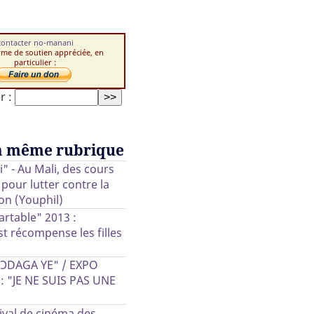
contacter no-manani
rme de soutien appréciée, en
particulier :
r :
a même rubrique
gi" - Au Mali, des cours
 pour lutter contre la
on (Youphil)
rtable" 2013 :
t récompense les filles
GƆDAGA YE" / EXPO
: "JE NE SUIS PAS UNE
ival de cinéma des