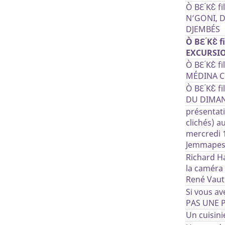
Ò BƐ ́KƐ̀ 
N’GONI, 
DJEMBÉS
Ò BƐ ́KƐ̀ 
EXCURSIO
Ò BƐ ́KƐ̀ 
MÉDINA 
Ò BƐ ́KƐ̀
DU DIMA
présentat
clichés) a
mercredi 
Jemmapes 
Richard Ha
la caméra
René Vaut
Si vous av
PAS UNE P
Un cuisinie