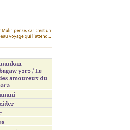
"Mali" pense, car c'est un
eau voyage qui l'attend...
nankan
agaw yɔrɔ / Le
 des amoureux du
ara
anani
cider
r
es