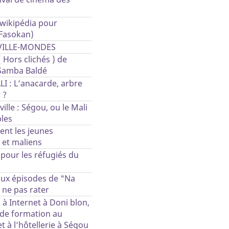
 wikipédia pour
(Fasokan)
VILLE-MONDES
Hors clichés ) de
Samba Baldé
I : L’anacarde, arbre
 ?
ille : Ségou, ou le Mali
bles
ent les jeunes
 et maliens
pour les réfugiés du
ux épisodes de "Na
 ne pas rater
à Internet à Doni blon,
 de formation au
t à l’hôtellerie à Ségou