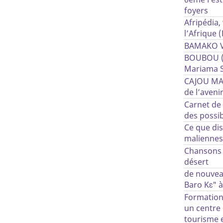
foyers
Afripédia,
l’Afrique 
BAMAKO 
BOUBOU ( 
Mariama 
CAJOU MAL
de l’avenir
Carnet de v
des possi
Ce que dis
maliennes
Chansons 
désert
de nouvea
Baro Kɛ" à
Formation 
un centre
tourisme e