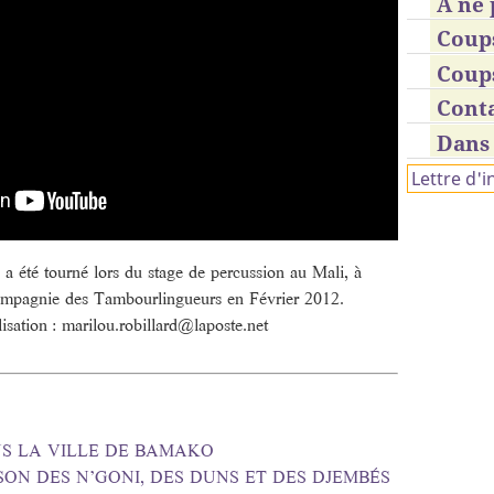
À ne 
Coup
Coup
Cont
Dans 
Lettre d'
) a été tourné lors du stage de percussion au Mali, à
ompagnie des Tambourlingueurs en Février 2012.
lisation : marilou.robillard@laposte.net
- DANS LA VILLE DE BAMAKO
- AU SON DES N’GONI, DES DUNS ET DES DJEMBÉS