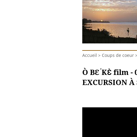
Accueil
>
Coups de coeur
Ò BƐ ́KƐ̀ film -
EXCURSION À 