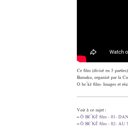
Ce film (divisé en 5 parties
Bamako, organisé par la C
O bɛ ́kɛ̀ film- Images et réa
Voir à ce sujet :
–
Ò BƐ ́KƐ̀ film - 01
–
Ò BƐ ́KƐ̀ film - 02