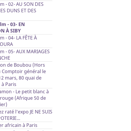
film - 02- AU SON DES
DES DUNS ET DES
film - 03- EN
N À SIBY
film - 04- LA FÊTE À
COURA
 film - 05- AUX MARIAGES
NCHE
ion de Boubou (Hors
u Comptoir général le
12 mars, 80 quai de
à Paris
mon - Le petit blanc à
 rouge (Afrique 50 de
ier)
ez raté l’expo JE NE SUIS
OTERIE...
r africain à Paris