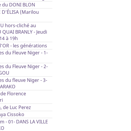
e du DONI BLON
 D’ÉLISA (Marilou
 hors-cliché au
QUAI BRANLY - Jeudi
14 à 19h
 l’OR - les générations
es du Fleuve Niger - 1-
es du Fleuve Niger - 2-
GOU
es du fleuve Niger - 3-
FARAKO
de Florence
ri
 de Luc Perez
Aya Cissoko
film - 01- DANS LA VILLE
KO