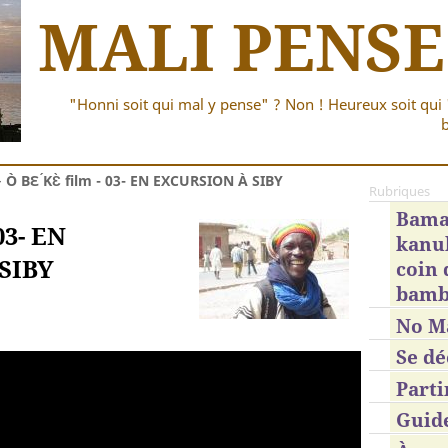
MALI PENSE
"Honni soit qui mal y pense" ? Non ! Heureux soit qui 
b
>
Ò BƐ ́KƐ̀ film - 03- EN EXCURSION À SIBY
Rubriques
Bama
 03- EN
kanub
SIBY
coin
bamb
No M
Se dé
Parti
Guid