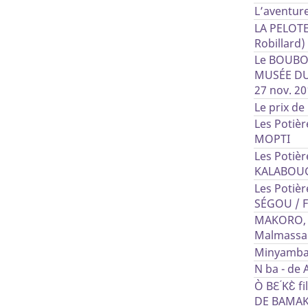
L’aventur
LA PELOTE
Robillard)
Le BOUBOU
MUSÉE DU 
27 nov. 20
Le prix de
Les Potièr
MOPTI
Les Potièr
KALABOU
Les Potièr
SÉGOU / 
MAKORO, 
Malmassa
Minyamba,
N ba - de 
Ò BƐ ́KƐ̀ 
DE BAMA