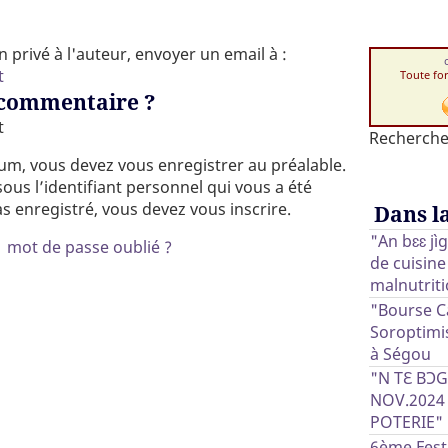
privé à l'auteur, envoyer un email à :
t
Toute fo
 commentaire ?
t
Recherche
rum, vous devez vous enregistrer au préalable.
ous l’identifiant personnel qui vous a été
as enregistré, vous devez vous inscrire.
Dans l
"An bɛɛ jì
|
mot de passe oublié ?
de cuisine
malnutriti
"Bourse Ca
Soroptimis
à Ségou
"N TƐ BƆ
NOV.2024 
POTERIE"
6ème Fest