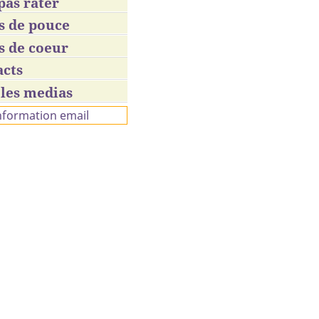
pas rater
s de pouce
s de coeur
acts
les medias
information email