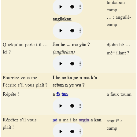
toubabou-
camp
… : anguilè-
angilɛkan
camp
Quelqu’un parle-t-il …
Jɔn bɛ ... mɛ yàn ?
djohn bè …
ici ?
(angilɛkan)
n
mè
illant ?
Pourriez vous me
I bɛ se ka ɲɛ n ma k’a
l’écrire s’il vous plaît ?
sɛbɛn n ye wa ?
Répéte !
a
fɔ
tun
a faux tounn
Répétez s’il vous
ɲɛ̀
n ma i ka
segin
a kan
n
segui
a
plaît !
camp