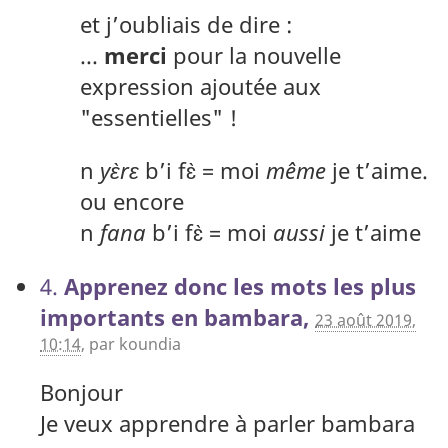
et j’oubliais de dire :
...
merci
pour la nouvelle
expression ajoutée aux
"essentielles" !
n
yɛ̀rɛ
b’i fɛ̀ = moi
même
je t’aime.
ou encore
n
fana
b’i fɛ̀ = moi
aussi
je t’aime
4.
Apprenez donc les mots les plus
importants en bambara,
23 août 2019,
10:14
,
par
koundia
Bonjour
Je veux apprendre à parler bambara