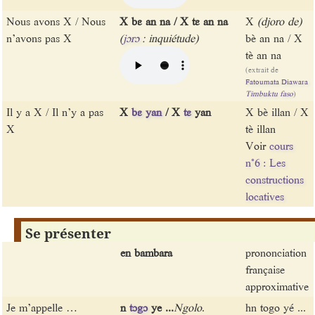
Nous avons X / Nous
X bɛ an na / X tɛ an na
X
(djoro de)
n’avons pas X
(
jɔrɔ
: inquiétude)
bè an na / X
tè an na
(extrait de
Fatoumata Diawara
Timbuktu faso
)
Il y a X / Il n’y a pas
X
bɛ
yan
/ X
tɛ
yan
X bè illan / X
X
tè illan
Voir
cours
n°6 : Les
constructions
locatives
Se présenter
en bambara
prononciation
française
approximative
Je m’appelle …
n
tɔgɔ
ye ...
Ngolo
.
hn togo yé ...