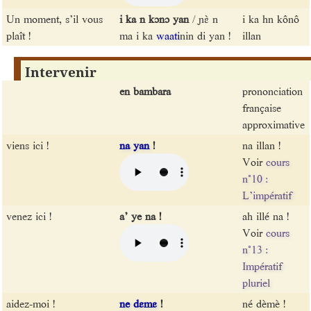
Un moment, s’il vous
i ka n kɔnɔ yan
/ ɲɛ̀ n
i ka hn kônô
plaît !
ma i ka
waati
nin di yan !
illan
Intervenir
en bambara
prononciation
française
approximative
viens ici !
na
yan
!
na illan !
Voir
cours
n°10 :
L’impératif
venez ici !
a’ ye na !
ah illé na !
Voir
cours
n°13 :
Impératif
pluriel
aidez-moi !
ne
dɛmɛ
!
né dèmè !