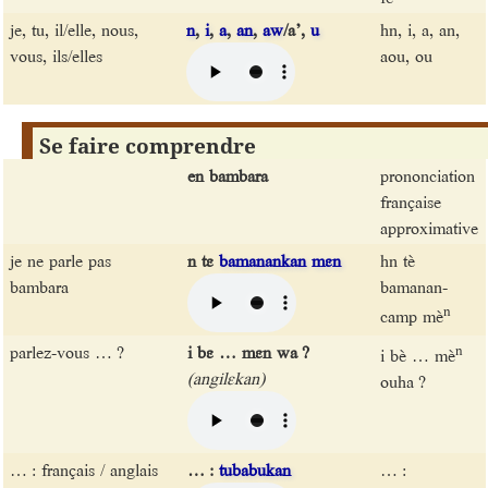
je, tu, il/elle, nous,
n
,
i
,
a
,
an
,
aw
/a’,
u
hn, i, a, an,
vous, ils/elles
aou, ou
Se faire comprendre
en bambara
prononciation
française
approximative
je ne parle pas
n tɛ
bamanankan
mɛn
hn tè
bambara
bamanan-
n
camp mè
parlez-vous … ?
i bɛ … mɛn wa ?
n
i bè … mè
(angilɛkan)
ouha ?
… : français / anglais
… :
tubabukan
… :