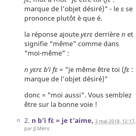
marque de l’objet désiré)" - le ɛ se
prononce plutôt è que é.
la réponse ajoute
yɛrɛ
derrière
n
et
signifie "même" comme dans
"moi-même" :
n yɛrɛ b’i fɛ
= "je même être toi (
fɛ
:
marque de l’objet désiré)"
donc = "moi aussi". Vous semblez
être sur la bonne voie !
2.
n b’i fɛ̀ = je t’aime,
3 mai 2018, 12:17
,
par
JJ Méric