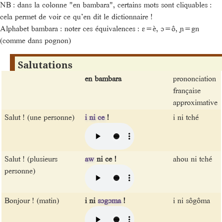
NB : dans la colonne "en bambara", certains mots sont cliquables :
cela permet de voir ce qu’en dit le dictionnaire !
Alphabet bambara : noter ces équivalences : ɛ=è, ɔ=ô, ɲ=gn
(comme dans pognon)
Salutations
en bambara
prononciation
française
approximative
Salut ! (une personne)
i
ni
ce
!
i ni tché
Salut ! (plusieurs
aw
ni ce !
ahou ni tché
personne)
Bonjour ! (matin)
i ni
sɔgɔma
!
i ni sôgôma