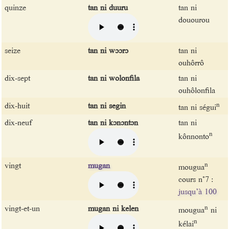
quinze
tan ni duuru
tan ni
douourou
seize
tan ni wɔɔrɔ
tan ni
ouhôrrô
dix-sept
tan ni wolonfila
tan ni
ouhôlonfila
dix-huit
tan ni segin
n
tan ni ségui
dix-neuf
tan ni kɔnɔntɔn
tan ni
n
kônnonto
vingt
mugan
n
mougua
cours n°7 :
jusqu’à 100
vingt-et-un
mugan ni kelen
n
mougua
ni
n
kélai