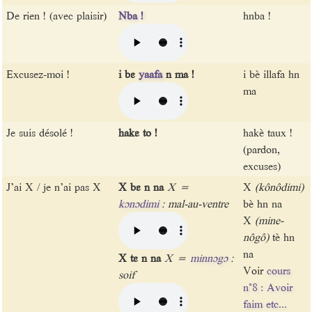
De rien ! (avec plaisir)
Nba !
hnba !
Excusez-moi !
i bɛ
yaafa
n ma !
i bè illafa hn
ma
Je suis désolé !
hakɛ to !
hakè taux !
(pardon,
excuses)
J’ai X / je n’ai pas X
X bɛ n na
X =
X
(kônôdimi)
kɔnɔdimi
: mal-au-ventre
bè hn na
X
(mine-
nôgô)
tè hn
na
X tɛ n na
X =
minnɔgɔ
:
Voir
cours
soif
n°8 : Avoir
faim etc...