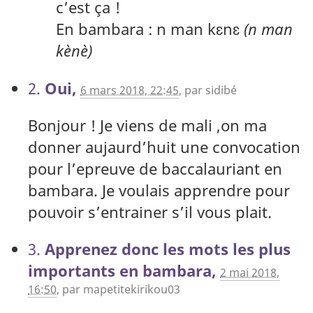
c’est ça !
En bambara : n man kɛnɛ
(n man
kènè)
2.
Oui,
6 mars 2018, 22:45
,
par
sidibé
Bonjour ! Je viens de mali ,on ma
donner aujaurd’huit une convocation
pour l’epreuve de baccalauriant en
bambara. Je voulais apprendre pour
pouvoir s’entrainer s’il vous plait.
3.
Apprenez donc les mots les plus
importants en bambara,
2 mai 2018,
16:50
,
par
mapetitekirikou03