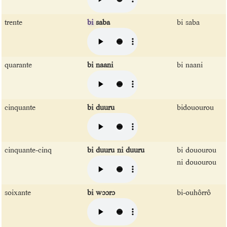
trente
bi
saba
bi saba
quarante
bi naani
bi naani
cinquante
bi duuru
bidouourou
cinquante-cinq
bi duuru ni duuru
bi douourou
ni douourou
soixante
bi wɔɔrɔ
bi-ouhôrrô