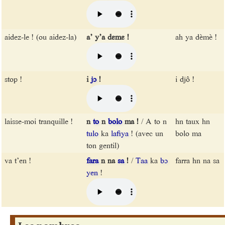
aidez-le ! (ou aidez-la)
a’ y’a dɛmɛ !
ah ya dèmè !
stop !
i
jɔ
!
i djô !
laisse-moi tranquille !
n
to
n
bolo
ma !
/ A to n
hn taux hn
tulo
ka
lafiya
! (avec un
bolo ma
ton gentil)
va t’en !
fara
n na
sa
!
/
Taa
ka
bɔ
farra hn na sa
yen
!