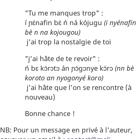
"Tu me manques trop" :
í ɲɛ́nafin bɛ́ ń ná kójugu
(i nyénafin
bè n na kojougou)
j’ai trop la nostalgie de toi
"j’ai hâte de te revoir" :
ń bɛ kɔ́rɔtɔ án ɲɔ́gɔnye kɔ́rɔ
(nn bè
koroto an nyogonyé koro)
j’ai hâte que l’on se rencontre (à
nouveau)
Bonne chance !
NB: Pour un message en privé à l'auteur,