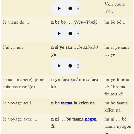
Voir
cours
n°4 :
Je viens de ...
n bɛ
bɔ
…
(New-York)
hn bè bô ...
J’ai … ans
n si ye san …
bi saba:30
hn si yé sans
ye
… yé
Je suis marié(e), je ne
n ye
furu
kɛ
/ n ma furu
hn yé fourou
suis pas marié(e)
kɛ
kè / hn ma
fourou kè
Je voyage seul
n bɛ
taama
la kelen na
hn bè taama
kélèn na
Je voyage avec ...
n ni … bɛ taama
ɲɔgɔn
hn ni … bè
fɛ
taama nyogon
fè