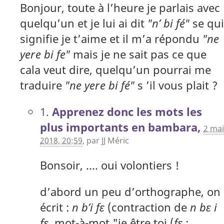
Bonjour, toute à l’heure je parlais avec
quelqu’un et je lui ai dit
"n’ bi fé"
se qui
signifie je t’aime et il m’a répondu
"ne
yere bi fe"
mais je ne sait pas ce que
cala veut dire, quelqu’un pourrai me
traduire
"ne yere bi fé"
s ’il vous plait ?
1.
Apprenez donc les mots les
plus importants en bambara,
2 mai
2018, 20:59
,
par
JJ Méric
Bonsoir, .... oui volontiers !
d’abord un peu d’orthographe, on
écrit :
n b’i fɛ
(contraction de
n bɛ i
fɛ
, mot-à-mot "je être toi (
fɛ
: