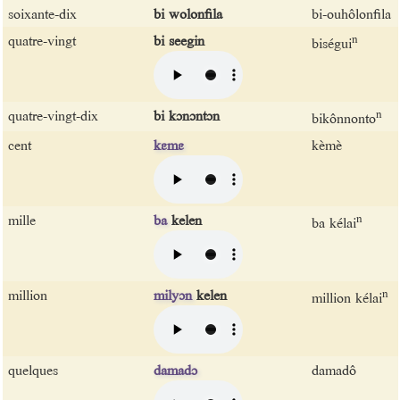
soixante-dix
bi wolonfila
bi-ouhôlonfila
quatre-vingt
bi seegin
n
biségui
quatre-vingt-dix
bi kɔnɔntɔn
n
bikônnonto
cent
kɛmɛ
kèmè
mille
ba
kelen
n
ba kélai
million
milyɔn
kelen
n
million kélai
quelques
damadɔ
damadô