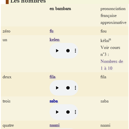
Les nombres
en bambara
prononciation
française
approximative
zéro
fu
fou
un
kelen
n
kélai
Voir cours
n°3 :
Nombres de
1 à 10
deux
fila
fila
trois
saba
saba
quatre
naani
naani