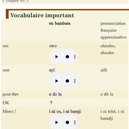
Vocabulaire important
en bambara
prononciation
française
approximative
oui
ɔwɔ
ohouho,
ahouho
non
ayi
ailli
peut-être
a dɔ la
a dô la
OK
?
Merci !
i ni
ce
, i ni
baraji
i ni tché, i ni
baradji