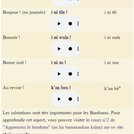
Bonjour ! (en journée)
i ni
tile
!
i ni tlé
Bonsoir !
i ni
wula
!
i ni oula
Bonne nuit !
i ni
su
!
i ni sou
Au revoir !
k’
an
bɛn
!
n
k’an bè
Les salutations sont très importantes pour les Bambaras. Pour
approfondir cet aspect, vous pouvez visiter
le cours n°2 de
"Apprenons le bambara" (an ka bamanankan kalan) sur ce site
(*cliquer ici*)