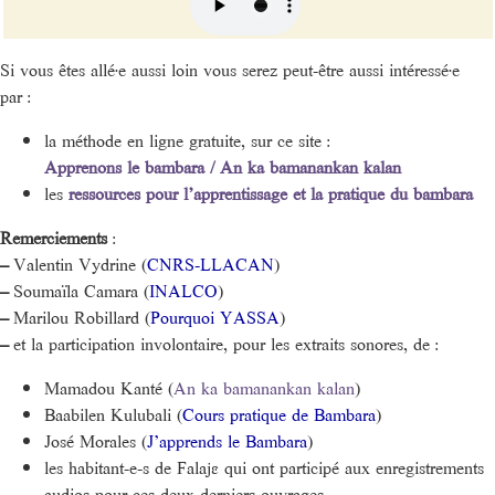
Si vous êtes allé·e aussi loin vous serez peut-être aussi intéressé·e
par :
la méthode en ligne gratuite, sur ce site :
Apprenons le bambara / An ka bamanankan kalan
les
ressources pour l’apprentissage et la pratique du bambara
Remerciements
:
–
Valentin Vydrine (
CNRS-LLACAN
)
–
Soumaïla Camara (
INALCO
)
–
Marilou Robillard (
Pourquoi YASSA
)
–
et la participation involontaire, pour les extraits sonores, de :
Mamadou Kanté (
An ka bamanankan kalan
)
Baabilen Kulubali (
Cours pratique de Bambara
)
José Morales (
J’apprends le Bambara
)
les habitant-e-s de Falajɛ qui ont participé aux enregistrements
audios pour ces deux derniers ouvrages