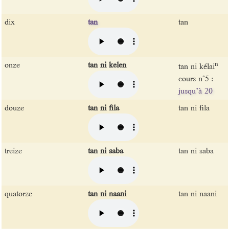
dix
tan
tan
onze
tan ni kelen
n
tan ni kélai
cours n°5 :
jusqu’à 20
douze
tan ni fila
tan ni fila
treize
tan ni saba
tan ni saba
quatorze
tan ni naani
tan ni naani