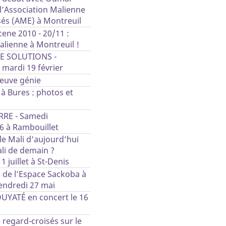
 l’Association Malienne
sés (AME) à Montreuil
ene 2010 - 20/11 :
alienne à Montreuil !
E SOLUTIONS -
 mardi 19 février
fleuve génie
à Bures : photos et
RE - Samedi
6 à Rambouillet
le Mali d’aujourd’hui
li de demain ?
 juillet à St-Denis
 de l’Espace Sackoba à
ndredi 27 mai
YATÉ en concert le 16
regard-croisés sur le