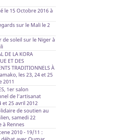
é le 15 Octobre 2016 à
gards sur le Mali le 2
 de soleil sur le Niger à
li
AL DE LA KORA
E ET DES
NTS TRADITIONNELS À
mako, les 23, 24 et 25
e 2011
S, 1er salon
nel de l’artisanat
 et 25 avril 2012
idaire de soutien au
lien, samedi 22
 à Rennes
ene 2010 - 19/11 :
n débat avec Oumar