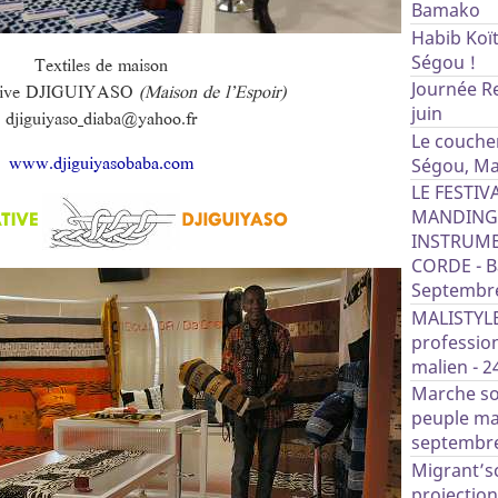
Bamako
Habib Koït
Ségou !
Textiles de maison
Journée Re
tive DJIGUIYASO
(Maison de l’Espoir)
juin
djiguiyaso_diaba@yahoo.fr
Le coucher
www.djiguiyasobaba.com
Ségou, Ma
LE FESTIV
MANDINGU
INSTRUME
CORDE - Ba
Septembr
MALISTYLE
profession
malien - 24
Marche sol
peuple ma
septembre
Migrant’sc
projectio