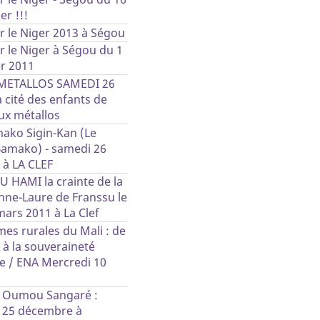
er !!!
ur le Niger 2013 à Ségou
ur le Niger à Ségou du 1
er 2011
 METALLOS SAMEDI 26
a cité des enfants de
x métallos
mako Sigin-Kan (Le
Bamako) - samedi 26
à LA CLEF
OU HAMI la crainte de la
Anne-Laure de Franssu le
ars 2011 à La Clef
es rurales du Mali : de
é à la souveraineté
e / ENA Mercredi 10
 Oumou Sangaré :
e 25 décembre à