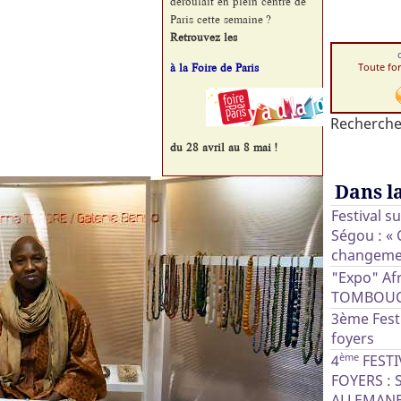
déroulait en plein centre de
Paris cette semaine ?
Retrouvez les
à la Foire de Paris
Toute fo
Recherche
du 28 avril au 8 mai !
Dans l
Festival s
Ségou : « 
changeme
"Expo" Afr
TOMBOU
3ème Fest
foyers
ème
4
FESTI
FOYERS : 
ALLEMANE