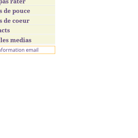
pas rater
s de pouce
s de coeur
acts
les medias
information email