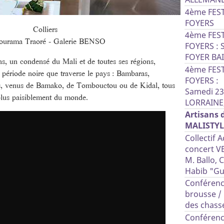
4ème FES
FOYERS
Colliers
4ème FES
ourama Traoré - Galerie BENSO
FOYERS : 
FOYER BAI
ns, un condensé du Mali et de toutes ses régions,
4ème FES
période noire que traverse le pays : Bambaras,
FOYERS :
s, venus de Bamako, de Tombouctou ou de Kidal, tous
Samedi 23
plus paisiblement du monde.
LORRAINE,
Artisans 
MALISTYL
Collectif 
concert VE
M. Ballo, 
Habib "Gu
Conférence
brousse / 
des chass
Conférence