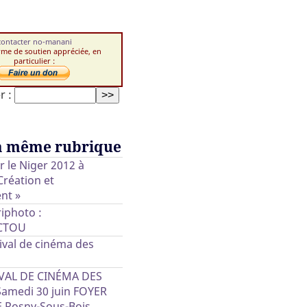
contacter no-manani
rme de soutien appréciée, en
particulier :
r :
a même rubrique
ur le Niger 2012 à
Création et
nt »
iphoto :
CTOU
ival de cinéma des
VAL DE CINÉMA DES
Samedi 30 juin FOYER
 Rosny-Sous-Bois