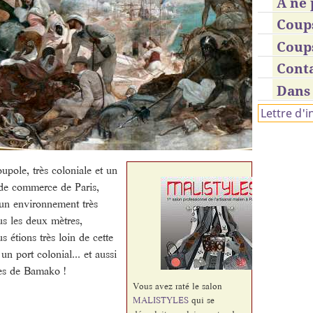
À ne 
Coup
Coup
Cont
Dans 
Lettre d'
oupole, très coloniale et un
 de commerce de Paris,
 un environnement très
ous les deux mètres,
us étions très loin de cette
n port colonial... et aussi
ses de Bamako !
Vous avez raté le salon
MALISTYLES
qui se