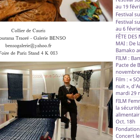
au 19 févri
Festival s
Festival s
au 6 févri
Collier de Cauris
FÊTE DES
ourama Traoré - Galerie BENSO
MAI : De l
bensogalerie@yahoo.fr
Bamako au
Foire de Paris Stand 4 K 083
FILM : Ba
Pacte de 
novembre 
Film : « S
nuit », d’
mardi 29 m
FILM Femm
la sécurit
alimentair
Oct. 18h
Fondation
Concert l