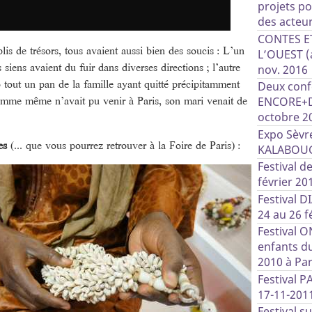
projets po
des acteurs
CONTES E
s de trésors, tous avaient aussi bien des soucis : L’un
L’OUEST (a
es siens avaient du fuir dans diverses directions ; l’autre
nov. 2016
 tout un pan de la famille ayant quitté précipitamment
Deux conf
femme même n’avait pu venir à Paris, son mari venait de
ENCORE+D’
octobre 2
Expo Sèvre
es
(... que vous pourrez retrouver à la Foire de Paris) :
KALABOU
Festival d
février 20
Festival 
24 au 26 f
Festival O
enfants d
2010 à Par
Festival P
17-11-201
Festival s