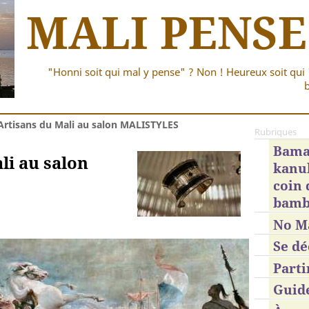
MALI PENSE
"Honni soit qui mal y pense" ? Non ! Heureux soit qui 
b
Artisans du Mali au salon MALISTYLES
Rubriques
Bama
li au salon
kanub
coin
bamb
No M
Se dé
Parti
Guid