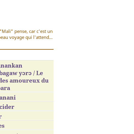
"Mali" pense, car c'est un
eau voyage qui l'attend...
nankan
agaw yɔrɔ / Le
 des amoureux du
ara
anani
cider
r
es