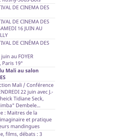
TIVAL DE CINEMA DES
TIVAL DE CINEMA DES
SAMEDI 16 JUIN AU
LLY
TIVAL DE CINÉMA DES
 juin au FOYER
 Paris 19°
du Mali au salon
ES
Action Mali / Conférence
NDREDI 22 juin avec J.-
Cheick Tidiane Seck,
imba" Dembele...
 : Maitres de la
imaginaire et pratique
eurs mandingues
, films, débats : 3