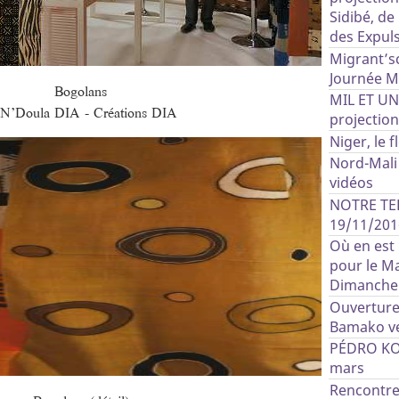
Sidibé, de
des Expul
Migrant’sc
Journée M
Bogolans
MIL ET UN
N’Doula DIA - Créations DIA
projection
Niger, le 
Nord-Mali 
vidéos
NOTRE TER
19/11/201
Où en est 
pour le Ma
Dimanche 1
Ouverture
Bamako ve
PÉDRO KOU
mars
Rencontre 