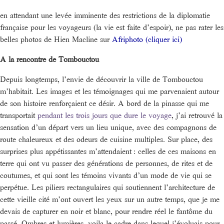
en attendant une levée imminente des restrictions de la diplomatie
française pour les voyageurs (la vie est faite d’espoir), ne pas rater les
belles photos de Hien Macline sur
Afriphoto (cliquer ici)
A la rencontre de Tombouctou
Depuis longtemps, l’envie de découvrir la ville de Tombouctou
m’habitait. Les images et les témoignages qui me parvenaient autour
de son histoire renforçaient ce désir. A bord de la pinasse qui me
transportait
pendant les trois jours que dure le voyage
, j’ai retrouvé la
sensation d’un départ vers un lieu unique, avec des compagnons de
route chaleureux et des odeurs de cuisine multiples. Sur place, des
surprises plus appétissantes m’attendaient : celles de ces maisons en
terre qui ont vu passer des générations de personnes, de rites et de
coutumes, et qui sont les témoins vivants d’un mode de vie qui se
perpétue. Les piliers rectangulaires qui soutiennent l’architecture de
cette vieille cité m’ont ouvert les yeux sur un autre temps, que je me
devais de capturer en noir et blanc, pour rendre réel le fantôme du
passé. Ombres et lumières, voila le cadre dans lequel j’évoluais pour