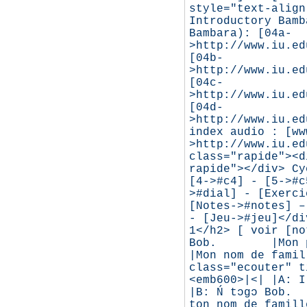
style="text-align
Introductory Bamb
Bambara): [04a-
>http://www.iu.ed
[04b-
>http://www.iu.ed
[04c-
>http://www.iu.ed
[04d-
>http://www.iu.ed
index audio : [ww
>http://www.iu.ed
class="rapide"><d
rapide"></div> Cy
[4->#c4] - [5->#c
>#dial] - [Exerci
[Notes->#notes] –
- [Jeu->#jeu]</di
1</h2> [ voir [no
Bob. |Mon pré
|Mon nom de famil
class="ecouter" t
<emb600>|<| |A
|B: Ń tɔgɔ B
ton nom de fami