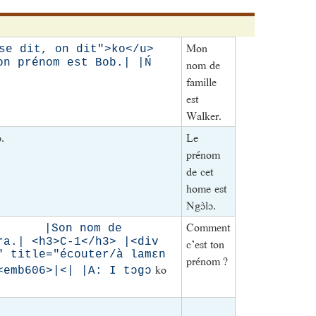
Mon
se dit, on dit">ko</u>
énom est Bob.| |Ń
nom de
famille
est
Walker.
.
Le
prénom
de cet
home est
Ngɔ̀lɔ.
Comment
. |Son nom de
ra.| <h3>C-1</h3> |<div
c’est ton
" title="écouter/à lamɛn
prénom ?
ko
<emb606>|<| |A: I tɔgɔ