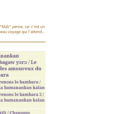
"Mali" pense, car c'est un
eau voyage qui l'attend...
nankan
agaw yɔrɔ / Le
 des amoureux du
ara
renons le bambara /
ka bamanankan kalan
enons le bambara 2 /
ka bamanankan kalan
ili / Chansons