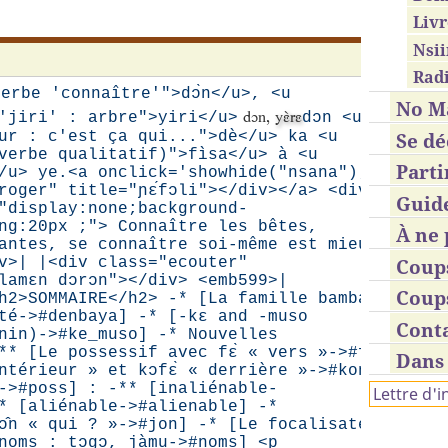
Livr
Nsii
Radi
Mon
erbe 'connaître'">dɔ̀n</u>, <u
No M
dɔn,
yɛ̀rɛ
préno
'jiri' : arbre">yiri</u>
dɔn <u
ur : c'est ça qui...">dè</u> ka <u
est Bob
Se dé
verbe qualitatif)">fìsa</u> à <u
Parti
/u> ye.<a onclick='showhide("nsana");'>
roger" title="ɲɛ́fɔli"></div></a> <div
Guid
"display:none;background-
ng:20px ;"> Connaître les bêtes,
À ne 
antes, se connaître soi-même est mieux
v>| |<div class="ecouter"
Coup
 lamɛn dɔrɔn"></div> <emb599>|
Coup
h2>SOMMAIRE</h2> -* [La famille bambara
té->#denbaya] -* [-kɛ and -muso
Cont
nin)->#ke_muso] -* Nouvelles
** [Le possessif avec fɛ̀ « vers »->#fe]
Dans 
ntérieur » et kɔfɛ̀ « derrière »->#kono]
->#poss] : -** [inaliénable-
Lettre d'
* [aliénable->#alienable] -*
ɔ̂n « qui ? »->#jon] -* [Le focalisateur
 noms : tɔgɔ, jàmu->#noms] <p