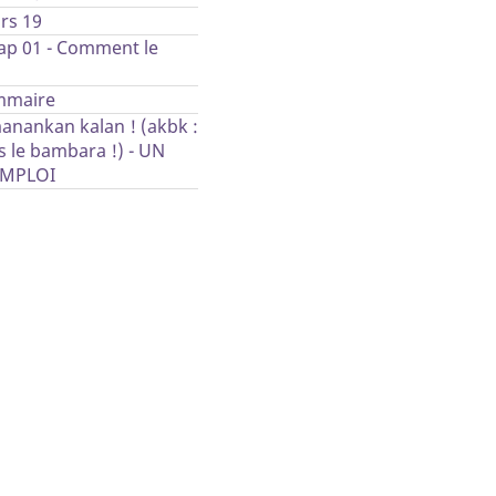
rs 19
nt
ap 01 - Comment le
on
e
mmaire
 ?
anankan kalan ! (akbk :
 le bambara !) - UN
EMPLOI