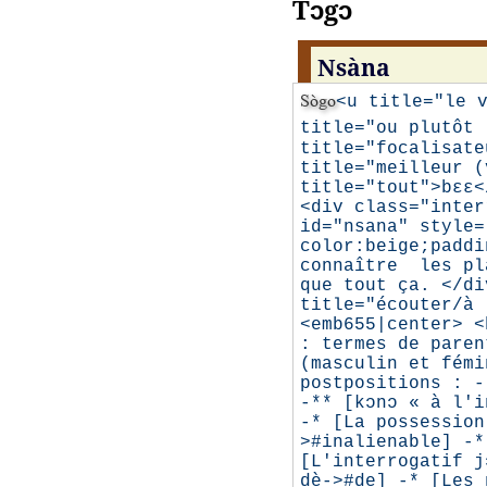
Tɔgɔ
Nsàna
Sògo
<u title="le v
title="ou plutôt 
title="focalisate
title="meilleur (
title="tout">bɛɛ<
<div class="inter
id="nsana" style=
color:beige;paddi
connaître les pl
que tout ça. </di
title="écouter/à
<emb655|center> <
: termes de paren
(masculin et fémi
postpositions : -
-** [kɔnɔ « à l'i
-* [La possession
>#inalienable] -*
[L'interrogatif j
dè->#de] -* [Les