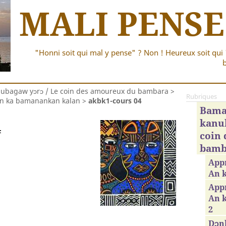
MALI PENSE
"Honni soit qui mal y pense" ? Non ! Heureux soit qui 
b
bagaw yɔrɔ / Le coin des amoureux du bambara
>
Rubriques
An ka bamanankan kalan
>
akbk1-cours 04
Bama
kanub
4
coin
bamb
App
An 
Appr
An 
2
Dɔnk