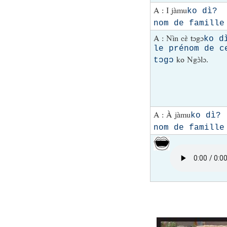
A : I jàmu
ko dì
nom de famille 
A : Nìn cɛ̀ tɔgɔ
ko 
le prénom de ce
ko Ngɔ̀lɔ.
tɔgɔ
A : À jàmu
ko di
nom de famille 