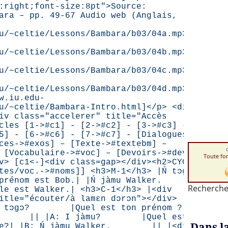
:right;font-size:8pt">Source:
ara – pp. 49-67 Audio web (Anglais,
u/~celtie/Lessons/Bambara/b03/04a.mp3],
u/~celtie/Lessons/Bambara/b03/04b.mp3],
u/~celtie/Lessons/Bambara/b03/04c.mp3],
u/~celtie/Lessons/Bambara/b03/04d.mp3]
w.iu.edu-
u/~celtie/Bambara-Intro.html]</p> <div
iv class="accelerer" title="Accès
cles [1->#c1] - [2->#c2] - [3->#c3] -
5] - [6->#c6] - [7->#c7] - [Dialogues-
ces->#exos] – [Texte->#textebm] –
 [Vocabulaire->#voc] – [Devoirs->#dev]
Toute fo
v> [c1<-]<div class=gap></div><h2>CYCLE
tes/voc.->#noms]] <h3>M-1</h3> |Ń tɔgɔ
nom est Bob.| |Ń jàmu Walker.
Recherche
le est Walker.| <h3>C-1</h3> |<div
itle="écouter/à lamɛn dɔrɔn"></div>
: I tɔgɔ? |Quel est ton prénom ? |
ob. || |A: I jàmu? |Quel est
Dans l
lle?| |B: Ń jàmu Walker. || |<div