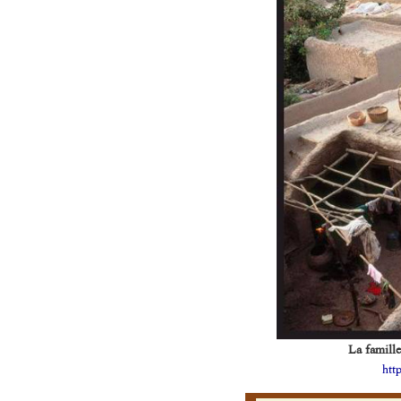
La famill
htt