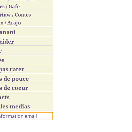
es / Gafe
rinw / Contes
o / Arajo
anani
m
.
cider
r
es
pas rater
s de pouce
s de coeur
acts
les medias
information email