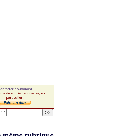
contacter no-manani
rme de soutien appréciée, en
particulier :
r :
a même rubrique