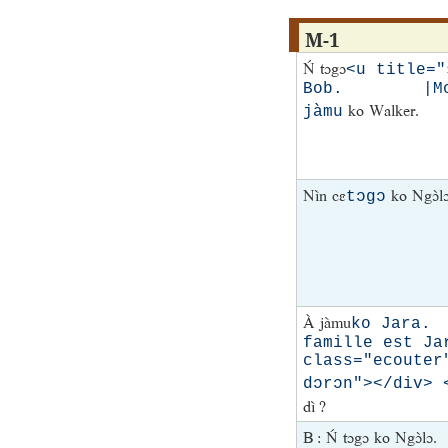
M-1
Ń tɔgɔ
<u title="
Bob. |Mon pr
ko Walker.
jàmu
Nìn cɛ
ko Ngɔ̀lɔ
tɔgɔ
À jàmu
ko Jara
famille est Ja
class="ecouter
dɔrɔn"></div> 
dì ?
B : Ń tɔgɔ ko Ngɔ̀lɔ.