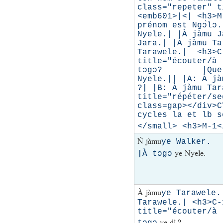
class="repeter" t
<emb601>|<| <h3
prénom est Ngɔ̀
Nyele.| |À jà
Jara.| |À jàm
Tarawele.| <h3>C
title="écouter/à
tɔgɔ? |Quel est
Nyele.|| |A: À
?| |B: À jàmu T
title="répéter/se
class=gap></div>C
cycles la et lb s
</small> <h3>M-1<
Ń jàmu
ye Walker.
ye Nyele.
|À tɔgɔ
À jàmu
ye Tarawel
Tarawele.| <h3>C-
title="écouter/à
ye dì ?
tɔgɔ