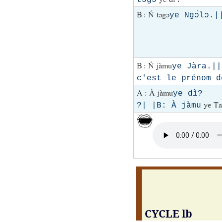
B : Ń tɔgɔ
ye Ngɔ̀lɔ.|
B : Ń jàmu
ye Jàra.||
c'est le prénom d
A : À jàmu
ye dì? 
ye Ta
?| |B: À jàmu
CYCLE lb