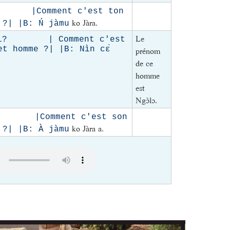
? |Comment c'est ton
ko Jàra.
?| |B: Ń jàmu
Le
dì? | Comment c'est
t homme ?| |B: Nìn cɛ̀
prénom
de ce
homme
est
Ngɔ̀lɔ.
̀? |Comment c'est son
ko Jàra a.
?| |B: À jàmu