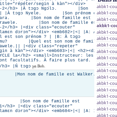
itle="répéter/segin à kàn"></div>
akbk1-cou
>M-2</h3> |À tɔgɔ Ngɔ̀lɔ. |Son
akbk1-cou
lɔ.| |À tɔgɔ Nyele. |Son prénom est
mu Jara. |Son nom de famille est
akbk1-cou
u Tarawele. |Son nom de famille est
akbk1-cou
-2</h3> |<div class="ecouter"
akbk1-cou
 lamɛn dɔrɔn"></div> <emb602>|<| |A: À
 son prénom ? | |B: À tɔgɔ
akbk1-cou
 jàmu? |Quel est son nom de famille
akbk1-cou
arawele.|| |<div class="repeter"
akbk1-cou
gin à kàn"></div> <emb603>|<| <h2><div
YCLE la</h2> <small>Instructeur: les
akbk1-cou
ont facultatifs. À faire plus tard.
akbk1-cou
ye
Bob.
/h3> |Ń tɔgɔ
akbk1-cou
Son
 |Mon nom de famille est Walker.|
akbk1-cou
préno
akbk1-cou
est
akbk1-cou
Nyele.
akbk1-cou
Comme
e. |Son nom de famille est
akbk1-cou
1</h3> |<div class="ecouter"
c’est t
akbk1-cou
 lamɛn dɔrɔn"></div> <emb604>|<| |A: I
prénom
akbk1-cou