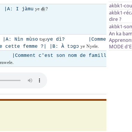
akbk1-cou
ye
dì
?
Comme
| |A: I jàmu
akbk1-réc
c’est t
dire ?
nom d
akbk1-so
famille
An ka bam
tɔgɔ
 |A: Nìn mùso
ye dì? |Comment
Apprenons
ye Nyele.
MODE d’
e cette femme ?| |B: À tɔgɔ
|Comment c'est son nom de famille
rawele.