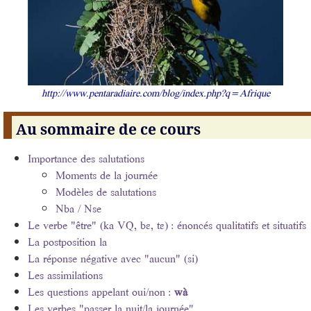
http://www.pentaradiaire.com/blog/index.php?q=Afrique
Au sommaire de ce cours
Importance des salutations
Moments de la journée
Modèles de salutations
Nba / Nse
Le verbe "être" (ka VQ, bɛ, tɛ) : énoncés qualitatifs et situatifs
La postposition la
La réponse négative avec "aucun" (si)
Les assimilations
Les questions appelant oui/non :
wà
Les verbes "passer la nuit/la journée"