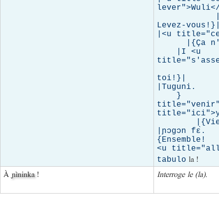
lever">Wuli</
            |
Levez-vous!}|
|<u title="ce
      |{Ça n'
    |I <u 
title="s'asse
            
toi!}|

|Tuguni.     
    }        
title="venir"
title="ici">y
        |{Vie
|ɲɔgɔn fɛ̀.  
{Ensemble!  
<u title="all
la !
tabulo
À
ɲìninka
!
Interroge le (la).