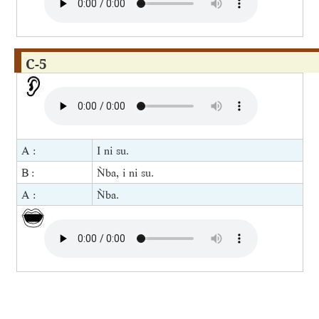
C-5
A :
I ni su.
B :
Ǹba, i ni su.
A :
Ǹba.