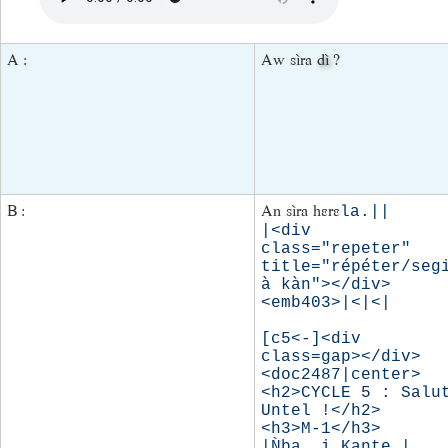
A :
Aw sìra
dì
?
B :
An sìra hɛrɛ
la.||

|<div 
class="repeter" 
title="répéter/segi
à kàn"></div> 
<emb403>|<|<|

[c5<-]<div 
class=gap></div>
<doc2487|center>
<h2>CYCLE 5 : Salut
Untel !</h2>

<h3>M-1</h3>

|Ǹba, i Kante |
