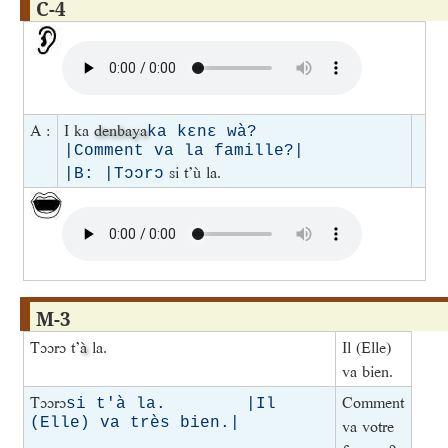
C-4
A :
I ka
denbaya
ka kɛnɛ wà?        
|Comment va la famille?|

si t’ù la.
|B: |Tɔɔrɔ
M-3
Tɔɔrɔ t’
à
la.
Il (Elle)
va bien.
Tɔɔrɔ
Comment
si t'à la.        |Il 
(Elle) va très bien.|

va votre