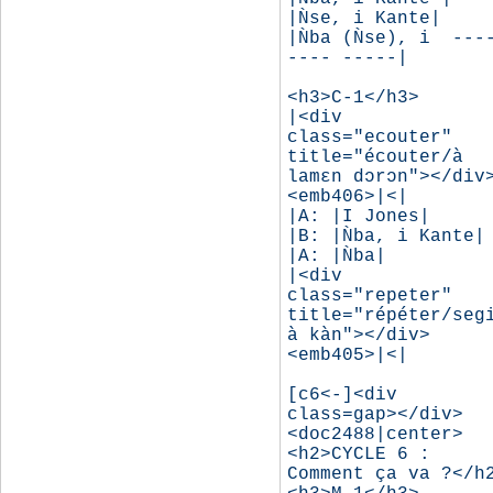
|Ǹse, i Kante|

|Ǹba (Ǹse), i  ----
---- -----|

<h3>C-1</h3>

|<div 
class="ecouter" 
title="écouter/à 
lamɛn dɔrɔn"></div>
<emb406>|<|

|A: |I Jones|

|B: |Ǹba, i Kante|

|A: |Ǹba|

|<div 
class="repeter" 
title="répéter/segi
à kàn"></div> 
<emb405>|<|

[c6<-]<div 
class=gap></div>
<doc2488|center>
<h2>CYCLE 6 : 
Comment ça va ?</h2