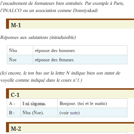
l’encadrement de formateurs bien entraînés. Par exemple à Paris,
l’INALCO ou un association comme Donniyakadi
M-1
Réponses aux salutations (intraduisible)
Ǹba
réponse des hommes
Ǹse
réponse des femmes
(Ici encore, le ton bas sur la lettre N indique bien son statut de
voyelle comme indiqué dans le cours n°1.)
C-1
A :
I
ni
sɔ̀gɔma
.
Bonjour. (toi et le matin)
B :
Ǹba (Ǹse).
(voir
note
)
M-2