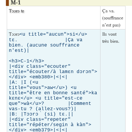
M-1
Tɔɔrɔ
tɛ
Ça va.
(souffrance
n’est pas)
Tɔɔrɔ
Ils vont
<u title="aucun">si</u> 
tɛ.                |Ça va 
très bien.
bien. (aucune souffrance 
n'est)|

<h3>C-1</h3>

|<div class="ecouter" 
title="écouter/à lamɛn dɔrɔn">
</div> <emb380>|<|<|

|A: |I (<u 
title="vous">aw</u>) <u 
title="être en bonne santé">ka 
kɛnɛ</u> <u title="est-ce 
que">wà</u>?        |Comment 
vas-tu ? (allez-vous?)|

|B: |Tɔɔrɔ ̀ (si) tɛ.||

|<div class="repeter" 
title="répéter/segin à kàn">
</div> <emb379>|<|<|
