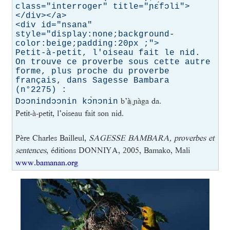
class="interroger" title="ɲɛ́fɔli">
</div></a>

<div id="nsana" 
style="display:none;background-
color:beige;padding:20px ;">

Petit-à-petit, l'oiseau fait le nid.

On trouve ce proverbe sous cette autre 
forme, plus proche du proverbe 
français, dans Sagesse Bambara 
(n°2275) :

b’
à
ɲàga da.
Dɔɔnindɔɔnin kɔ̀nɔnin
Petit-à-petit, l’oiseau fait son nid.
Père Charles Bailleul,
SAGESSE BAMBARA, proverbes et
sentences
, éditions DONNIYA, 2005, Bamako, Mali
www.bamanan.org