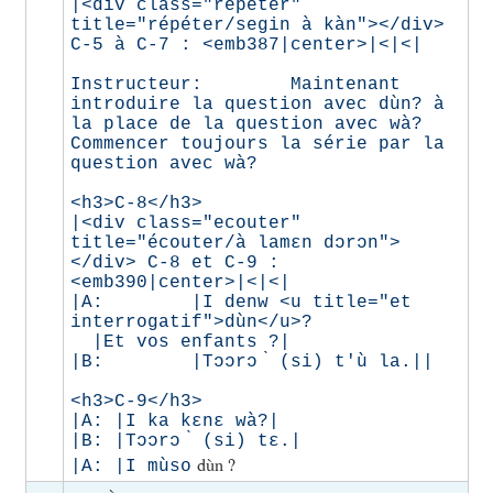
|<div class="repeter" 
title="répéter/segin à kàn"></div> 
C-5 à C-7 : <emb387|center>|<|<|

Instructeur:        Maintenant 
introduire la question avec dùn? à 
la place de la question avec wà?

Commencer toujours la série par la 
question avec wà?

<h3>C-8</h3>

|<div class="ecouter" 
title="écouter/à lamɛn dɔrɔn">
</div> C-8 et C-9 : 
<emb390|center>|<|<|

|A:        |I denw <u title="et 
interrogatif">dùn</u>?              
  |Et vos enfants ?|

|B:        |Tɔɔrɔ ̀ (si) t'ù la.||

<h3>C-9</h3>

|A: |I ka kɛnɛ wà?|

|B: |Tɔɔrɔ ̀ (si) tɛ.|

dùn ?
|A: |I mùso