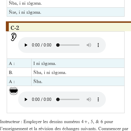
Ǹba, i ni sɔ̀gɔma.
Ǹse, i ni sɔ̀gɔma.
C-2
A :
I ni sɔ̀gɔma.
B.
Ǹba, i ni sɔ̀gɔma.
A :
Ǹba.
Instructeur : Employer les dessins numéros 4+, 5, & 6 pour
l’enseignement et la révision des échanges suivants. Commencer par