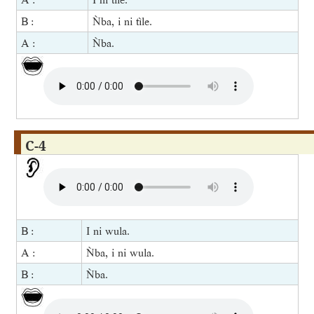
B :
Ǹba, i ni tìle.
A :
Ǹba.
C-4
B :
I ni wula.
A :
Ǹba, i ni wula.
B :
Ǹba.