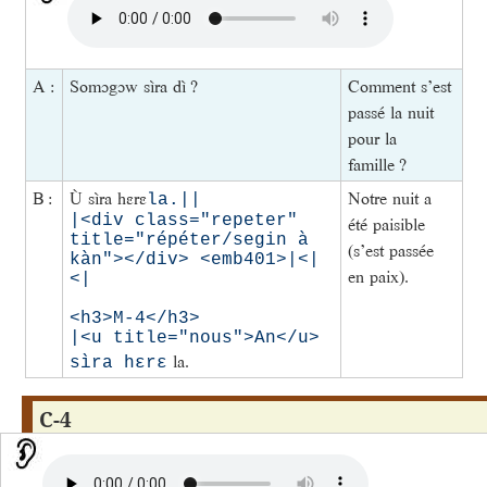
A :
Somɔgɔw sìra dì ?
Comment s’est
passé la nuit
pour la
famille ?
B :
Ù sìra hɛrɛ
Notre nuit a
la.||

|<div class="repeter" 
été paisible
title="répéter/segin à 
(s’est passée
kàn"></div> <emb401>|<|
en paix).
<|

<h3>M-4</h3>        

|<u title="nous">An</u> 
la.
sìra hɛrɛ
C-4