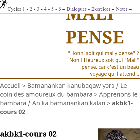
MALI
Cycles
1
-
2
-
3
-
4
-
5
-
6
–
Dialogues
-
Exercices
–
Notes
–
Vocabulaire
–
Devoirs
-
Jouons
PENSE
"Honni soit qui mal y pense" ?
Non ! Heureux soit qui "Mali"
pense, car c'est un beau
voyage qui l'attend...
Accueil
>
Bamanankan kanubagaw yɔrɔ / Le
coin des amoureux du bambara
>
Apprenons le
bambara / An ka bamanankan kalan
>
akbk1-
cours 02
akbk1-cours 02