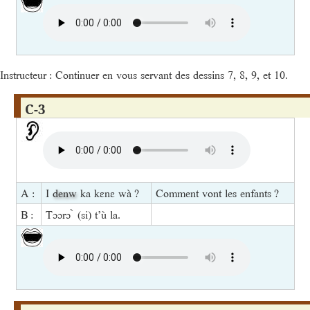
Instructeur : Continuer en vous servant des dessins 7, 8, 9, et 10.
C-3
A :
I
denw
ka kɛnɛ wà ?
Comment vont les enfants ?
B :
Tɔɔrɔ ̀ (si) t’ù la.