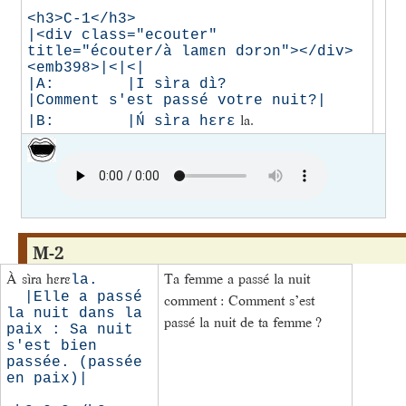
<h3>C-1</h3>

|<div class="ecouter" 
title="écouter/à lamɛn dɔrɔn"></div> 
<emb398>|<|<|

|A:        |I sìra dì?                
|Comment s'est passé votre nuit?|

la.
|B:        |Ń sìra hɛrɛ
M-2
À sìra hɛrɛ
Ta femme a passé la nuit
la.      
  |Elle a passé 
comment : Comment s’est
la nuit dans la 
passé la nuit de ta femme ?
paix : Sa nuit 
s'est bien 
passée. (passée 
en paix)|
