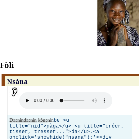
Fòli
Nsàna
Dɔɔnindɔɔnin
kɔ̀nɔ
nin
bɛ <u 
title="nid">ɲàga</u> <u title="créer, 
tisser, tresser...">da</u>.<a 
onclick='showhide("nsana");'><div 