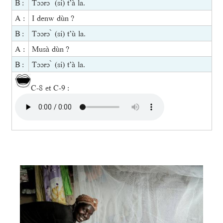
B :
Tɔɔrɔ ̀ (si) t’à la.
A :
I denw dùn ?
B :
Tɔɔrɔ ̀ (si) t’ù la.
A :
Musà dùn ?
B :
Tɔɔrɔ ̀ (si) t’à la.
C-8 et C-9 :