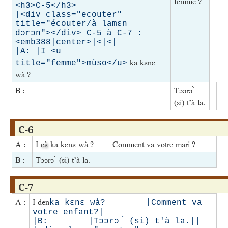
femme ?
<h3>C-5</h3>        

|<div class="ecouter" 
title="écouter/à lamɛn 
dɔrɔn"></div> C-5 à C-7 : 
<emb388|center>|<|<|

|A: |I <u 
ka kɛnɛ
title="femme">mùso</u>
wà ?
B :
Tɔɔrɔ ̀
(si) t’à la.
C-6
A :
I
cɛ̀
ka kɛnɛ wà ?
Comment va votre mari ?
B :
Tɔɔrɔ ̀ (si) t’à la.
C-7
A :
I den
ka kɛnɛ wà?        |Comment va 
votre enfant?|

|B:        |Tɔɔrɔ ̀ (si) t'à la.||
