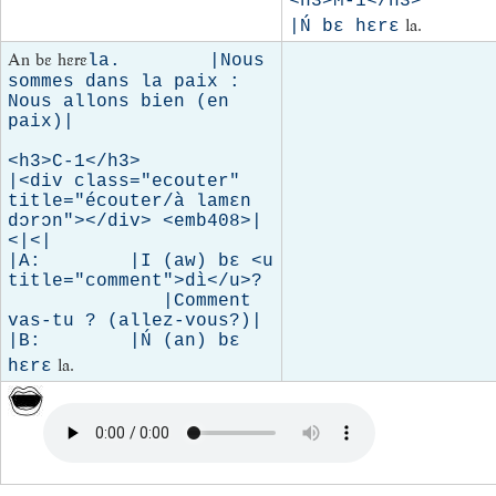
<h3>M-1</h3>

la.
|Ń bɛ hɛrɛ
An bɛ hɛrɛ
la.        |Nous 
sommes dans la paix : 
Nous allons bien (en 
paix)|

<h3>C-1</h3>

|<div class="ecouter" 
title="écouter/à lamɛn 
dɔrɔn"></div> <emb408>|
<|<|

|A:        |I (aw) bɛ <u 
title="comment">dì</u>?  
              |Comment 
vas-tu ? (allez-vous?)|

|B:        |Ń (an) bɛ 
la.
hɛrɛ