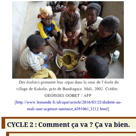
Des écoliers prennent leur repas dans la cour de l’école du
village de Kokolo, près de Bandiagara. Mali, 2002. Crédits :
GEORGES GOBET / AFP
[
http://www.lemonde.fr/afrique/article/2016/03/28/diabete-au-
mali-une-urgence-sanitaire_4891061_3212.html
]
CYCLE 2 : Comment ça va ? Ça va bien.