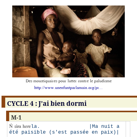
Des moustiquaires pour lutter contre le paludisme
http://www.unenfantparlamain.org/pr...
CYCLE 4 : J’ai bien dormi
M-1
Ń sìra hɛrɛ
la.                |Ma nuit a 
été paisible (s'est passée en paix)|
