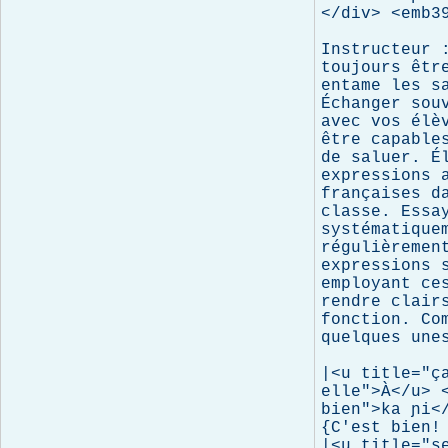
</div> <emb39
Instructeur :
toujours être
entame les sa
Échanger souv
avec vos élèv
être capables
de saluer. Él
expressions a
françaises da
classe. Essay
systématiquem
régulièrement
expressions s
employant ces
rendre clairs
fonction. Com
quelques unes
|<u title="ça
elle">À</u> 
bien">ka ɲi<
{C'est bien! 
|<u title="se