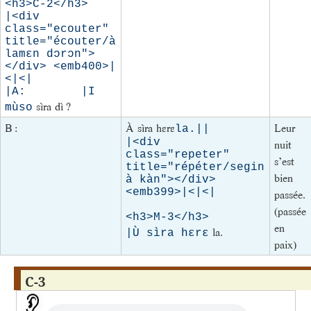
<h3>C-2</h3>

|<div 
class="ecouter" 
title="écouter/à 
lamɛn dɔrɔn">
</div> <emb400>|
<|<|

|A:        |I 
sìra dì ?
mùso
B :
À sìra hɛrɛ
Leur
la.||

|<div 
nuit
class="repeter" 
s’est
title="répéter/segin 
bien
à kàn"></div> 
<emb399>|<|<|

passée.
(passée
<h3>M-3</h3>

en
la.
|Ù sìra hɛrɛ
paix)
C-3