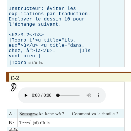
Instructeur: éviter les 
explications par traduction. 
Employer le dessin 10 pour 
l'échange suivant.

<h3>M-2</h3>

|Tɔɔrɔ t'<u title="ils, 
eux">ù</u> <u title="dans, 
chez, à">la</u>.        |Ils 
vont bien.|

si t’ù la.
|Tɔɔrɔ
C-2
A :
Somɔgɔw
ka kɛnɛ wà ?
Comment va la famille ?
B :
Tɔɔrɔ ̀ (si) t’ù la.