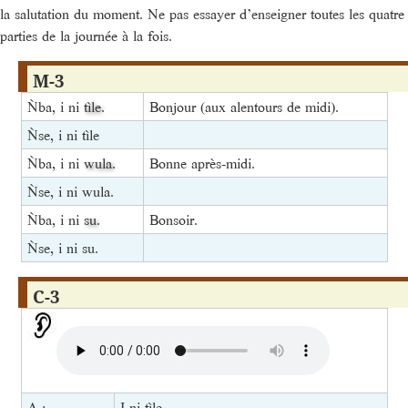
la salutation du moment. Ne pas essayer d’enseigner toutes les quatre
parties de la journée à la fois.
M-3
Ǹba, i ni
tìle
.
Bonjour (aux alentours de midi).
Ǹse, i ni tìle
Ǹba, i ni
wula
.
Bonne après-midi.
Ǹse, i ni wula.
Ǹba, i ni
su
.
Bonsoir.
Ǹse, i ni su.
C-3
A :
I ni tìle.