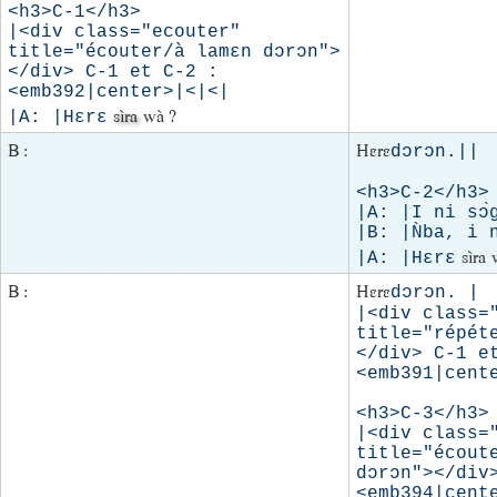
<h3>C-1</h3>

|<div class="ecouter" 
title="écouter/à lamɛn dɔrɔn">
</div> C-1 et C-2 : 
<emb392|center>|<|<|

sìra
wà ?
|A: |Hɛrɛ
B :
Hɛrɛ
dɔrɔn.||

<h3>C-2</h3> 
|A: |I ni sɔ̀g
|B: |Ǹba, i n
sìra 
|A: |Hɛrɛ
B :
Hɛrɛ
dɔrɔn. |

|<div class="
title="répéte
</div> C-1 et
<emb391|cente
<h3>C-3</h3>

|<div class="
title="écoute
dɔrɔn"></div>
<emb394|cente