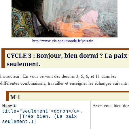
http://www.visiondumonde.fr/parrain...
CYCLE 3 : Bonjour, bien dormi ? La paix
seulement.
Instructeur : En vous servant des dessins 3, 5, 6, et 11 dans les
différentes combinaisons, travailler et enseigner les échanges suivants.
M-1
Hɛrɛ
Avez-vous bien dor
<u 
title="seulement">dɔrɔn</u>.  
      |Très bien. (La paix 
seulement.)|
