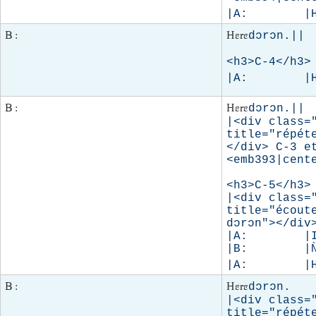
|A:        |
B :
Hɛrɛ
dɔrɔn.||

<h3>C-4</h3>

|A:        |
B :
Hɛrɛ
dɔrɔn.||

|<div class="
title="répéte
</div> C-3 et
<emb393|cente
<h3>C-5</h3>

|<div class="
title="écoute
dɔrɔn"></div>
|A:        |I
|B:        |N
|A:        |
B :
Hɛrɛ
dɔrɔn.    
|<div class="
title="répéte