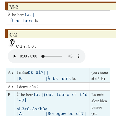
M-2
À bɛ hɛrɛ
la.|

la.
|Ù bɛ hɛrɛ
C-2
C-2 et C-3 :
A :
I mùso
(ou : tɔɔrɔ
bɛ dì?||

la.
si t’à la)
|B:        |À bɛ hɛrɛ
A :
I denw dùn ?
B :
Ù bɛ hɛrɛ
La nuit
la.|(ou: tɔɔrɔ si t'ù 
la)|

s’est bien
passée
<h3>C-3</h3>

(en
|A:        |Somɔgɔw bɛ dì?|
