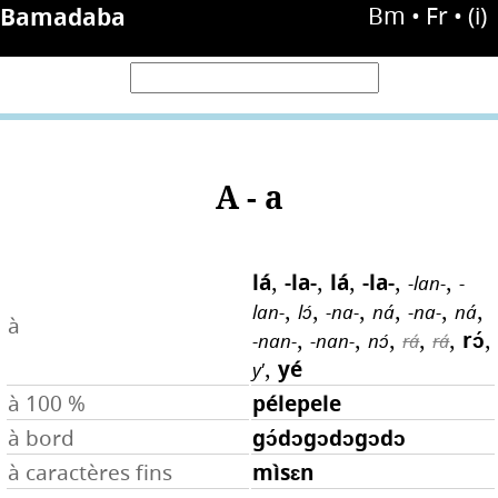
Bamadaba
Bm
• Fr •
(i)
A - a
lá
,
-la-
,
lá
,
-la-
,
,
-lan-
-
,
,
,
,
,
,
lan-
lɔ́
-na-
ná
-na-
ná
à
,
,
,
,
,
rɔ́
,
-nan-
-nan-
nɔ́
rá
rá
,
yé
y'
pélepele
à 100 %
gɔ́dɔgɔdɔgɔdɔ
à bord
mìsɛn
à caractères fins