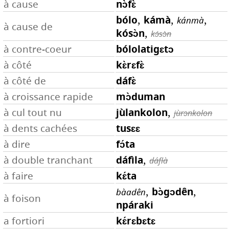
nɔ̀fɛ̀
à cause
bólo
,
kámà
,
,
kánmà
à cause de
kósɔ̀n
,
kɔ́sɔ̀n
bólolatigɛtɔ
à contre-coeur
kɛ̀rɛfɛ̀
à côté
dáfɛ̀
à côté de
mɔ̀duman
à croissance rapide
jùlankolon
,
à cul tout nu
jùrɔnkolon
tusɛɛ
à dents cachées
fɔ́ta
à dire
dáfìla
,
à double tranchant
dáflà
kɛ́ta
à faire
,
bɔ̀gɔdên
,
bàadên
à foison
npáraki
kɛ́rɛbɛtɛ
a fortiori