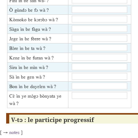
Fìni ìn bɛ sàn wa- ?
Ò gùndɔ bɛ fɔ wà ?
Kòmoko bɛ kɔrɔbɔ wà ?
Sàga ìn bɛ fàga wà ?
Jɛgɛ ìn bɛ fèere wà ?
Bɔ̀rɛ ìn bɛ ta wà ?
Kɛnɛ ìn bɛ furan wà ?
Sira ìn bɛ mìn wà ?
Sà ìn bɛ gɛn wà ?
Bon ìn bɛ dayɛlɛn wà ?
Cɛ̀ ìn ye mɔ̀gɔ bònyata ye
wà ?
V-tɔ : le participe progressif
[ →
notes
]