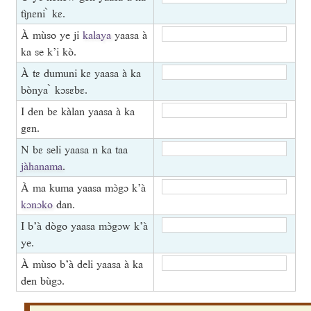
tìɲɛni ̀ kɛ.
À mùso ye ji
kalaya
yaasa à
ka se k’i kò.
À tɛ dumuni kɛ yaasa à ka
bònya ̀ kɔsɛbɛ.
I den bɛ kàlan yaasa à ka
gɛn.
N bɛ seli yaasa n ka taa
jàhanama
.
À ma kuma yaasa mɔ̀gɔ k’à
kɔnɔko
dan.
I b’à dògo yaasa mɔ̀gɔw k’à
ye.
À mùso b’à deli yaasa à ka
den bùgɔ.