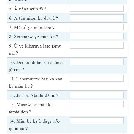
5. À nàna mùn fɔ ?
6. À tùn nisɔn ka di wà ?
7. Mùso ̀ ye mùn sɔ̀rɔ ?
8. Somɔgɔw ye mùn kɛ ?
9. Ù ye kìbaruya lase jɔ̂nw
mà ?
10. Denkundi bɛna kɛ tùma
jùmɛn ?
11. Tɛnɛmusow bɛɛ ka kan
kà mùn bɔ ?
12. Jɔ̂n bɛ Abudu dɛ̀mɛ ?
13. Mùsow bɛ mùn kɛ
tàrata don ?
14. Mùn bɛ kɛ ò dɛ̀gɛ n’ò
ŋɔ̀mi na ?