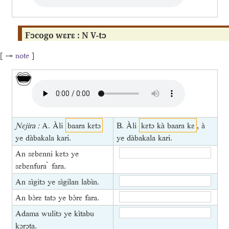
Fɔcogo wɛrɛ : N V-tɔ
[ →
note
]
Ɲɛjira :
A. Àli
baara kɛtɔ
B. Àli
kɛtɔ kà baara kɛ
, à
ye dàbakala kari.
ye dàbakala kari.
An sɛbɛnni kɛtɔ ye
sɛbɛnfura ̀ fara.
An sìgitɔ ye sìgilan labìn.
An bɔ̀rɛ tatɔ ye bɔ̀rɛ fara.
Adama wulitɔ ye kìtabu
kɔrɔta.