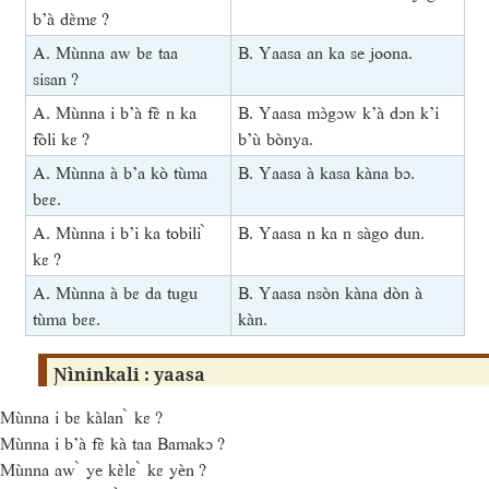
b’à dɛ̀mɛ ?
A. Mùnna aw bɛ taa
B. Yaasa an ka se joona.
sisan ?
A. Mùnna i b’à fɛ̀ n ka
B. Yaasa mɔ̀gɔw k’à dɔn k’i
fòli kɛ ?
b’ù bònya.
A. Mùnna à b’a kò tùma
B. Yaasa à kasa kàna bɔ.
bɛɛ.
A. Mùnna i b’i ka tobili ̀
B. Yaasa n ka n sàgo dun.
kɛ ?
A. Mùnna à bɛ da tugu
B. Yaasa nsòn kàna dòn à
tùma bɛɛ.
kàn.
Ɲìninkali : yaasa
Mùnna i bɛ kàlan ̀ kɛ ?
Mùnna i b’à fɛ̀ kà taa Bamakɔ ?
Mùnna aw ̀ ye kɛ̀lɛ ̀ kɛ yèn ?