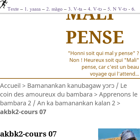
MALI
Texte
–
1. yaasa
–
2. màgo
–
3. V-ta
–
4. V-tɔ
–
5. N V-tɔ
-
6.
NV-tɔ comme COD
-
7. N-tɔ
-
8. yɛ̀rɛ̂
-
9. fiyɛnya ... kàn
-
Bàro
-
Notes
–
Vocabulaire
PENSE
"Honni soit qui mal y pense" ?
Non ! Heureux soit qui "Mali"
pense, car c'est un beau
voyage qui l'attend...
Accueil
>
Bamanankan kanubagaw yɔrɔ / Le
coin des amoureux du bambara
>
Apprenons le
bambara 2 / An ka bamanankan kalan 2
>
akbk2-cours 07
akbk2-cours 07