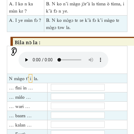
A. I ko n ka
B. N ko n’i màgo jɔ̀r’à la tùma ò tùma, i
mùn kɛ ?
k’à fɔ n ye.
A. I ye mùn fɔ ?
B. N ko mɔ̀gɔ tɛ se k’à fɔ k’i màgo tɛ
mɔ̀gɔ tɔw la.
Bìla nɔ̀ la :
N màgo t’
i
la.
… fìni ìn …
… màlo …
… wari …
… baara …
… kalan …