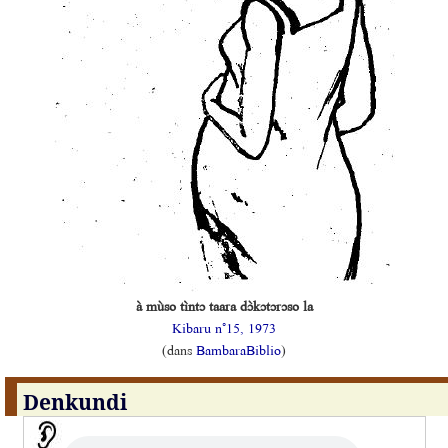
à mùso tìntɔ taara dɔ̀kɔtɔrɔso la
Kibaru n°15, 1973
(dans
BambaraBiblio
)
Denkundi