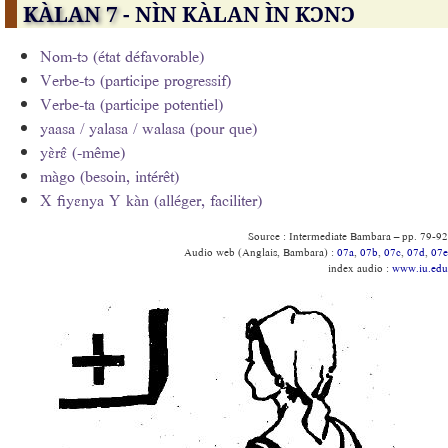
KÀLAN 7
- NÌN KÀLAN ÌN KƆNƆ
Nom-tɔ (état défavorable)
Verbe-tɔ (participe progressif)
Verbe-ta (participe potentiel)
yaasa / yalasa / walasa (pour que)
yɛ̀rɛ̂ (-même)
màgo (besoin, intérêt)
X fiyɛnya Y kàn (alléger, faciliter)
Source : Intermediate Bambara – pp. 79-92
Audio web (Anglais, Bambara) :
07a
,
07b
,
07c
,
07d
,
07e
index audio :
www.iu.edu