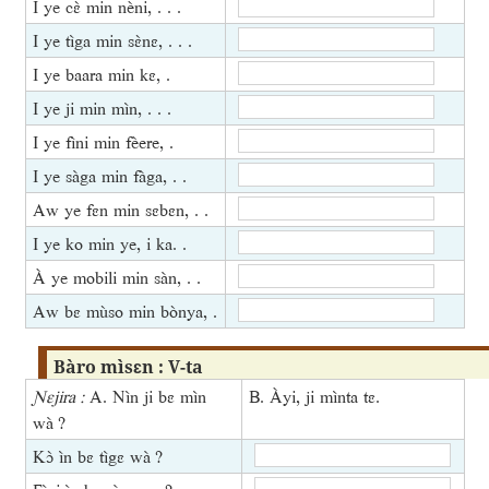
I ye cɛ̀ min nèni, . . .
I ye tìga min sɛ̀nɛ, . . .
I ye baara min kɛ, .
I ye ji min mìn, . . .
I ye fìni min fèere, .
I ye sàga min fàga, . .
Aw ye fɛn min sɛbɛn, . .
I ye ko min ye, i ka. .
À ye mobili min sàn, . .
Aw bɛ mùso min bònya, .
Bàro mìsɛn : V-ta
Ɲɛjira :
A. Nìn ji bɛ mìn
B. Àyi, ji mìnta tɛ.
wà ?
Kɔ̀ ìn bɛ tìgɛ wà ?