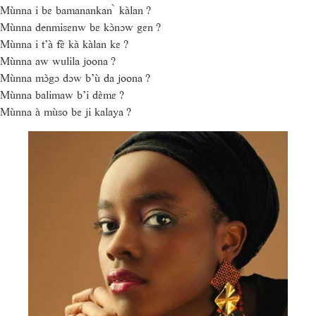
Mùnna i bɛ bamanankan ̀ kàlan ?
Mùnna denmisɛnw bɛ kɔ̀nɔw gɛn ?
Mùnna i t’à fɛ̀ kà kàlan kɛ ?
Mùnna aw wulila joona ?
Mùnna mɔ̀gɔ dɔw b’ù da joona ?
Mùnna balimaw b’i dɛ̀mɛ ?
Mùnna à mùso bɛ ji kalaya ?