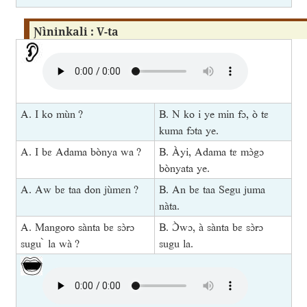
Ɲìninkali : V-ta
A. I ko mùn ?
B. N ko i ye min fɔ, ò tɛ
kuma fɔta ye.
A. I bɛ Adama bònya wa ?
B. Àyi, Adama tɛ mɔ̀gɔ
bònyata ye.
A. Aw bɛ taa don jùmɛn ?
B. An bɛ taa Segu juma
nàta.
A. Mangoro sànta bɛ sɔ̀rɔ
B. Ɔ̀wɔ, à sànta bɛ sɔ̀rɔ
sugu ̀ la wà ?
sugu la.