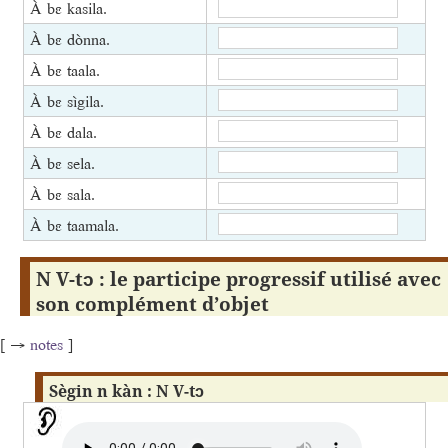
À bɛ kasila.
À bɛ dònna.
À bɛ taala.
À bɛ sìgila.
À bɛ dala.
À bɛ sela.
À bɛ sala.
À bɛ taamala.
N V-tɔ : le participe progressif utilisé avec
son complément d’objet
[ →
notes
]
Sègin n kàn : N V-tɔ