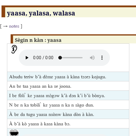
yaasa, yalasa, walasa
[ →
notes
]
Sègin n kàn : yaasa
Abudu teriw b’à dɛ̀mɛ yaasa à kàna tɔɔrɔ kojugu.
An bɛ taa yaasa an ka se joona.
I bɛ fòli ̀ kɛ yaasa mɔ̀gɔw k’à dɔn k’i b’ù bònya.
N bɛ n ka tobili ̀ kɛ yaasa n ka n sàgo dun.
À bɛ da tugu yaasa nsònw kàna dòn à kàn.
À b’à kò yaasa à kasa kàna bɔ.