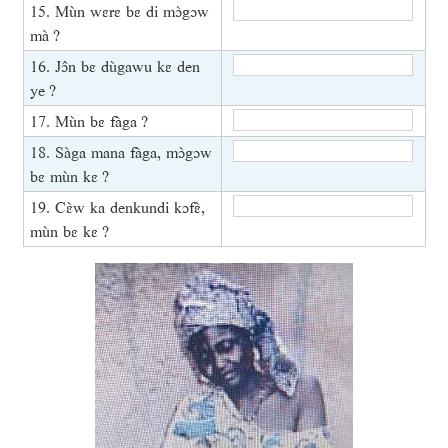
15. Mùn wɛrɛ bɛ di mɔ̀gɔw
mà ?
16. Jɔ̂n bɛ dùgawu kɛ den
ye ?
17. Mùn bɛ fàga ?
18. Sàga mana fàga, mɔ̀gɔw
bɛ mùn kɛ ?
19. Cɛ̀w ka denkundi kɔfɛ̀,
mùn bɛ kɛ ?