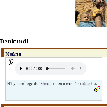
Denkundi
Nsàna
N’i y’i den ̀ tɔgɔ da "
Sɛ̀mɛ
", à mɛn ô mɛn, à nà
sɛ̀mɛ
i la.