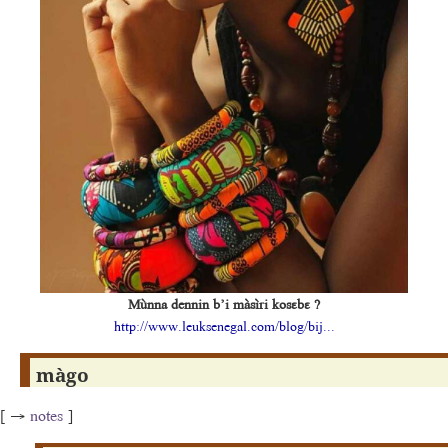
Mùnna dennin b’i màsìri kosɛbɛ ?
http://www.leuksenegal.com/blog/bij...
màgo
[ →
notes
]