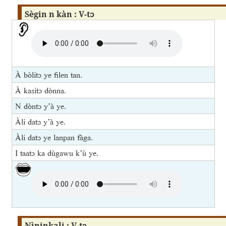
Sègin n kàn : V-tɔ
À bòlitɔ ye filen tan.
À kasitɔ dònna.
N dòntɔ y’à ye.
Àli datɔ y’à ye.
Àli datɔ ye lanpan fàga.
I taatɔ ka dùgawu k’ù ye.
Ɲìninkali : V-tɔ