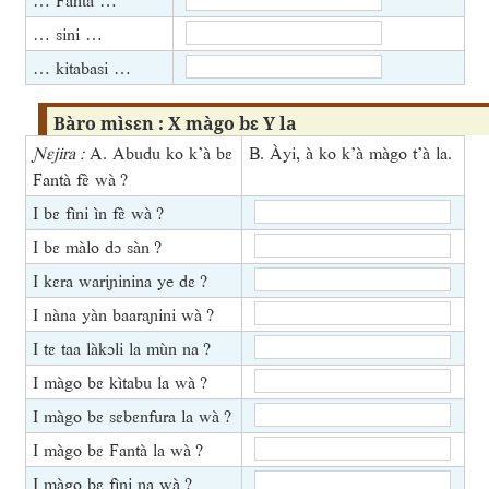
… Fantà …
… sini …
… kitabasi …
Bàro mìsɛn : X màgo bɛ Y la
Ɲɛjira :
A. Abudu ko k’à bɛ
B. Àyi, à ko k’à màgo t’à la.
Fantà fɛ̀ wà ?
I bɛ fìni ìn fɛ̀ wà ?
I bɛ màlo dɔ sàn ?
I kɛra wariɲinina ye dɛ ?
I nàna yàn baaraɲini wà ?
I tɛ taa làkɔli la mùn na ?
I màgo bɛ kìtabu la wà ?
I màgo bɛ sɛbɛnfura la wà ?
I màgo bɛ Fantà la wà ?
I màgo bɛ fìni na wà ?