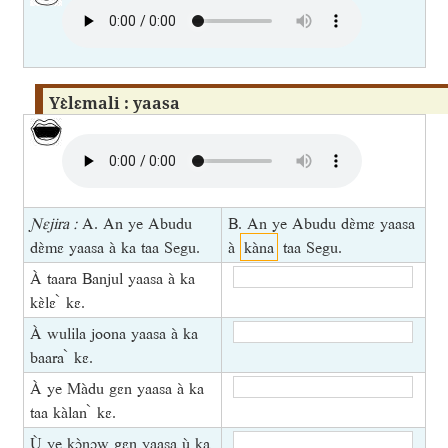
Yɛ̀lɛmali : yaasa
Ɲɛjira :
A. An ye Abudu
B. An ye Abudu dɛ̀mɛ yaasa
dɛ̀mɛ yaasa à ka taa Segu.
à
kàna
taa Segu.
À taara Banjul yaasa à ka
kɛ̀lɛ ̀ kɛ.
À wulila joona yaasa à ka
baara ̀ kɛ.
À ye Màdu gɛn yaasa à ka
taa kàlan ̀ kɛ.
Ù ye kɔ̀nɔw gɛn yaasa ù ka