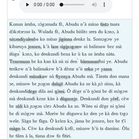
Kunun àraba, sɔ̀gɔmada fɛ̀, Abudu n’à mùso
tìn
tɔ
taara
dɔ̀kɔtɔrɔso la. Wulada fɛ̀, Abudu bòlitɔ sera du kɔnɔ, à
nisɔndiya
len
ba ko mùso
jìginna
denkɛ la. Somɔgɔw ye
kìbaruya
jɛnsɛn
, k’à
lase
sìgiɲɔgɔn
w ni balimaw bɛɛ mà
dùgu ̀ kɔnɔ, ko denkundi bɛna kɛ ù ka so àraba nàta.
Tɛnɛmuso
bɛ ka kan kà nà ni den ̀
bàmunan
fini ye. Abudu
terikɛw n’à balimakɛw b’à dɛ̀mɛ n’ù
seko
ye
yaasa
denkundi
mùsaka
w nà
fiyɛnya
Abudu mà. Tàrata don mana
se, mùsow bɛ ɲɔgɔn
dalajɛ̀
Abudu ka so kà ɲɔ̀ sùsu, kà
denkundi
dɛgɛ
dila ani
ŋɔ̀mi
. Ò dɛ̀gɛ n’ò ŋɔ̀mi bɛ di mɔ̀gɔw
mà denkundi kɛnɛ kàn à
dùgusɛjɛ
. Denkundi don
yɛ̀rɛ̂
, cɛ̀w
bɛ
sòli
kà ɲɔgɔn sɔ̀rɔ Abudu ka so. Wòro ni dɛ̀gɛ ni ŋɔ̀mi
bɛ di mɔ̀gɔw mà. Moriw bɛ dùgawu kɛ den ye kà den tɔgɔ
wele. Sàga bɛ fàga. Ò kɛlɛn kɔ, jàma bɛ jɛnsɛn, bɛɛ bɛ
t’
i
màgo
la. Cɛ̀w ka denkundi kɔfɛ̀, mùsow b’ù ta damìnɛ. Òlu
bɛ tìlen à la, tùma dɔw fo fìtiri.