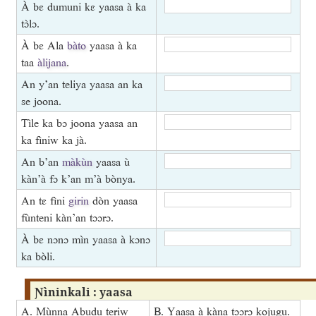
À bɛ dumuni kɛ yaasa à ka
tɔ̀lɔ.
À bɛ Ala
bàto
yaasa à ka
taa
àlijana
.
An y’an teliya yaasa an ka
se joona.
Tìle ka bɔ joona yaasa an
ka fìniw ka jà.
An b’an
màkùn
yaasa ù
kàn’à fɔ k’an m’à bònya.
An tɛ fìni
girin
dòn yaasa
fùnteni kàn’an tɔɔrɔ.
À bɛ nɔnɔ mìn yaasa à kɔnɔ
ka bòli.
Ɲìninkali : yaasa
A. Mùnna Abudu teriw
B. Yaasa à kàna tɔɔrɔ kojugu.