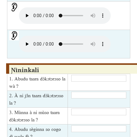
Ɲìninkali
1. Abudu taara dɔ̀kɔtɔrɔso la
wà ?
2. À ni jɔ̂n taara dɔ̀kɔtɔrɔso
la ?
3. Mùnna à ni mùso taara
dɔ̀kɔtɔrɔso la ?
4. Abudu sèginna so cogo
dì wula fɛ̀ ?