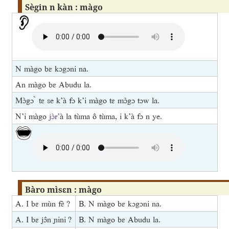
Sègin n kàn : màgo
N màgo bɛ kɔgɔni na.
An màgo bɛ Abudu la.
Mɔ̀gɔ ̀ tɛ se k’à fɔ k’i màgo tɛ mɔ̀gɔ tɔw la.
N’i màgo
jɔ̀r’
à la tùma ô tùma, i k’à fɔ n ye.
Bàro mìsɛn : màgo
A. I bɛ mùn fɛ̀ ?
B. N màgo bɛ kɔgɔni na.
A. I bɛ jɔ̂n ɲini ?
B. N màgo bɛ Abudu la.