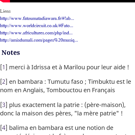
Liens
http://www.fatoumatadiawara.fr/#!ab...
http://www.worldcircuit.co.uk/#Fato...
http://www.africultures.com/php/ind...
http://amisdumali.com/pages%20musiq...
Notes
[
1
]
merci à Idrissa et à Marilou pour leur aide !
[
2
]
en bambara : Tumutu faso ; Timbuktu est le
nom en Anglais, Tombouctou en Français
[
3
]
plus exactement la patrie : (père-maison),
donc la maison des pères, "la mère patrie" !
[
4
]
balima en bambara est une notion de