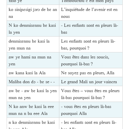
faso ye
Tombouctou c’est mon pays
ko siniɲɛsigi jɔrɔ de bɛ an
L’inquiétude de l’avenir est en
na
nous
N ko denmisɛnnu bɛ kasi
- Les enfants sont en pleurs là-
la yen
bas
denmisɛnnu bɛ kasi la
Les enfants sont en pleurs là-
yen mun na
bas, pourquoi ?
aw ye hami na mun na
Vous êtes dans les soucis,
yen
pourquoi là-bas ?
aw kana kasi la Ala
Ne soyez pas en pleurs, Alla
Maliba don dɔ - bɛ se - -
Le grand Mali un jour vaincra
aw bɛ - aw bɛ kasi la yen
Vous êtes – vous êtes en pleurs
mun na yen
là-bas pourquoi là-bas ?
N ko anw bɛ kasi la eee
- vous êtes en pleurs là-bas
mun na n ba eee Ala
pourquoi Alla
n ko denmisɛnnu bɛ kasi
- les enfants sont en pleurs là-