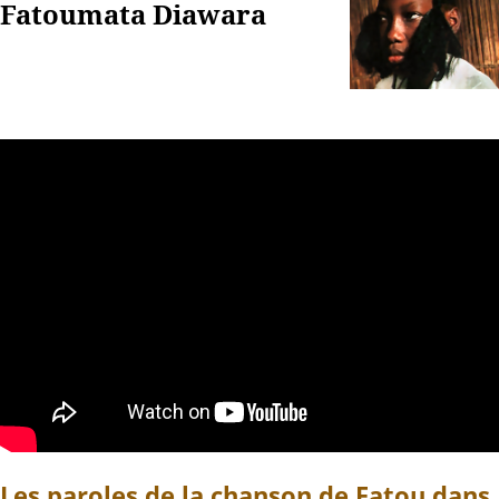
Fatoumata Diawara
Les paroles de la chanson de Fatou dans