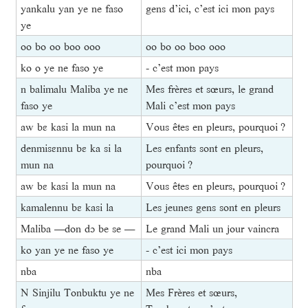
yankalu yan ye ne faso
gens d’ici, c’est ici mon pays
ye
oo bo oo boo ooo
oo bo oo boo ooo
ko o ye ne faso ye
- c’est mon pays
n balimalu Maliba ye ne
Mes frères et sœurs, le grand
faso ye
Mali c’est mon pays
aw bɛ kasi la mun na
Vous êtes en pleurs, pourquoi ?
denmisɛnnu bɛ ka si la
Les enfants sont en pleurs,
mun na
pourquoi ?
aw bɛ kasi la mun na
Vous êtes en pleurs, pourquoi ?
kamalennu bɛ kasi la
Les jeunes gens sont en pleurs
Maliba —don dɔ be se —
Le grand Mali un jour vaincra
ko yan ye ne faso ye
- c’est ici mon pays
nba
nba
N Sinjilu Tonbuktu ye ne
Mes Frères et sœurs,