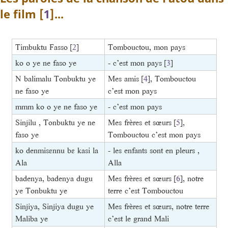
le film
[
1
]
...
Timbuktu Fasso
[
2
]
Tombouctou, mon pays
ko o ye ne faso ye
- c’est mon pays
[
3
]
N balimalu Tonbuktu ye
Mes amis
[
4
]
, Tombouctou
ne faso ye
c’est mon pays
mmm ko o ye ne faso ye
- c’est mon pays
Sinjilu , Tonbuktu ye ne
Mes frères et sœurs
[
5
]
,
faso ye
Tombouctou c’est mon pays
ko denmisɛnnu bɛ kasi la
- les enfants sont en pleurs ,
Ala
Alla
badenya, badenya dugu
Mes frères et sœurs
[
6
]
, notre
ye Tonbuktu ye
terre c’est Tombouctou
Sinjiya, Sinjiya dugu ye
Mes frères et sœurs, notre terre
Maliba ye
c’est le grand Mali