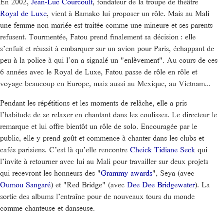
En 2002,
Jean-Luc Courcoult
, fondateur de la troupe de théâtre
Royal de Luxe
, vient à Bamako lui proposer un rôle. Mais au Mali
une femme non mariée est traitée comme une mineure et ses parents
refusent. Tourmentée, Fatou prend finalement sa décision : elle
s’enfuit et réussit à embarquer sur un avion pour Paris, échappant de
peu à la police à qui l’on a signalé un "enlèvement". Au cours de ces
6 années avec le Royal de Luxe, Fatou passe de rôle en rôle et
voyage beaucoup en Europe, mais aussi au Mexique, au Vietnam...
Pendant les répétitions et les moments de relâche, elle a pris
l’habitude de se relaxer en chantant dans les coulisses. Le directeur le
remarque et lui offre bientôt un rôle de solo. Encouragée par le
public, elle y prend goût et commence à chanter dans les clubs et
cafés parisiens. C’est là qu’elle rencontre
Cheick Tidiane Seck
qui
l’invite à retourner avec lui au Mali pour travailler sur deux projets
qui recevront les honneurs des "
Grammy awards
", Seya (avec
Oumou Sangaré
) et "Red Bridge" (avec
Dee Dee Bridgewater
). La
sortie des albums l’entraîne pour de nouveaux tours du monde
comme chanteuse et danseuse.