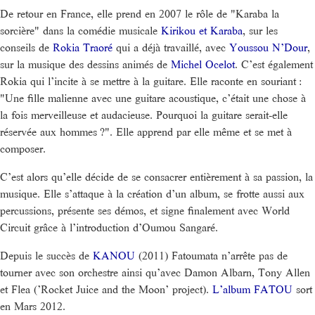
De retour en France, elle prend en 2007 le rôle de "Karaba la
sorcière" dans la comédie musicale
Kirikou et Karaba
, sur les
conseils de
Rokia Traoré
qui a déjà travaillé, avec
Youssou N’Dour
,
sur la musique des dessins animés de
Michel Ocelot
. C’est également
Rokia qui l’incite à se mettre à la guitare. Elle raconte en souriant :
"Une fille malienne avec une guitare acoustique, c’était une chose à
la fois merveilleuse et audacieuse. Pourquoi la guitare serait-elle
réservée aux hommes ?". Elle apprend par elle même et se met à
composer.
C’est alors qu’elle décide de se consacrer entièrement à sa passion, la
musique. Elle s’attaque à la création d’un album, se frotte aussi aux
percussions, présente ses démos, et signe finalement avec World
Circuit grâce à l’introduction d’Oumou Sangaré.
Depuis le succès de
KANOU
(2011) Fatoumata n’arrête pas de
tourner avec son orchestre ainsi qu’avec Damon Albarn, Tony Allen
et Flea (’Rocket Juice and the Moon’ project).
L’album FATOU
sort
en Mars 2012.