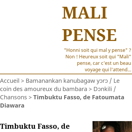
MALI
PENSE
"Honni soit qui mal y pense" ?
Non ! Heureux soit qui "Mali"
pense, car c'est un beau
voyage qui l'attend...
Accueil
>
Bamanankan kanubagaw yɔrɔ / Le
coin des amoureux du bambara
>
Dɔnkili /
Chansons
>
Timbuktu Fasso, de Fatoumata
Diawara
Timbuktu Fasso, de