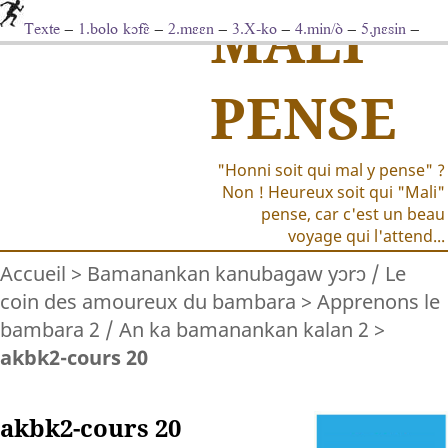
MALI
Texte
–
1.bolo kɔfɛ̀
–
2.mɛɛn
–
3.X-ko
–
4.min/ò
–
5.ɲɛsin
–
6.kà ɲɛ̀
–
7.V-len
–
8.ka fìsa
–
9.fo kà
–
10.minw/olù
–
11.à/min
–
Vocabulaire
PENSE
"Honni soit qui mal y pense" ?
Non ! Heureux soit qui "Mali"
pense, car c'est un beau
voyage qui l'attend...
Accueil
>
Bamanankan kanubagaw yɔrɔ / Le
coin des amoureux du bambara
>
Apprenons le
bambara 2 / An ka bamanankan kalan 2
>
akbk2-cours 20
akbk2-cours 20