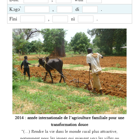
Kɔgɔ ̀
,
di
.
Fìni
,
nì
.
2014 : année internationale de l’agriculture familiale pour une
transformation douce
"(...) Rendre la vie dans le monde rural plus attractive,
notamment pour les jeunes qui migrent vers les villes ou