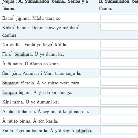
Ɲɛjira : A. Sùmanladon ̀ banna.. Seriba y’à
B. Sùmanladon ̀ ba
fàamu.
fàamu.
Baara ̀ jìginna. Màdu taara so.
Kàlan ̀ banna. Denmisɛnw ye mànkan ̀
damìnɛ.
Na wulila. Fantà ye kɔgɔ ̀ k’à la.
Fòro ̀
bùluku
ra. Ù ye dànni kɛ.
À fà nàna. Ù dònna so kɔnɔ.
San ̀ jɔ̀ra. Adama ni Mara taara sugu la.
Sùman
w fèerela. À ye mùso wɛrɛ furu.
Lanpan
fàgara. À y’i da ka sùnɔgɔ.
Kini mɔ̀na. Ù ye dumuni kɛ.
À tilala kàlan na. À sèginna à ka jàmana la.
À mùso bìnna. À sèn karila.
Fantà sɛ̀gɛnna baara la. À y’à sɛ̀gɛn
lafiɲɛbɔ
.