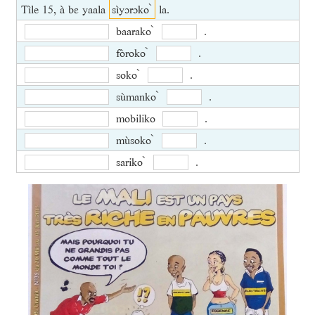
Tìle 15, à bɛ yaala
sìyɔrɔko ̀
la.
baarako ̀
.
fòroko ̀
.
soko ̀
.
sùmanko ̀
.
mobiliko
.
mùsoko ̀
.
sariko ̀
.