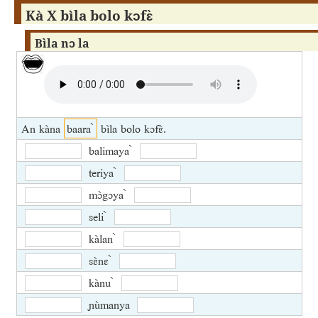
Kà X bìla bolo kɔfɛ̀
Bìla nɔ la
An kàna
baara ̀
bìla bolo kɔfɛ̀.
balimaya ̀
teriya ̀
mɔ̀gɔya ̀
seli ̀
kàlan ̀
sɛ̀nɛ ̀
kànu ̀
ɲùmanya