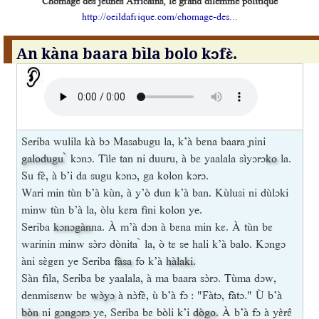
Chômage des jeunes Africains, le grand dilemme politique
http://oeildafrique.com/chomage-des...
An kàna baara bìla bolo kɔfɛ̀.
Seriba wulila kà bɔ Masabugu la, k’à bɛna baara ɲini
galodugu ̀
kɔnɔ. Tìle tan ni duuru, à bɛ yaalala sìyɔrɔ
ko
la.
Su fɛ̀, à b’i da sugu kɔnɔ, ga kolon kɔrɔ.
Wari min tùn b’à kùn, à y’ò dun k’à ban. Kùlusi ni dùlɔki
minw tùn b’à la, òlu kɛra fìni kolon ye.
Seriba
kɔnɔgàn
na. À m’à dɔn à bɛna min kɛ. À tùn bɛ
warinin minw sɔ̀rɔ dònita ̀ la, ò tɛ se hali k’à balo. Kɔngɔ
àni sɛ̀gɛn ye Seriba
fàsa
fo k’à
hàlaki
.
Sàn fìla, Seriba bɛ yaalala, à ma baara sɔ̀rɔ. Tùma dɔw,
denmisɛnw bɛ
wɔ̀yɔ
à nɔ̀fɛ̀, ù b’à fɔ : "Fàtɔ, fàtɔ." Ù b’à
bòn
ni
gɔngɔrɔ
ye, Seriba bɛ bòli k’i
dògo
. À b’à fɔ à yɛ̀rɛ̂