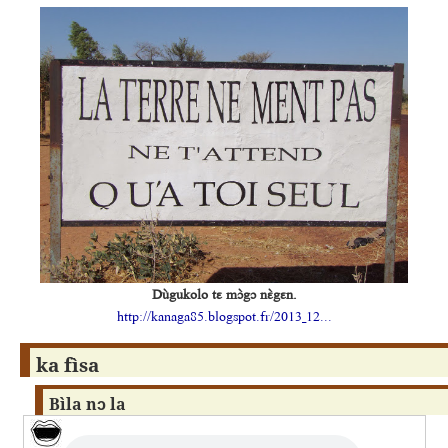
Dùgukolo tɛ mɔ̀gɔ nɛ̀gɛn.
http://kanaga85.blogspot.fr/2013_12...
ka fìsa
Bìla nɔ la