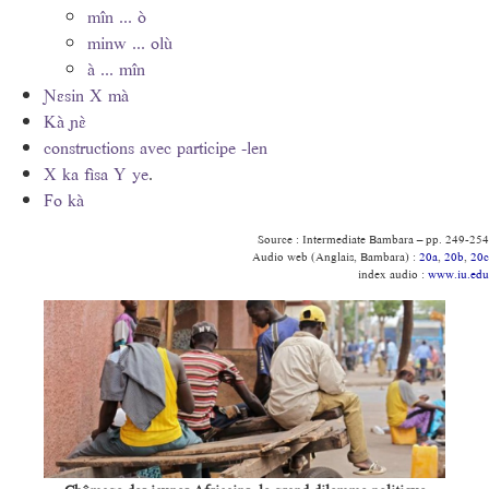
mîn ... ò
minw ... olù
à ... mîn
Ɲɛsin X mà
Kà ɲɛ̀
constructions avec participe -len
X ka fìsa Y ye
.
Fo kà
Source : Intermediate Bambara – pp. 249-254
Audio web (Anglais, Bambara) :
20a
,
20b
,
20c
index audio :
www.iu.edu