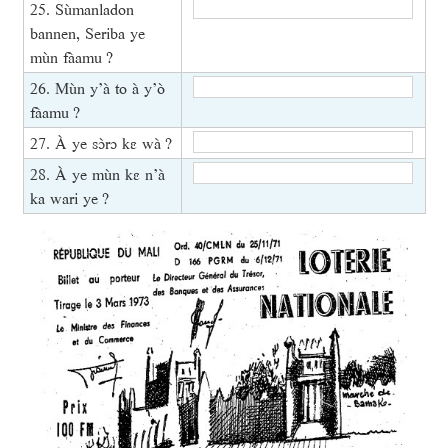
25. Sùmanladon
bannen, Seriba ye
mùn fàamu ?
26. Mùn y’à to à y’ò
fàamu ?
27. À ye sɔ̀rɔ kɛ wà ?
28. À ye mùn kɛ n’à
ka wari ye ?