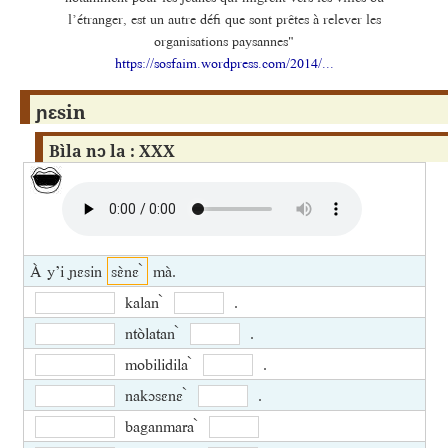
l’étranger, est un autre défi que sont prêtes à relever les
organisations paysannes"
https://sosfaim.wordpress.com/2014/...
ɲɛsin
Bìla nɔ la : XXX
À y’i ɲɛsin
sɛ̀nɛ ̀
mà.
kalan ̀
.
ntòlatan ̀
.
mobilidila ̀
.
nakɔsɛnɛ ̀
.
baganmara ̀