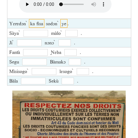
Yɛrɛdɔn ̀
ka fìsa
sodɔn ̀
ye
.
Sàya ̀
màlo ̀
.
Ji ̀
nɔnɔ ̀
.
Fantà
Ɲɛba
.
Segu
Bàmakɔ
.
Mìsisogo ̀
lɛsogo ̀
.
Bàla
Sekù
.