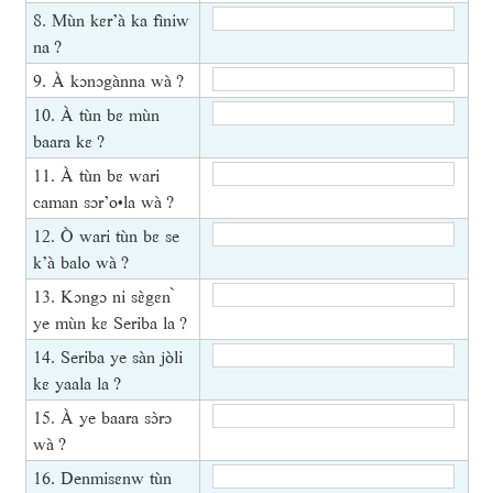
8. Mùn kɛr’à ka fìniw
na ?
9. À kɔnɔgànna wà ?
10. À tùn bɛ mùn
baara kɛ ?
11. À tùn bɛ wari
caman sɔr’o•la wà ?
12. Ò wari tùn bɛ se
k’à balo wà ?
13. Kɔngɔ ni sɛ̀gɛn ̀
ye mùn kɛ Seriba la ?
14. Seriba ye sàn jòli
kɛ yaala la ?
15. À ye baara sɔ̀rɔ
wà ?
16. Denmisɛnw tùn