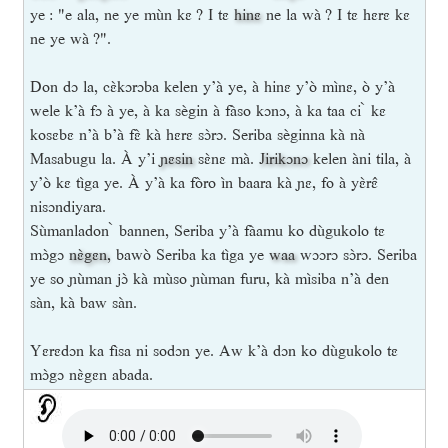
ye : "e ala, ne ye mùn kɛ ? I tɛ
hinɛ
ne la wà ? I tɛ hɛrɛ kɛ
ne ye wà ?".
Don dɔ la, cɛ̀kɔrɔba kelen y’à ye, à hinɛ y’ò mìnɛ, ò y’à
wele k’à fɔ à ye, à ka sègin à fàso kɔnɔ, à ka taa ci ̀ kɛ
kosɛbɛ n’à b’à fɛ̀ kà hɛrɛ sɔ̀rɔ. Seriba sèginna kà nà
Masabugu la. À y’i
ɲɛsin
sɛ̀nɛ mà.
Jirikɔnɔ
kelen àni tila, à
y’ò kɛ tìga ye. À y’à ka fòro ìn baara kà ɲɛ, fo à yɛ̀rɛ̂
nisɔndiyara.
Sùmanladon ̀ bannen, Seriba y’à fàamu ko dùgukolo tɛ
mɔ̀gɔ
nɛ̀gɛn
, bawò Seriba ka tìga ye
waa
wɔɔrɔ sɔ̀rɔ. Seriba
ye so ɲùman jɔ̀ kà mùso ɲùman furu, kà mìsiba n’à den
sàn, kà baw sàn.
Yɛrɛdɔn ka fìsa ni sodɔn ye. Aw k’à dɔn ko dùgukolo tɛ
mɔ̀gɔ nɛ̀gɛn abada.