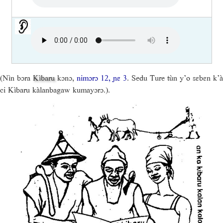
(Nìn bɔra
Kìbaru
kɔnɔ,
nimɔrɔ 12, ɲɛ 3
. Sedu Ture tùn y’o sɛbɛn k’à
ci Kìbaru kàlanbagaw kumayɔrɔ.).