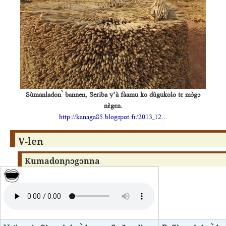
Sùmanladon ̀ bannen, Seriba y’à fàamu ko dùgukolo tɛ mɔ̀gɔ
nɛ̀gɛn.
http://kanaga85.blogspot.fr/2013_12...
V-len
Kumadonɲɔgɔnna