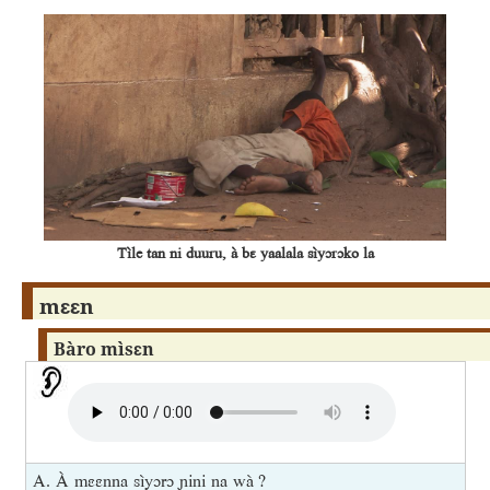
Tìle tan ni duuru, à bɛ yaalala sìyɔrɔko la
mɛɛn
Bàro mìsɛn
A. À mɛɛnna sìyɔrɔ ɲini na wà ?