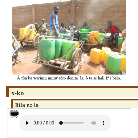
À tùn bɛ warinin minw sɔ̀rɔ dònita ̀ la, ò tɛ se hali k’à balo.
x-ko
Bìla nɔ la