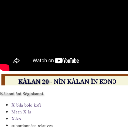
KÀLAN 20
- NÌN KÀLAN ÌN KƆNƆ
Kàlanni àni Sèginkanni.
X bìla bolo kɔfɛ̀
Mɛɛn X la
X-ko
subordonnées relatives