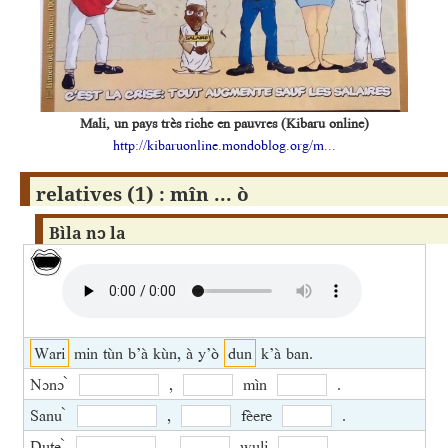
Mali, un pays très riche en pauvres (Kibaru online)
http://kibaruonline.mondoblog.org/m...
relatives (1) : mîn ... ò
Bìla nɔ la
Wari
min tùn b’à kùn, à y’ò
dun
k’à ban.
Nɔnɔ ̀
,
mìn
.
Sanu ̀
,
fèere
.
Dute ̀
,
wuli