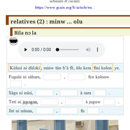
urbaines et rurales.
https://www.grain.org/fr/article/en...
relatives (2) : minw ... olu
Bìla nɔ la
Kùlusi ni dùlɔki
, minw tùn b’à fɛ̀, òlu kɛra
fìni kolon
ye.
Fugula ni sàbara,
,
fɛn kolonw
.
Sàga ni mìsi,
,
à sara
.
Teri ni
jɛɲɔgɔn
,
,
à juguw
.
Jiri ni mìnan,
,
fu
.