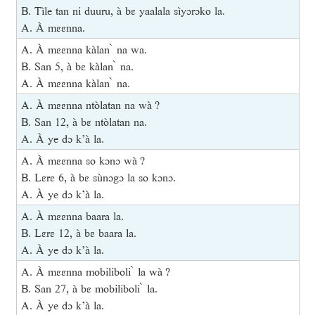
B. Tìle tan ni duuru, à bɛ yaalala sìyɔrɔko la.
A. À mɛɛnna.
A. À mɛɛnna kàlan ̀ na wa.
B. San 5, à bɛ kàlan ̀ na.
A. À mɛɛnna kàlan ̀ na.
A. À mɛɛnna ntòlatan na wà ?
B. San 12, à bɛ ntòlatan na.
A. À ye dɔ k’à la.
A. À mɛɛnna so kɔnɔ wà ?
B. Lɛrɛ 6, à bɛ sùnɔgɔ la so kɔnɔ.
A. À ye dɔ k’à la.
A. À mɛɛnna baara la.
B. Lɛrɛ 12, à bɛ baara la.
A. À ye dɔ k’à la.
A. À mɛɛnna mobiliboli ̀ la wà ?
B. San 27, à bɛ mobiliboli ̀ la.
A. À ye dɔ k’à la.