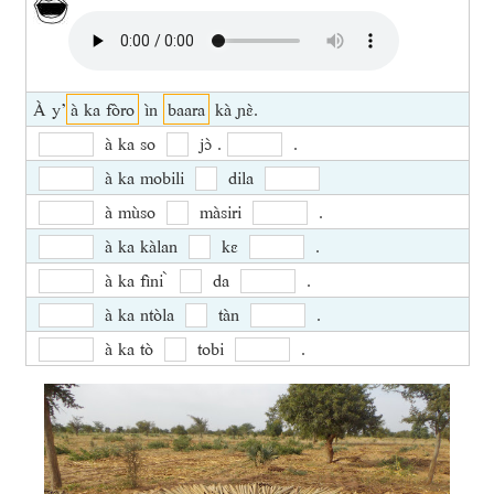
À y’
à ka fòro
ìn
baara
kà ɲɛ̀.
à ka so
jɔ̀ .
.
à ka mobili
dila
à mùso
màsiri
.
à ka kàlan
kɛ
.
à ka fìni ̀
da
.
à ka ntòla
tàn
.
à ka tò
tobi
.