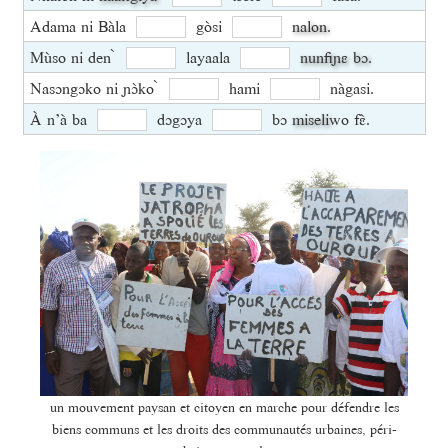
Adama ni Bàla
gòsi
nalon
.
Mùso ni den ̀
layaala
nunfiɲɛ bɔ
.
Nasɔngɔko ni ɲɔ̀ko ̀
hami
nàgasi.
À n’à ba
dɔgɔya
bɔ
miseli
wo fɛ̀.
un mouvement paysan et citoyen en marche pour défendre les
biens communs et les droits des communautés urbaines, péri-