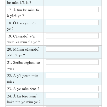
bɛ mùn k’à la ?
17. À tùn bɛ mùn fo
à yɛ̀rɛ̂ ye ?
18. Ò kɔrɔ ye mùn
ye ?
19. Cɛ̀kɔrɔba ̀ y’à
wele ka mùn f’à ye ?
20. Mùnna cɛ̀kɔrɔba ̀
y’ò f’à ye ?
21. Seriba sèginna so ̀
wà ?
22. À y’i ɲɛsin mùn
mà ?
23. À ye mùn sɛ̀nɛ ?
24. À ka fòro kɛnɛ ̀
hakɛ tùn ye mùn ye ?