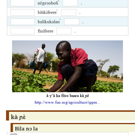
nɛ̀gɛsoboli ̀
.
bìtikifeere ̀
.
balikukalan ̀
.
fìnifeere
.
à y’à ka fòro baara kà ɲɛ̀
http://www.fao.org/agriculture/ippm...
kà ɲɛ̀
Bìla nɔ la