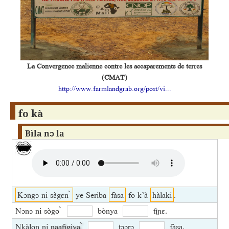
La Convergence malienne contre les accaparements de terres
(CMAT)
http://www.farmlandgrab.org/post/vi...
fo kà
Bìla nɔ la
Kɔngɔ ni sɛ̀gɛn ̀
ye Seriba
fàsa
fo k’à
hàlaki
.
Nɔnɔ ni sògo ̀
bònya
tìɲɛ.
Nkàlon ni
naafigiya ̀
tɔɔrɔ
fàsa.