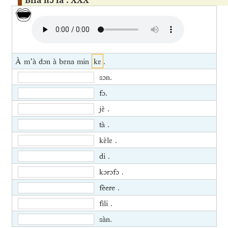
À m’à dɔn à bɛna min
kɛ
.
sɔn.
fɔ.
jɛ̀ .
tà .
kɛ̀lɛ .
di .
kɔrɔfɔ .
fèere .
fìli .
sàn.