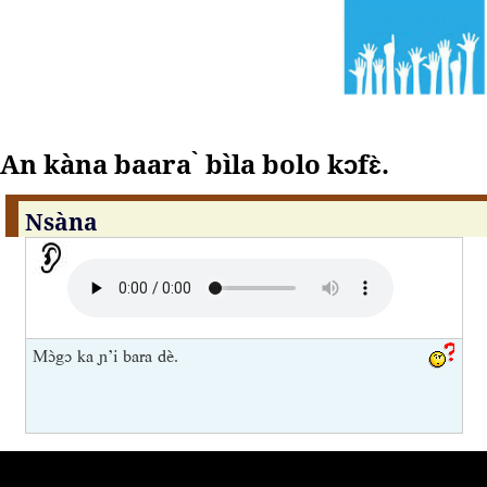
An kàna baara ̀ bìla bolo kɔfɛ̀.
Nsàna
Mɔ̀gɔ ka ɲ’i bara dè.