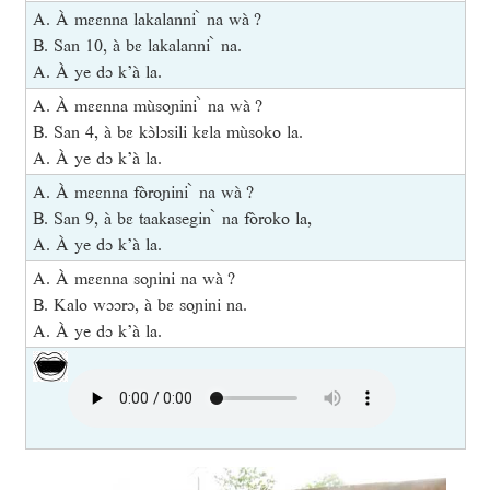
A. À mɛɛnna lakalanni ̀ na wà ?
B. San 10, à bɛ lakalanni ̀ na.
A. À ye dɔ k’à la.
A. À mɛɛnna mùsoɲini ̀ na wà ?
B. San 4, à bɛ kɔ̀lɔsili kɛla mùsoko la.
A. À ye dɔ k’à la.
A. À mɛɛnna fòroɲini ̀ na wà ?
B. San 9, à bɛ taakasegin ̀ na fòroko la,
A. À ye dɔ k’à la.
A. À mɛɛnna soɲini na wà ?
B. Kalo wɔɔrɔ, à bɛ soɲini na.
A. À ye dɔ k’à la.