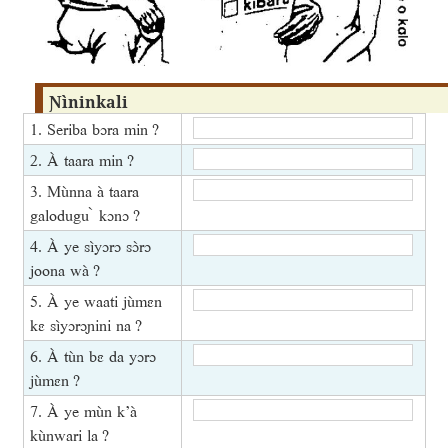
Ɲìninkali
1. Seriba bɔra min ?
2. À taara min ?
3. Mùnna à taara
galodugu ̀ kɔnɔ ?
4. À ye sìyɔrɔ sɔ̀rɔ
joona wà ?
5. À ye waati jùmɛn
kɛ sìyɔrɔɲini na ?
6. À tùn bɛ da yɔrɔ
jùmɛn ?
7. À ye mùn k’à
kùnwari la ?