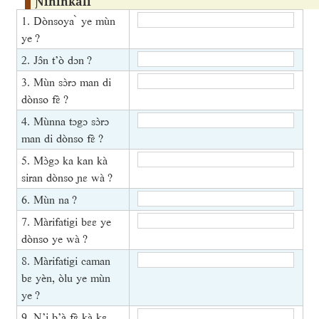
Ɲìninkali
1. Dònsoya ̀ ye mùn
ye ?
2. Jɔ̂n t’ò dɔn ?
3. Mùn sɔ̀rɔ man di
dònso fɛ̀ ?
4. Mùnna tɔgɔ sɔ̀rɔ
man di dònso fɛ̀ ?
5. Mɔ̀gɔ ka kan kà
siran dònso ɲɛ wà ?
6. Mùn na ?
7. Màrifatigi bɛɛ ye
dònso ye wà ?
8. Màrifatigi caman
bɛ yèn, òlu ye mùn
ye ?
9. N’i b’à fɛ̀ kà kɛ