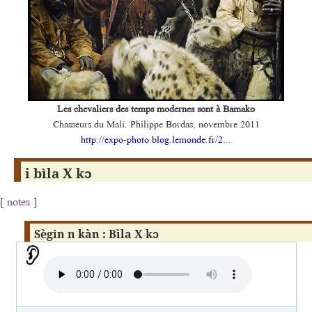
Les chevaliers des temps modernes sont à Bamako
Chasseurs du Mali. Philippe Bordas, novembre 2011
http://expo-photo.blog.lemonde.fr/2...
i bìla X kɔ
[
notes
]
Sègin n kàn : Bìla X kɔ