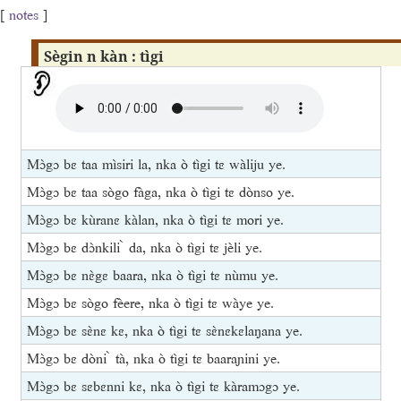
[
notes
]
Sègin n kàn : tìgi
Mɔ̀gɔ bɛ taa mìsiri la, nka ò tìgi tɛ wàliju ye.
Mɔ̀gɔ bɛ taa sògo fàga, nka ò tìgi tɛ dònso ye.
Mɔ̀gɔ bɛ kùranɛ kàlan, nka ò tìgi tɛ mori ye.
Mɔ̀gɔ bɛ dɔ̀nkili ̀ da, nka ò tìgi tɛ jèli ye.
Mɔ̀gɔ bɛ nɛ̀gɛ baara, nka ò tìgi tɛ nùmu ye.
Mɔ̀gɔ bɛ sògo fèere, nka ò tìgi tɛ wàye ye.
Mɔ̀gɔ bɛ sɛ̀nɛ kɛ, nka ò tìgi tɛ sɛ̀nɛkɛlaŋana ye.
Mɔ̀gɔ bɛ dòni ̀ tà, nka ò tìgi tɛ baaraɲini ye.
Mɔ̀gɔ bɛ sɛbɛnni kɛ, nka ò tìgi tɛ kàramɔgɔ ye.