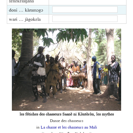
sɛ̀nɛkɛlaŋana
doni … kàramɔgɔ
wari … jàgokɛla
les fétiches des chasseurs Saanè ni Kòntòròn, les mythes
Danse des chasseurs
in
La chasse et les chasseurs au Mali