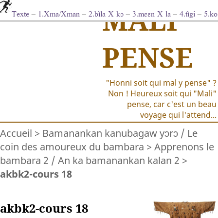
MALI
Texte
–
1.Xma/Xman
–
2.bìla X kɔ
–
3.mɛɛn X la
–
4.tìgi
–
5.ko
diya Y ye
–
6.sɔ̀rɔ kà V
–
7.mîn àni mîn
–
8.dɔgɔda
–
9.V X la
–
10.sɛgɛsɛgɛ
-
Notes
–
Vocabulaire
PENSE
"Honni soit qui mal y pense" ?
Non ! Heureux soit qui "Mali"
pense, car c'est un beau
voyage qui l'attend...
Accueil
>
Bamanankan kanubagaw yɔrɔ / Le
coin des amoureux du bambara
>
Apprenons le
bambara 2 / An ka bamanankan kalan 2
>
akbk2-cours 18
akbk2-cours 18