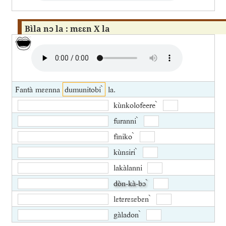
Bìla nɔ la : mɛɛn X la
Fantà mɛɛnna
dumunitobi ̀
la.
kùnkolofeere ̀
furanni ̀
fìniko ̀
kùnsiri ̀
lakàlanni
dòn-kà-bɔ ̀
lɛtɛrɛsɛbɛn ̀
gàladon ̀