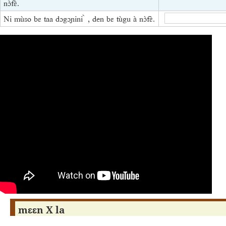
nɔ̀fɛ̀.
Ni mùso bɛ taa dɔgɔɲini ̀ , den bɛ tùgu à nɔ̀fɛ̀.
mɛɛn X la