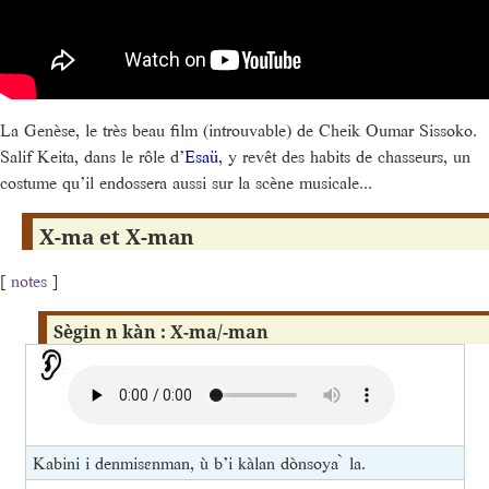
La Genèse, le très beau film (introuvable) de Cheik Oumar Sissoko.
Salif Keita, dans le rôle d’
Esaü
, y revêt des habits de chasseurs, un
costume qu’il endossera aussi sur la scène musicale...
X-ma et X-man
[
notes
]
Sègin n kàn : X-ma/-man
Kabini i denmisɛnman, ù b’i kàlan dònsoya ̀ la.