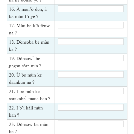
16. À man’ò dɔn, à
bɛ mùn f’i ye ?
17. Mùn bɛ k’à fɛnw
na ?
18. Dònsoba bɛ mùn
kɛ ?
19. Dònsow ̀ bɛ
ɲɔgɔn sɔ̀rɔ min ?
20. Ù bɛ mùn kɛ
dàankun na ?
21. I bɛ mùn kɛ
sarakabɔ ̀ mana ban ?
22. I b’i kàli mùn
kàn ?
23. Dònsow bɛ mùn
bɔ ?