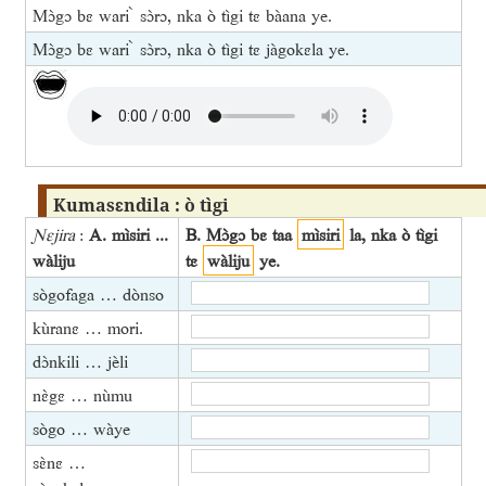
Mɔ̀gɔ bɛ wari ̀ sɔ̀rɔ, nka ò tìgi tɛ bàana ye.
Mɔ̀gɔ bɛ wari ̀ sɔ̀rɔ, nka ò tìgi tɛ jàgokɛla ye.
Kumasɛndila : ò tìgi
Ɲɛjira
:
A. mìsiri ...
B. Mɔ̀gɔ bɛ taa
mìsiri
la, nka ò tìgi
wàliju
tɛ
wàliju
ye.
sògofaga … dònso
kùranɛ … mori.
dɔ̀nkili … jèli
nɛ̀gɛ … nùmu
sògo … wàye
sɛ̀nɛ …