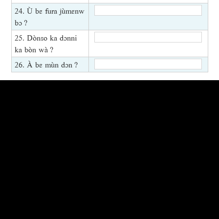
24. Ù bɛ fura jùmɛnw
bɔ ?
25. Dònso ka dɔnni
ka bòn wà ?
26. À bɛ mùn dɔn ?