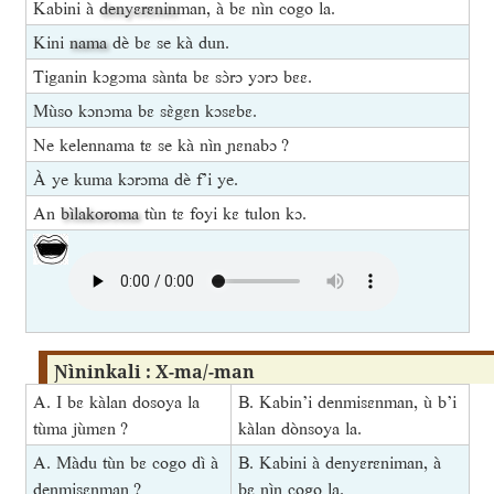
Kabini à
denyɛrɛnin
man, à bɛ nìn cogo la.
Kini
nama
dè bɛ se kà dun.
Tiganin kɔgɔma sànta bɛ sɔ̀rɔ yɔrɔ bɛɛ.
Mùso kɔnɔma bɛ sɛ̀gɛn kɔsɛbɛ.
Ne kelennama tɛ se kà nìn ɲɛnabɔ ?
À ye kuma kɔrɔma dè f’i ye.
An
bìlakoroma
tùn tɛ foyi kɛ tulon kɔ.
Ɲìninkali : X-ma/-man
A. I bɛ kàlan dosoya la
B. Kabin’i denmisɛnman, ù b’i
tùma jùmɛn ?
kàlan dònsoya la.
A. Màdu tùn bɛ cogo dì à
B. Kabini à denyɛrɛniman, à
denmisɛnman ?
bɛ nìn cogo la.