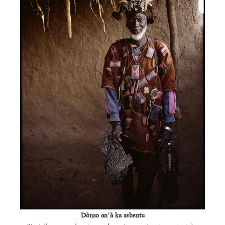
Dònso an’à ka sɛbɛntu