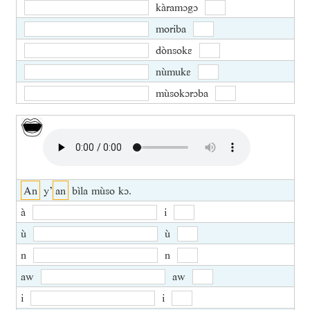
kàramɔgɔ
moriba
dònsokɛ
nùmukɛ
mùsokɔrɔba
An
y’
an
bìla mùso kɔ.
à
i
ù
ù
n
n
aw
aw
i
i