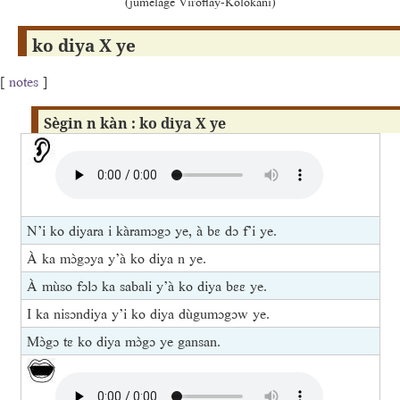
(jumelage Viroflay-Kolokani)
ko diya X ye
[
notes
]
Sègin n kàn : ko diya X ye
N’i ko diyara i kàramɔgɔ ye, à bɛ dɔ f’i ye.
À ka mɔ̀gɔya y’à ko diya n ye.
À mùso fɔlɔ ka sabali y’à ko diya bɛɛ ye.
I ka nisɔndiya y’i ko diya dùgumɔgɔw ye.
Mɔ̀gɔ tɛ ko diya mɔ̀gɔ ye gansan.