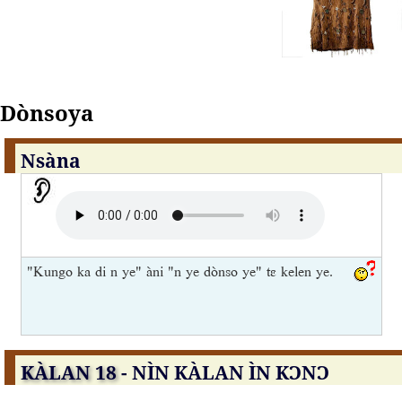
Dònsoya
Nsàna
"Kungo ka di n ye" àni "n ye dònso ye" tɛ kelen ye.
KÀLAN 18
- NÌN KÀLAN ÌN KƆNƆ