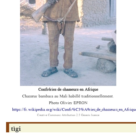
Confréries de chasseurs en Afrique
Chasseur bambara au Mali habillé traditionnellement.
Photo Olivier EPRON
https://fr.wikipedia.org/wiki/Confr%C3%A9ries_de_chasseurs_en_Afriqu
Creative Commons Attribution 2.5 Generic license
tìgi