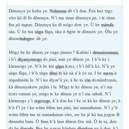
Dònsoya ye koba ye.
Nalonma
dè t’à dɔn. Fɛn bɛɛ tɔgɔ
sɔ̀rɔ kà di fo dònsoya. N’i ma siran dònsoya ɲɛ, i tɛ siran
fɛn ɲɛ̀ tugun. Dònsoya ka di mɔ̀gɔ dɔw ye. Ù bɛ
màrafa
sàn. Ù bɛ taa
sògo
fàga, nka ò tìgiw tɛ dònsow ye. Òlu ye
dònso
ladege
w dè ye.
Mɔ̀gɔ bɛ kɛ dònso ye cogo jùmɛn ? Kabini i
denmisɛnman
,
i b’i
diyanyemɔgɔ
dɔ ɲini, min ye dònso ye. I b’ò kɛ i
kàramɔgɔ ye. N’à bɛ taa
ŋàɲa
kɔnɔ, i b’i bìl’à kɔ. N’à ye
sògo fàga, i b’ò sògo
dòni
tà kà nà n’à ye so. I bɛ
mɛɛn
ò
sògodonita la. N’i ko diyar’à ye, à bɛ to
sɔ̀n
dɔɔnindɔɔnin,
kà dònsoyakow ɲɛjìra i la. Mɔ̀gɔ tɛ kɛ dònso ye, n’i ma
tɔɔrɔ caman ye, mɔ̀gɔ tɛ kɛ dònso ye n’i ma sabali. N’i
kàramɔgɔ y’i
sɛgɛsɛgɛ
, k’à dɔn ko i bɛ se kà kɛ dònso ye, à
b’à f’i ye i ka wòro bìlen tan ɲini, àni manadunun. N’i y’ò
wòro bìlen tan ni manadunun sɔ̀rɔ, aw bɛ jɛ̀ kà taa ɲɔgɔn fɛ̀
dònsoba bara. Ò fana b’à lase dònso tɔ̀w mà. Ò la sa, don
dɔ bɛ
dɔgɔda
. Bɛɛ bɛ ɲɔgɔn kùnbɛn
dàankun
na ò don, k’i