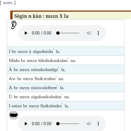
[
notes
]
Sègin n kàn : mɛɛn X la
I bɛ mɛɛn ò sògodonita ̀ la.
Màdu bɛ mɛɛn tùbabukankalan ̀ na.
À bɛ mɛɛn mùsokolontìgɛ ̀ la.
Aw bɛ mɛɛn fìnikɔrɔdon ̀ na.
À bɛ mɛɛn mìsiwolofeere ̀ la.
Ù bɛ mɛɛn sàgakunkolodun ̀ na.
I mùso bɛ mɛɛn fìnikolonko ̀ la.