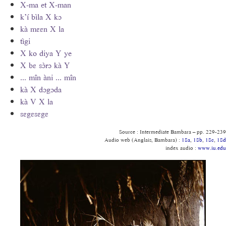
X-ma et X-man
k’í bìla X kɔ
kà mɛɛn X la
tìgi
X ko diya Y ye
X bɛ sɔ̀rɔ kà Y
... mîn àni ... mîn
kà X dɔgɔda
kà V X la
sɛgɛsɛgɛ
Source : Intermediate Bambara – pp. 229-239
Audio web (Anglais, Bambara) :
18a
,
18b
,
18c
,
18d
index audio :
www.iu.edu