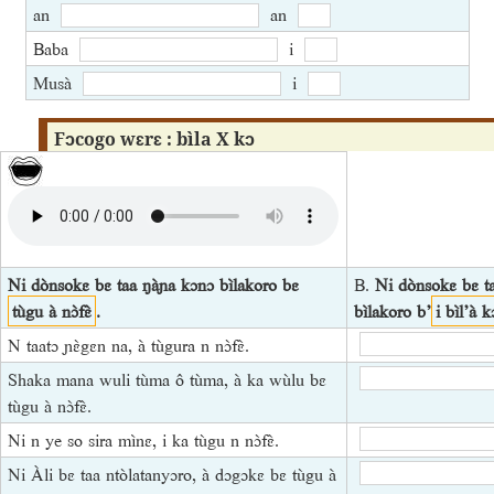
an
an
Baba
i
Musà
i
Fɔcogo wɛrɛ : bìla X kɔ
Ni dònsokɛ bɛ taa ŋàɲa kɔnɔ bìlakoro bɛ
B.
Ni dònsokɛ bɛ t
tùgu à nɔ̀fɛ̀
.
bìlakoro b’
i bìl’à k
N taatɔ ɲɛ̀gɛn na, à tùgura n nɔ̀fɛ̀.
Shaka mana wuli tùma ô tùma, à ka wùlu bɛ
tùgu à nɔ̀fɛ̀.
Ni n ye so sira mìnɛ, i ka tùgu n nɔ̀fɛ̀.
Ni Àli bɛ taa ntòlatanyɔro, à dɔgɔkɛ bɛ tùgu à