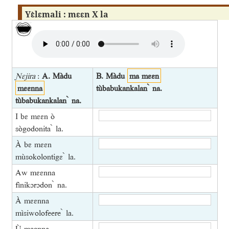
Yɛ̀lɛmali : mɛɛn X la
Ɲɛjira
:
A. Màdu
B. Màdu
ma mɛɛn
mɛɛnna
tùbabukankalan ̀ na.
tùbabukankalan ̀ na.
I bɛ mɛɛn ò
sògodonita ̀ la.
À bɛ mɛɛn
mùsokolontigɛ ̀ la.
Aw mɛɛnna
fìnikɔrɔdon ̀ na.
À mɛɛnna
mìsiwolofeere ̀ la.
Ù mɛɛnna