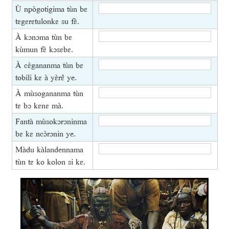
Ù npògotigima tùn bɛ
tɛgɛrɛtulonkɛ su fɛ̀.
À kɔnɔma tùn bɛ
kùmun fɛ̀ kɔsɛbɛ.
À cɛ̀gananma tùn bɛ
tobili kɛ à yɛ̀rɛ̂ ye.
À mùsogananma tùn
tɛ bɔ kɛnɛ mà.
Fantà mùsokɔrɔninma
bɛ kɛ ncɔ̀rɔnin ye.
Màdu kàlandennama
tùn tɛ ko kolon si kɛ.