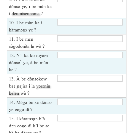
dònso ye, i bɛ mùn kɛ
i
denmisɛnnama
?
10. I bɛ mùn kɛ i
kàramɔgɔ ye ?
11. I bɛ mɛn
sògodonita la wà ?
12. N’i ka ko diyara
dònso ̀ ye, à bɛ mùn
kɛ ?
13. À bɛ dònsokow
bɛɛ ɲɛjira i la
yɔrɔnin
kelen
wà ?
14. Mɔ̀gɔ bɛ kɛ dònso
ye cogo dì ?
15. I kàramɔgɔ b’à
dɔn cogo dì k’i bɛ se
kà kɛ dònso ye ?