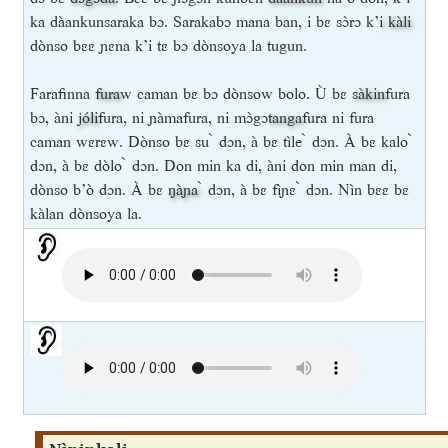
ka dàankunsaraka bɔ. Sarakabɔ mana ban, i bɛ sɔ̀rɔ k’
i kàli
dònso bɛɛ ɲɛna k’i tɛ bɔ dònsoya la tugun.
Farafinna
fura
w caman bɛ bɔ dònsow bolo. Ù bɛ
sàkin
fura
bɔ, àni
jóli
fura, ni ɲàmafura, ni mɔ̀gɔ
tanga
fura ni fura
caman wɛrɛw. Dònso bɛ su ̀ dɔn, à bɛ tìle ̀ dɔn. À bɛ kalo ̀
dɔn, à bɛ dòlo ̀ dɔn. Don min ka di, àni don min man di,
dònso b’ò dɔn. À bɛ
ŋàɲa
̀ dɔn, à bɛ fìɲɛ ̀ dɔn. Nìn bɛɛ bɛ
kàlan dònsoya la.