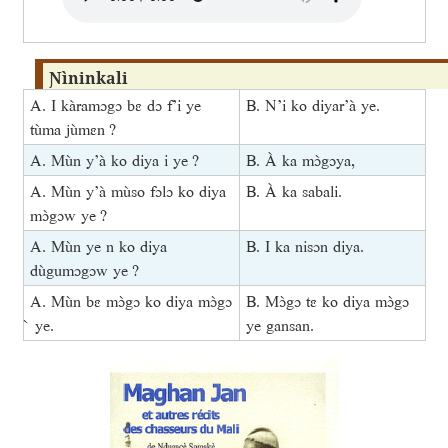
Ɲìninkali
A. I kàramɔgɔ bɛ dɔ f’i ye
B. N’i ko diyar’à ye.
tùma jùmɛn ?
A. Mùn y’à ko diya i ye ?
B. À ka mɔ̀gɔya,
A. Mùn y’à mùso fɔlɔ ko diya
B. À ka sabali.
mɔ̀gɔw ye ?
A. Mùn ye n ko diya
B. I ka nisɔn diya.
dùgumɔgɔw ye ?
A. Mùn bɛ mɔ̀gɔ ko diya mɔ̀gɔ
B. Mɔ̀gɔ tɛ ko diya mɔ̀gɔ
̀ ye.
ye gansan.