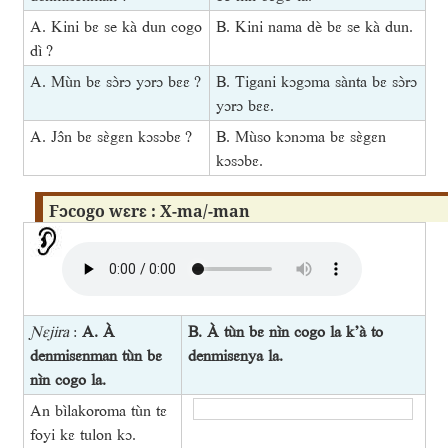
A. Kini bɛ se kà dun cogo
B. Kini nama dè bɛ se kà dun.
dì ?
A. Mùn bɛ sɔ̀rɔ yɔrɔ bɛɛ ?
B. Tigani kɔgɔma sànta bɛ sɔ̀rɔ
yɔrɔ bɛɛ.
A. Jɔ̂n bɛ sɛ̀gɛn kɔsɔbɛ ?
B. Mùso kɔnɔma bɛ sɛ̀gɛn
kɔsɔbɛ.
Fɔcogo wɛrɛ : X-ma/-man
Ɲɛjira
:
A. À
B. À tùn bɛ nìn cogo la k’à to
denmisɛnman tùn bɛ
denmisɛnya la.
nìn cogo la.
An bìlakoroma tùn tɛ
foyi kɛ tulon kɔ.