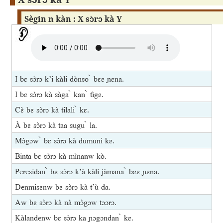
Sègin n kàn : X sɔ̀rɔ kà Y
I bɛ sɔ̀rɔ k’i kàli dònso ̀ bɛɛ ɲɛna.
I bɛ sɔ̀rɔ kà sàga ̀ kan ̀ tìgɛ.
Cɛ̀ bɛ sɔ̀rɔ kà tilali ̀ kɛ.
À bɛ sɔ̀rɔ kà taa sugu ̀ la.
Mɔ̀gɔw ̀ bɛ sɔ̀rɔ kà dumuni kɛ.
Binta bɛ sɔ̀rɔ kà mìnanw kò.
Peresidan ̀ bɛ sɔ̀rɔ k’à kàli jàmana ̀ bɛɛ ɲɛna.
Denmisɛnw bɛ sɔ̀rɔ kà t’ù da.
Aw bɛ sɔ̀rɔ kà nà mɔ̀gɔw tɔɔrɔ.
Kàlandenw bɛ sɔ̀rɔ ka ɲɔgɔndan ̀ kɛ.