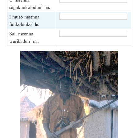
sàgakunkolodun ̀ na.
I mùso mɛɛnna
fìnikolonko ̀ la.
Sali mɛɛnna
waribadun ̀ na.