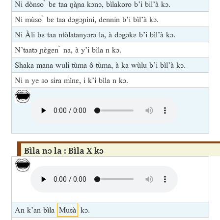
Ni dònso ̀ bɛ taa ŋàɲa kɔnɔ, bìlakoro b’i bil’à kɔ.
Ni mùso ̀ bɛ taa dɔgɔɲini, dennin b’i bìl’à kɔ.
Ni Àli bɛ taa ntòlatanyɔrɔ la, à dɔgɔkɛ b’i bìl’à kɔ.
N’taatɔ ɲɛ̀gɛn ̀ na, à y’i bìla n kɔ.
Shaka mana wuli tùma ô tùma, à ka wùlu b’i bìl’à kɔ.
Ni n ye so sira mìnɛ, i k’i bìla n kɔ.
Bìla nɔ la : Bìla X kɔ
An k’an bìla
Musà
kɔ.