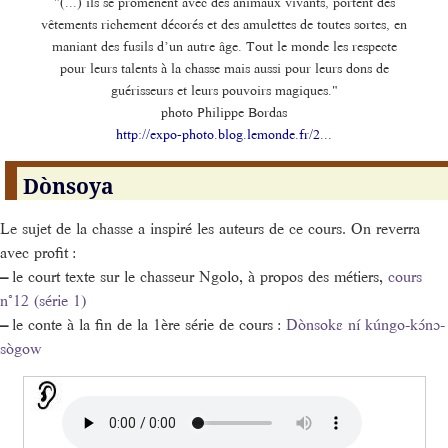
"(...) ils se promènent avec des animaux vivants, portent des
vêtements richement décorés et des amulettes de toutes sortes, en
maniant des fusils d’un autre âge. Tout le monde les respecte
pour leurs talents à la chasse mais aussi pour leurs dons de
guérisseurs et leurs pouvoirs magiques."
photo Philippe Bordas
http://expo-photo.blog.lemonde.fr/2...
Dònsoya
Le sujet de la chasse a inspiré les auteurs de ce cours. On reverra
avec profit :
–
le court texte sur le chasseur Ngolo, à propos des métiers,
cours
n°12 (série 1)
–
le conte à la fin de la 1ère série de cours :
Dònsokɛ ní kúngo-kɔ́nɔ-
sògow