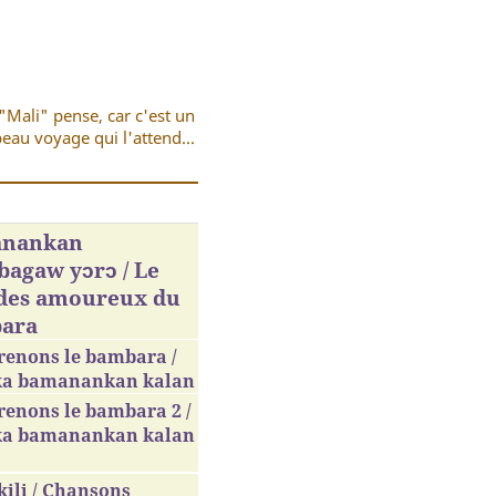
"Mali" pense, car c'est un
eau voyage qui l'attend...
nankan
agaw yɔrɔ / Le
 des amoureux du
ara
renons le bambara /
ka bamanankan kalan
enons le bambara 2 /
ka bamanankan kalan
ili / Chansons