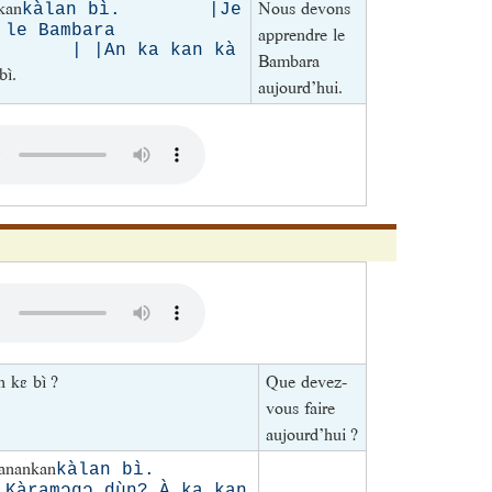
kan
Nous devons
kàlan bì. |Je
 le Bambara
apprendre le
. | |An ka kan kà
Bambara
ì.
aujourd’hui.
 kɛ bì ?
Que devez-
vous faire
aujourd’hui ?
manankan
kàlan bì.
amɔgɔ dùn? À ka kan