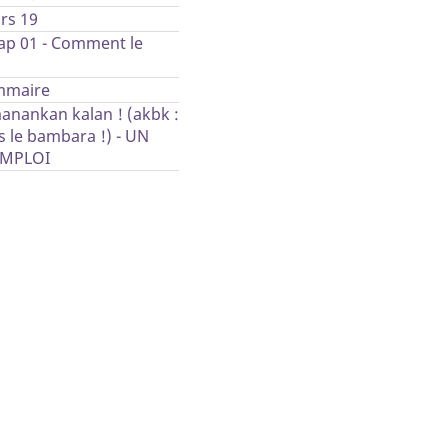
rs 19
ap 01 - Comment le
 sais. (je peux)
mmaire
anankan kalan ! (akbk :
 sait faire du vélo.
 le bambara !) - UN
EMPLOI
 sait monter à cheval.