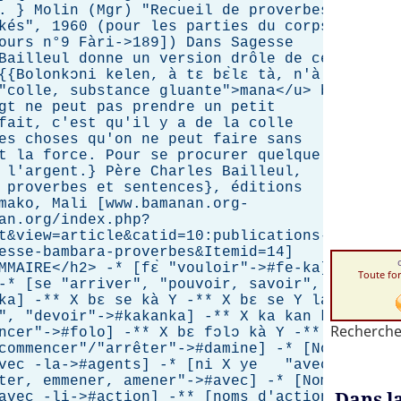
. } Molin (Mgr) "Recueil de proverbes
kés", 1960 (pour les parties du corps
ours n°9 Fàri->189]) Dans Sagesse
Bailleul donne un version drôle de ce
{Bolonkɔni kelen, à tɛ bɛ̀lɛ tà, n'à
="colle, substance gluante">mana</u> b'à
gt ne peut pas prendre un petit
fait, c'est qu'il y a de la colle
es choses qu'on ne peut faire sans
t la force. Pour se procurer quelque
 l'argent.} Père Charles Bailleul,
 proverbes et sentences}, éditions
mako, Mali [www.bamanan.org-
an.org/index.php?
t&view=article&catid=10:publications-
esse-bambara-proverbes&Itemid=14]
MMAIRE</h2> -* [fɛ̀ "vouloir"->#fe-ka] -
Toute fo
Y -* [se "arriver", "pouvoir, savoir",
ka] -** X bɛ se kà Y -** X bɛ se Y la -
", "devoir"->#kakanka] -** X ka kan kà
Recherche
ncer"->#folo] -** X bɛ fɔlɔ kà Y -**
"commencer"/"arrêter"->#damine] -* [Noms
avec -la->#agents] -* [ni X ye "avec"
ter, emmener, amener"->#avec] -* [Noms
Dans l
avec -li->#action] -** [noms d'action +