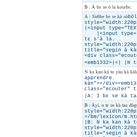
B : À bɛ se ò la kosɛbɛ.
A : Sidìbe bɛ se kà sò
bo
style="width:22
|<input type="TE
|<input type="T
tɛ s'à la. |<
style="width:220p
title="segin à k
<div class="ecout
<emb1332>|<| |N tɛ
N ka kan kà to yàn kà kà
apprendre. | |<
kàn"></div><emb1
class="ecouter" t
|A: I bɛ se kà ta
B : Àyi, n tɛ se kà taa dù
style="width:220p
>/bm/lexicon/
|B: N ka kan ka
style="width:220p
title="segin à k