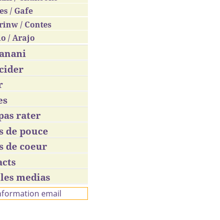
es / Gafe
rinw / Contes
o / Arajo
anani
cider
r
es
pas rater
s de pouce
s de coeur
acts
vous conduire une voiture ?
les medias
-vous... ?)
information email