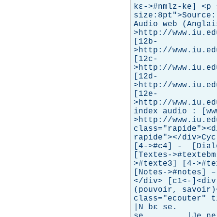
kɛ->#nmlz-ke] <p 
size:8pt">Source:
Audio web (Anglai
>http://www.iu.ed
[12b-
>http://www.iu.ed
[12c-
>http://www.iu.ed
[12d-
>http://www.iu.ed
[12e-
>http://www.iu.ed
index audio : [ww
>http://www.iu.ed
class="rapide"><d
rapide"></div>Cyc
[4->#c4] - [Dial
[Textes->#textebm
>#texte3] [4->#t
[Notes->#notes] –
</div> [c1<-]<div
(pouvoir, savoir)
class="ecouter" t
|N bɛ se. |J
se. |Je ne 