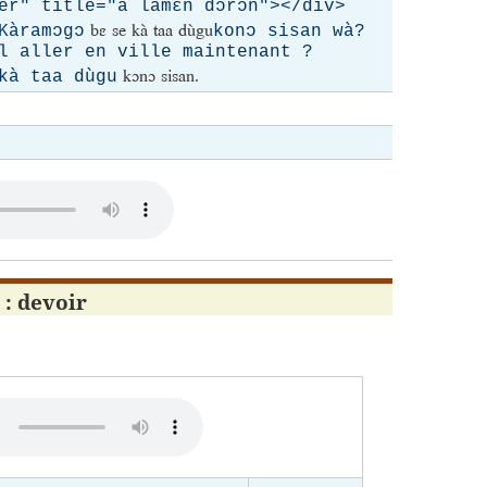
er" title="à lamɛn dɔrɔn"></div>
bɛ se kà taa dùgu
Kàramɔgɔ
konɔ sisan wà?
il aller en ville maintenant ? |
kɔnɔ sisan.
kà taa dùgu
Pourqu
Il doit 
̀ : devoir