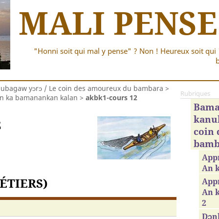
MALI PENSE
"Honni soit qui mal y pense" ? Non ! Heureux soit qui 
b
bagaw yɔrɔ / Le coin des amoureux du bambara
>
Rubriques
An ka bamanankan kalan
>
akbk1-cours 12
Bama
kanub
2
coin
bamb
App
An 
ÉTIERS)
Appr
An 
2
Dɔnk