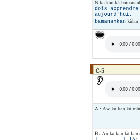
N ka kan kà bamanan
dois apprendre
aujourd'hui
kàlan b
bamanankan
C-5
A : Aw ka kan kà mùn
B : An ka kan kà ba
| | |A: Kàr