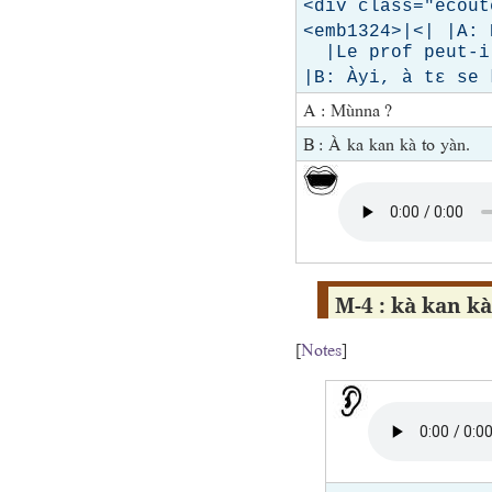
<div class="ecout
<emb1324>|<| |A: 
|Le prof peut-
|B: Àyi, à tɛ se 
A : Mùnna ?
B : À ka kan kà to yàn.
M-4 : kà kan ka
[
Notes
]