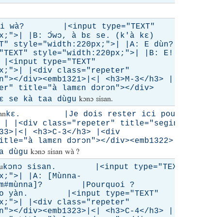
Je ne p
̀li wà? |<input type="TEXT"
0px;">| |B: Ɔ̀wɔ, à bɛ se. (k'à kɛ)
mainte
XT" style="width:220px;">| |A: E dùn?
EXT" style="width:220px;">| |B: E! Ne
input type="TEXT"
x;">| |<div class="repeter"
àn"></div><emb1321>|<| <h3>M-3</h3> |
er" title="à lamɛn dɔrɔn"></div>
kɔnɔ sisan.
 se kà taa dùgu
lan
Est-ce 
kɛ. |Je dois rester ici pour
div class="repeter" title="segin à
mainte
333>|<| <h3>C-3</h3> |<div
itle="à lamɛn dɔrɔn"></div><emb1322>|<|
kɔnɔ sisan wà ?
a dùgu
gu
kɔnɔ sisan. |<input type="TEXT"
x;">| |A: [Mùnna-
m.htm#mùnna]? |Pourquoi ? |
̀ to yàn. |<input type="TEXT"
x;">| |<div class="repeter"
àn"></div><emb1323>|<| <h3>C-4</h3> |