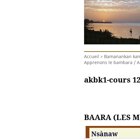
Accueil
>
Bamanankan kanu
Apprenons le bambara / 
akbk1-cours 1
BAARA (LES M
Nsàna
w