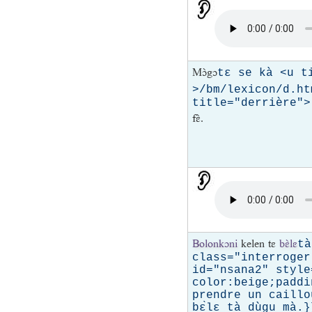
Mɔ̀gɔ
tɛ se kà <u t
>/bm/lexicon/d.ht
title="derrière">
fɛ̀.
Bolonkɔni
kelen tɛ
bɛ̀lɛ
ta
class="interroger
id="nsana2" style
color:beige;paddi
prendre un caillou
bɛ̀lɛ tà dùgu ma