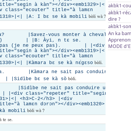
itle="segin à kàn"></div><emb1329>|<|
akbk1-cou
v class="ecouter" title="à lamɛn
akbk1-réc
bòli wà ?
1318>|<| |A: I bɛ se kà mobili
dire ?
Oui, je
akbk1-so
An ka bam
Kàmara
 wà? |Savez-vous monter à cheval ?
Apprenons
... ?) | |B: Àyi, n tɛ se.
is pas (je ne peux pas). | |<div
MODE d’
itle="segin à kàn"></div><emb1319>|<|
v class="ecouter" title="à lamɛn
bòli.
330>|<| |Kàmara bɛ se kà nɛ̀gɛso
Sidìbe
a. |Kàmara ne sait pas conduire
bòli.
Sidìbe bɛ se kà sò
|Sidìbe ne sait pas conduire une
div class="repeter" title="segin à
331>|<| <h3>C-2</h3> |<div
itle="à lamɛn dɔrɔn"></div><emb1320>|<|
bòli wà ?
kà mobili
̀ tɛ se.