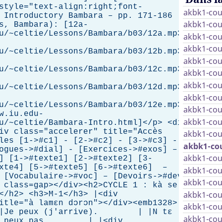
style="text-align:right;font-
akbk1-cou
 Introductory Bambara – pp. 171-186
akbk1-cou
s, Bambara): [12a-
u/~celtie/Lessons/Bambara/b03/12a.mp3],
akbk1-cou
akbk1-cou
u/~celtie/Lessons/Bambara/b03/12b.mp3],
akbk1-cou
u/~celtie/Lessons/Bambara/b03/12c.mp3],
akbk1-cou
akbk1-cou
u/~celtie/Lessons/Bambara/b03/12d.mp3],
akbk1-cou
u/~celtie/Lessons/Bambara/b03/12e.mp3],
akbk1-cou
w.iu.edu-
akbk1-cou
u/~celtie/Bambara-Intro.html]</p> <div
iv class="accelerer" title="Accès
akbk1-cou
les [1->#c1] - [2->#c2] - [3->#c3] -
akbk1-cou
ogues->#dial] - [Exercices->#exos] –
akbk1-cou
] [1->#texte1] [2->#texte2] [3-
exte4] [5->#texte5] [6->#texte6] –
akbk1-cou
 [Vocabulaire->#voc] – [Devoirs->#dev]
akbk1-cou
 class=gap></div><h2>CYCLE 1 : kà se kà
akbk1-cou
</h2> <h3>M-1</h3> |<div
itle="à lamɛn dɔrɔn"></div><emb1328>|<|
akbk1-cou
e peux (j'arrive). | |N tɛ
akbk1-cou
peux pas. | |<div