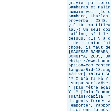
gravier par terre
Bambaras et Malin
humain voir [le c
bambara, Charles 
proverbe : 2348. {
y'à tà, <u title
la.}} Un seul doi
caillou, s'il le 
dessus. {Il y a d
aide. L'union fai
chose, il faut de
{SAGESSE BAMBARA,
DONNIYA, 2005, Ba
>http://www.baman
option=com_conten
langues&id=18:sag
</div>| <h2>AU SO
** X b'à fɛ̀ kà 
"surpasser"->#se-
* [kan "être égal
Y -* [fɔlɔ "comme
[damìnɛ/dabìla 
d'agents formés 
"emporter, rappor
d'actions formés 