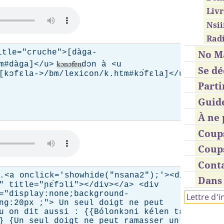
Livr
Nsii
Radi
itle="cruche">[dàga-
No M
kɔnɔfɛn
m#dàga]</u>
dɔn à <u
Se dé
[kɔfɛla->/bm/lexicon/k.htm#kɔ́fɛla]</u>
Parti
Guid
À ne 
Coup
Coup
Cont
Savez-
̀.<a onclick='showhide("nsana2");'><div
Dans 
" title="ɲɛ́fɔli"></div></a> <div
(pouvez
="display:none;background-
Lettre d'
ng:20px ;"> Un seul doigt ne peut
 on dit aussi : {{Bólonkɔni kélen tɛ́
̀.}} {Un seul doigt ne peut ramasser un