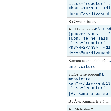
class="repeter" t
<h3>C-1</h3> |<di
dɔrɔn"></div><emb
B : Ɔ̀wɔ, n bɛ se.
A : I bɛ se kà sò
bòli
(pouvez-vous
|Non, je ne sa
class="repeter" t
<h3>M-2</h3> |<di
dɔrɔn"></div><emb1
Kàmara tɛ se mobili bòli
l
une voiture | |
Sidìbe tɛ se poponi
na. 
mobylette. | |<
kàn"></div><emb1
class="ecouter" t
|A: Kàmara bɛ se 
B : Àyi, Kàmara tɛ s’à la, a
A : Moto dùn ?