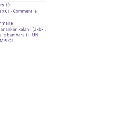
rs 19
ap 01 - Comment le
mmaire
anankan kalan ! (akbk :
 le bambara !) - UN
EMPLOI