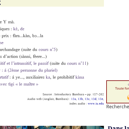
E
e Y mà.
iques :
kɛ̀
,
dɛ
ix : fàra...kàn, bɔ...la
ne
archandage (suite du
cours n°5
)
’action (sànni, fèere...)
tif et l’intransitif, le passif
(suite du
cours n°11
)
 : á (2ème personne du pluriel)
rtatif
: á ye..., auxiliaires
ka
, le prohibitif
kàna
c tìgi « le maître »
Toute fo
Source : Introductory Bambara – pp. 187-202
Audio web (Anglais, Bambara) :
13a
,
13b
,
13c
,
13d
,
13e
,
index audio :
www.iu.edu
Recherche
Dans l