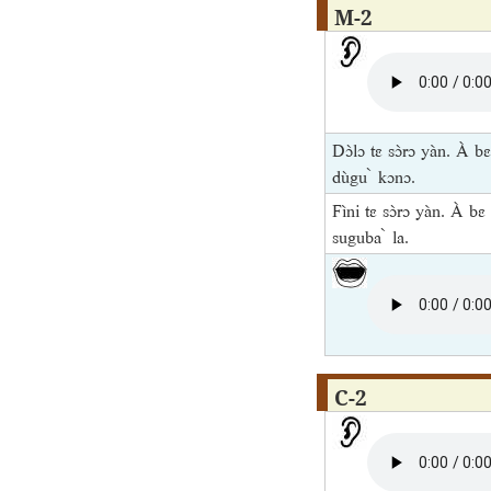
M-2
Dɔ̀lɔ tɛ sɔ̀rɔ yàn. À bɛ
dùgu ̀ kɔnɔ.
Fìni tɛ sɔ̀rɔ yàn. À bɛ 
suguba ̀ la.
C-2