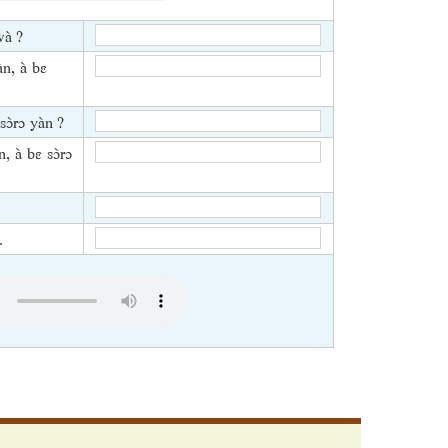
wà ?
̀n, à bɛ
sɔ̀rɔ yàn ?
n, à bɛ sɔ̀rɔ
.