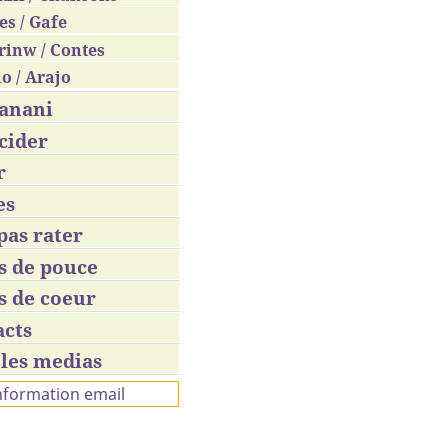
es / Gafe
rinw / Contes
o / Arajo
anani
cider
r
es
pas rater
s de pouce
s de coeur
acts
les medias
information email