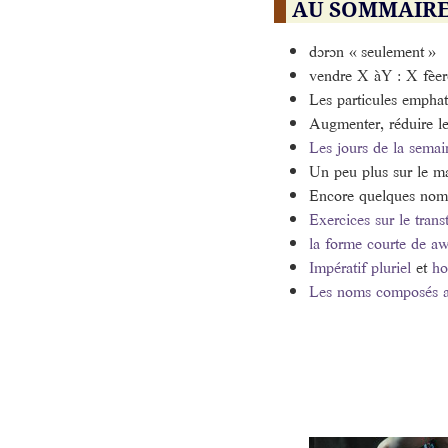
AU SOMMAIR
dɔrɔn « seulement »
vendre X àY : X fèer
Les particules emphat
Augmenter, réduire le pr
Les jours de la semai
Un peu plus sur le m
Encore quelques noms d
Exercices sur le transti
la forme courte de aw
Impératif pluriel
et
ho
Les noms composés ave