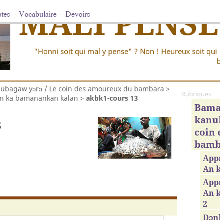
MALI PENSE
tes
–
Vocabulaire
–
Devoirs
"Honni soit qui mal y pense" ? Non ! Heureux soit qui 
b
bagaw yɔrɔ / Le coin des amoureux du bambara
>
Rubriques
An ka bamanankan kalan
>
akbk1-cours 13
Bama
kanub
3
coin
bamb
App
An 
Appr
An 
2
Dɔnk