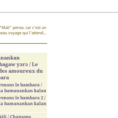
"Mali" pense, car c'est un
eau voyage qui l'attend...
nankan
agaw yɔrɔ / Le
 des amoureux du
ara
renons le bambara /
ka bamanankan kalan
enons le bambara 2 /
ka bamanankan kalan
ili / Chansons