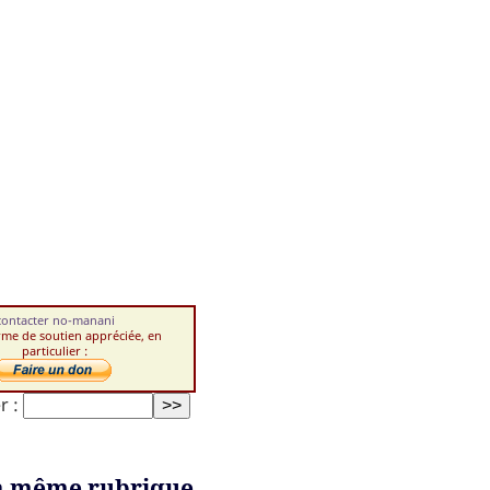
contacter no-manani
rme de soutien appréciée, en
particulier :
r :
a même rubrique