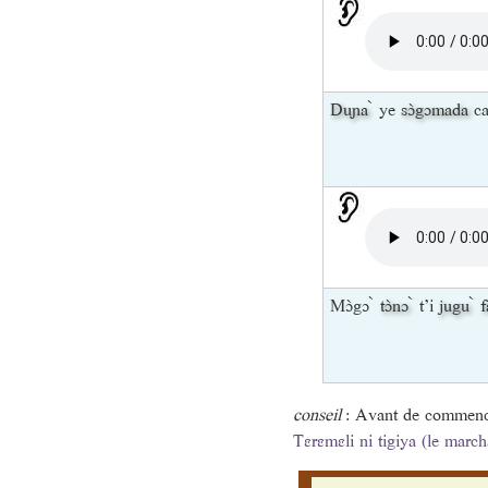
Duɲa
̀ ye
sɔ̀gɔmada
ca
Mɔ̀gɔ ̀
tɔ̀nɔ
̀ t’i
jugu
̀
f
conseil
: Avant de commence
Tɛrɛmɛli ni tigiya (le marc