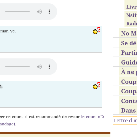
Livr
Nsii
Radi
man ye.
No M
Se dé
Parti
Guid
À ne 
Coup
a
.
Coup
Cont
Dans 
r ce cours, il est recommandé de revoir
le cours n°5
Lettre d'
handage)
.