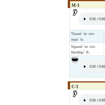
M-1
Tàmati ̀ bɛ sɔ̀rɔ
sugu ̀ la.
Sigarati ̀ bɛ sɔ̀rɔ
tàbalitigi ̀ fɛ̀.
C-1