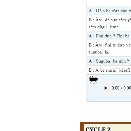
A : Dɔ̀lɔ bɛ sɔ̀rɔ yàn 
B : Àyi, dɔ̀lɔ tɛ sɔ̀rɔ ya
sɔ̀rɔ dùgu ̀ kɔnɔ.
A : Fìni dun ? Fìni bɛ 
B : Àyi, fìni tɛ sɔ̀rɔ yà
suguba ̀ la.
A : Suguba ̀ bɛ min ?
B : À bɛ mìsiri ̀ kɛ̀rɛfɛ̀
CYCLE 2