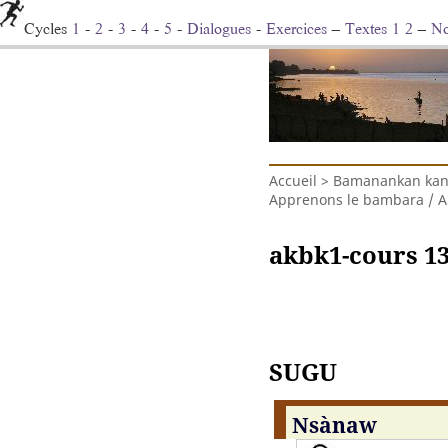
Cycles
1
-
2
-
3
-
4
-
5
-
Dialogues
-
Exercices
–
Textes
1
2
–
No
Accueil
>
Bamanankan kanu
Apprenons le bambara / 
akbk1-cours 1
SUGU
Nsàna
w