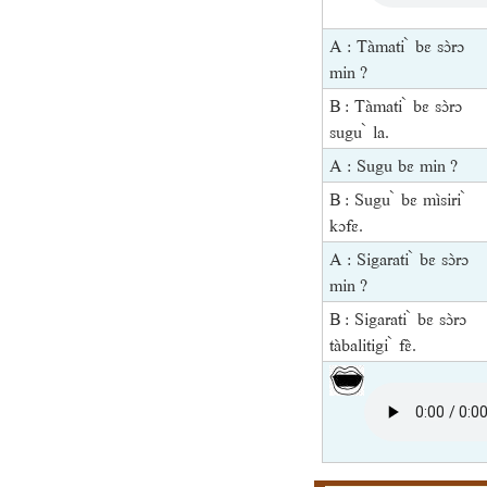
A : Tàmati ̀ bɛ sɔ̀rɔ
min ?
B : Tàmati ̀ bɛ sɔ̀rɔ
sugu ̀ la.
A : Sugu bɛ min ?
B : Sugu ̀ bɛ mìsiri ̀
kɔfɛ.
A : Sigarati ̀ bɛ sɔ̀rɔ
min ?
B : Sigarati ̀ bɛ sɔ̀rɔ
tàbalitigi ̀ fɛ̀.