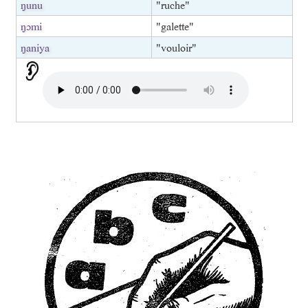
ŋunu
"ruche"
ŋɔmi
"galette"
ŋaniya
"vouloir"