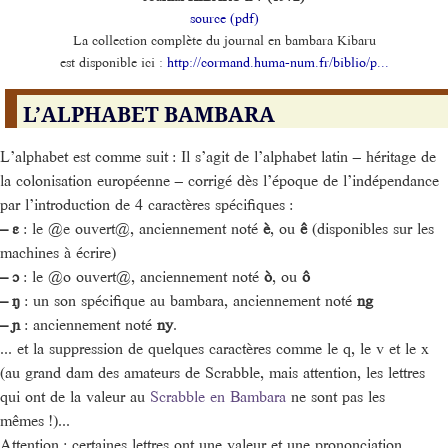
source (pdf)
La collection complète du journal en bambara Kibaru
est disponible ici :
http://cormand.huma-num.fr/biblio/p...
L’ALPHABET BAMBARA
L’alphabet est comme suit : Il s’agit de l’alphabet latin – héritage de
la colonisation européenne – corrigé dès l’époque de l’indépendance
par l’introduction de 4 caractères spécifiques :
–
ɛ
: le @e ouvert@, anciennement noté
è
, ou
ê
(disponibles sur les
machines à écrire)
–
ɔ
: le @o ouvert@, anciennement noté
ò
, ou
ô
–
ŋ
: un son spécifique au bambara, anciennement noté
ng
–
ɲ
: anciennement noté
ny
.
... et la suppression de quelques caractères comme le q, le v et le x
(au grand dam des amateurs de Scrabble, mais attention, les lettres
qui ont de la valeur au
Scrabble en Bambara
ne sont pas les
mêmes !)...
Attention : certaines lettres ont une valeur et une prononciation