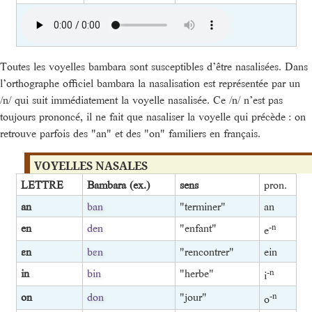
Toutes les voyelles bambara sont susceptibles d’être nasalisées. Dans
l’orthographe officiel bambara la nasalisation est représentée par un
/n/ qui suit immédiatement la voyelle nasalisée. Ce /n/ n’est pas
toujours prononcé, il ne fait que nasaliser la voyelle qui précède : on
retrouve parfois des "an" et des "on" familiers en français.
VOYELLES NASALES
LETTRE
Bambara (ex.)
sens
pron.
an
ban
"terminer"
an
en
den
"enfant"
-n
e
ɛn
bɛn
"rencontrer"
ein
in
bin
"herbe"
-n
i
on
don
"jour"
-n
o