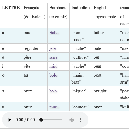
LETTRE
Français
Bambara
traduction
English
trans
(équivalent)
(exemple)
approximate
of
exam
a
b
a
s
Baba
"nom
f
a
ther
"man
masc."
nam
e
regard
er
jele
"hache"
b
a
te
"axe
ɛ
p
è
re
sɛnɛ
"cultiver"
b
e
t
"far
i
v
i
te
misi
"vache"
b
ea
t
"co
o
au
bolo
"main,
b
oa
t
"han
bras"
arm
ɔ
b
o
tte
bɔlɔ
"piquet"
b
ou
ght
"pos
stak
u
b
ou
t
muru
"couteau"
b
oo
t
"kni