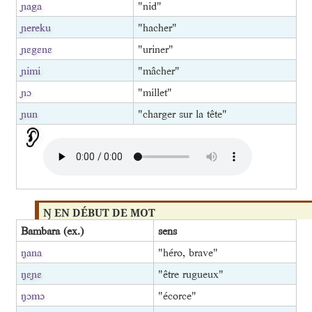
ɲaga
"nid"
ɲereku
"hacher"
ɲɛgɛnɛ
"uriner"
ɲimi
"mâcher"
ɲɔ
"millet"
ɲun
"charger sur la tête"
Ŋ EN DÉBUT DE MOT
Bambara (ex.)
sens
ŋana
"héro, brave"
ŋɛɲɛ
"être rugueux"
ŋɔmɔ
"écorce"