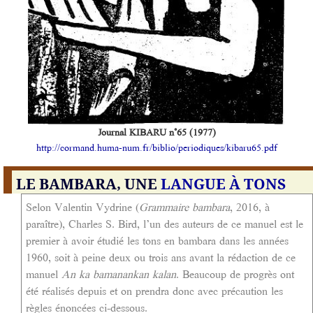
Journal KIBARU n°65 (1977)
http://cormand.huma-num.fr/biblio/periodiques/kibaru65.pdf
LE BAMBARA, UNE
LANGUE À TONS
Selon Valentin Vydrine (
Grammaire bambara
, 2016, à
paraître), Charles S. Bird, l’un des auteurs de ce manuel est le
premier à avoir étudié les tons en bambara dans les années
1960, soit à peine deux ou trois ans avant la rédaction de ce
manuel
An ka bamanankan kalan
. Beaucoup de progrès ont
été réalisés depuis et on prendra donc avec précaution les
règles énoncées ci-dessous.