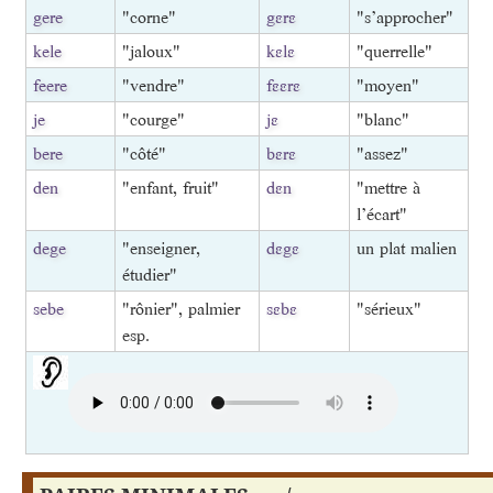
gere
"corne"
gɛrɛ
"s’approcher"
kele
"jaloux"
kɛlɛ
"querrelle"
feere
"vendre"
fɛɛrɛ
"moyen"
je
"courge"
jɛ
"blanc"
bere
"côté"
bɛrɛ
"assez"
den
"enfant, fruit"
dɛn
"mettre à
l’écart"
dege
"enseigner,
dɛgɛ
un plat malien
étudier"
sebe
"rônier", palmier
sɛbɛ
"sérieux"
esp.