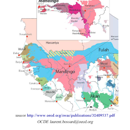
source
http://www.oecd.org/swac/publications/38409537.pdf
OCDE laurent.bossard@oecd.org