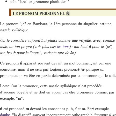
(n)
dòn "être" se prononce plutôt do
LE PRONOM PERSONNEL
Ń
Le pronom "je" en Bambara, la 1ère personne du singulier, est une
nasale syllabique
.
On le considère aujourd’hui plutôt comme
une voyelle
, avec, comme
telle, un ton propre (voir plus bas
les tons
) : ton haut
ń
pour le "je",
ton bas
ǹ
pour le "nous", variante rare de
àn
)
Ce pronom
ń
apparait souvent devant un mot commençant par une
consonne, mais il ne sera pas toujours prononcé /n/ puisque sa
prononciation va être en partie déterminée par la consonne qui le suit.
Lorsqu’on la prononce, cette nasale syllabique n’est précédée
d’aucune voyelle et ne doit en aucun cas être prononcée comme, par
exemple, "in".
ń
est prononcé
m
devant les consonnes p, b, f et m. Part exemple
danbe
, "la dignité" souvent incorrectement orthographié
"comme il se