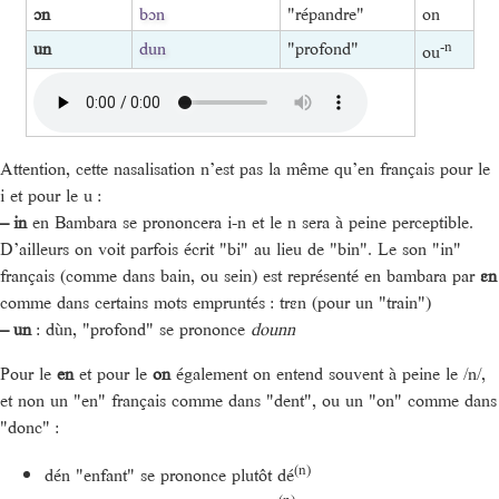
ɔn
bɔn
"répandre"
on
un
dun
"profond"
-n
ou
Attention, cette nasalisation n’est pas la même qu’en français pour le
i et pour le u :
–
in
en Bambara se prononcera i-n et le n sera à peine perceptible.
D’ailleurs on voit parfois écrit "bi" au lieu de "bin". Le son "in"
français (comme dans bain, ou sein) est représenté en bambara par
ɛn
comme dans certains mots empruntés : trɛn (pour un "train")
–
un
: dùn, "profond" se prononce
dounn
Pour le
en
et pour le
on
également on entend souvent à peine le /n/,
et non un "en" français comme dans "dent", ou un "on" comme dans
"donc" :
(n)
dén "enfant" se prononce plutôt dé