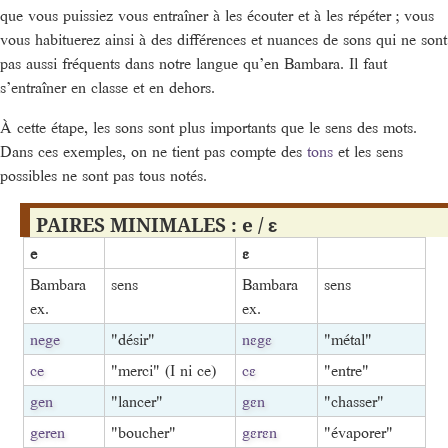
que vous puissiez vous entraîner à les écouter et à les répéter ; vous
vous habituerez ainsi à des différences et nuances de sons qui ne sont
pas aussi fréquents dans notre langue qu’en Bambara. Il faut
s’entraîner en classe et en dehors.
À cette étape, les sons sont plus importants que le sens des mots.
Dans ces exemples, on ne tient pas compte des
tons
et les sens
possibles ne sont pas tous notés.
PAIRES MINIMALES : e / ɛ
e
ɛ
Bambara
sens
Bambara
sens
ex.
ex.
nege
"désir"
nɛgɛ
"métal"
ce
"merci" (I ni ce)
cɛ
"entre"
gen
"lancer"
gɛn
"chasser"
geren
"boucher"
gɛrɛn
"évaporer"