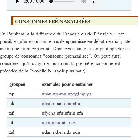
CONSONNES PRÉ-NASALISÉES
En Bambara, à la différence du Français ou de l’Anglais, il est
possible qu’une consonne nasale apparaisse en début de mot juste
avant une autre consonne. Dans ces situations, on peut appeler ce
groupe de consonnes "consonne prénasalisée". On peut aussi
considérer qu’il s’agit de mots dont la première consonne est
précédée de la "voyelle N" (voir plus haut)...
groupes
exemples pour s’entraîner
np
npan
npɔrɔn
npogi
npiya
nb
nban
nbɔn
nba
nbu
nf
nfyena
nfirinfirin nfa
nt
ntan
ntɔn
nta
nto
nd
ndan ndɔn nda ndu