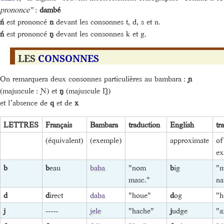
prononce"
:
dambé
ń
est prononcé
n
devant les consonnes t, d, s et n.
ń
est prononcé
ŋ
devant les consonnes k et g.
LES
CONSONNES
On remarquera deux consonnes particulières au bambara :
ɲ
(majuscule : Ɲ) et
ŋ
(majuscule Ŋ)
et l’absence de
q
et de
x
LETTRES
Français
Bambara
traduction
English
tr
(équivalent)
(exemple)
approximate
of
ex
b
b
eau
baba
"nom
b
ig
"m
masc."
n
d
d
irect
daba
"houe"
d
og
"h
j
-----
jele
"hache"
j
udge
"a