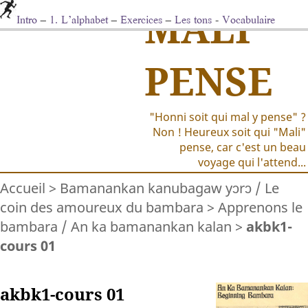
MALI
Intro
–
1. L’alphabet
–
Exercices
–
Les tons
-
Vocabulaire
PENSE
"Honni soit qui mal y pense" ?
Non ! Heureux soit qui "Mali"
pense, car c'est un beau
voyage qui l'attend...
Accueil
>
Bamanankan kanubagaw yɔrɔ / Le
coin des amoureux du bambara
>
Apprenons le
bambara / An ka bamanankan kalan
>
akbk1-
cours 01
akbk1-cours 01