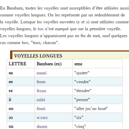
En Bambara, toutes les voyelles sont susceptibles d’être utilisées aussi
comme voyelles longues. On les représente par un redoublement de
la voyelle. Lorsque les voyelles ouvertes (ɛ et ɔ) sont utilisées comme
voyelles longues, le
ton
n’est marqué que sur la première voyelle.
Les voyelles longues n’apparaissent pas en fin de mot, sauf quelques
cas comme bɛɛ, "tous, chacun".
VOYELLES LONGUES
LETTRE
Bambara (ex)
sens
aa
naani
"quatre"
ee
feere
"vendre"
ɛɛ
fɛɛnɛ
"étendre"
ii
miiri
"penser"
oo
foori
"aller jus’au bout"
ɔɔ
wɔɔrɔ
"six"
uu
duuru
"cinq"