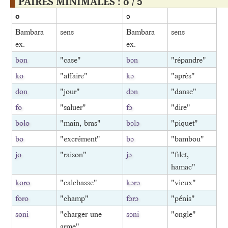
PAIRES MINIMALES : o / ɔ
o
ɔ
Bambara
sens
Bambara
sens
ex.
ex.
bon
"case"
bɔn
"répandre"
ko
"affaire"
kɔ
"après"
don
"jour"
dɔn
"danse"
fo
"saluer"
fɔ
"dire"
bolo
"main, bras"
bɔlɔ
"piquet"
bo
"excrément"
bɔ
"bambou"
jo
"raison"
jɔ
"filet,
hamac"
koro
"calebasse"
kɔrɔ
"vieux"
foro
"champ"
fɔrɔ
"pénis"
soni
"charger une
sɔni
"ongle"
arme"