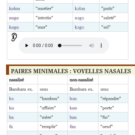
kolon
"mortier"
kɔlɔn
"puits"
nogo
"intestin"
nɔgɔ
"saleté"
kogo
"mur"
kɔgɔ
"sel"
PAIRES MINIMALES : VOYELLES NASALES
nasalisé
non-nasalisé
Bambara ex.
sens
Bambara ex.
sens
bɔ
"bambou"
bɔn
"répandre"
ko
"affaire"
kon
"porte"
ba
"mère"
ban
"fin"
fa
"remplir"
fan
"oeuf"