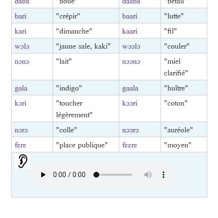
daba
"houe"
daaba
"bétail"
bari
"crépir"
baari
"lutte"
kari
"dimanche"
kaari
"fil"
wɔlɔ
"jaune sale, kaki"
wɔɔlɔ
"couler"
nɔnɔ
"lait"
nɔɔnɔ
"miel
clarifié"
gala
"indigo"
gaala
"huître"
kɔri
"toucher
kɔɔri
"coton"
légèrement"
nɔrɔ
"colle"
nɔɔrɔ
"auréole"
fɛrɛ
"place publique"
fɛɛrɛ
"moyen"