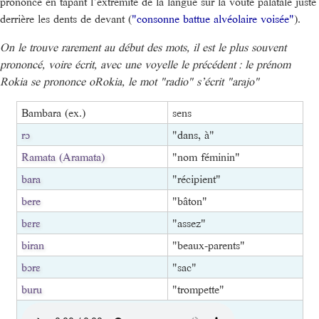
prononce en tapant l’extrémité de la langue sur la voute palatale juste
derrière les dents de devant (
"consonne battue alvéolaire voisée"
).
On le trouve rarement au début des mots, il est le plus souvent
prononcé, voire écrit, avec une voyelle le précédent : le prénom
Rokia se prononce oRokia, le mot "radio" s’écrit "arajo"
Bambara (ex.)
sens
rɔ
"dans, à"
Ramata (Aramata)
"nom féminin"
bara
"récipient"
bere
"bâton"
bɛrɛ
"assez"
biran
"beaux-parents"
bɔrɛ
"sac"
buru
"trompette"