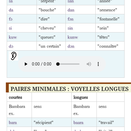
sa
"serpent"
san
"année"
da
"bouche"
dan
"semence"
fɔ
"dire"
fɔn
"fontanelle"
si
"cheveu"
sin
"sein"
kuw
"queues"
kunw
"têtes"
dɔ
"un certain"
dɔn
"connaître"
PAIRES MINIMALES : VOYELLES LONGUES
courtes
longues
Bambara
sens
Bambara
sens
ex.
ex.
bara
"récipient"
baara
"travail"