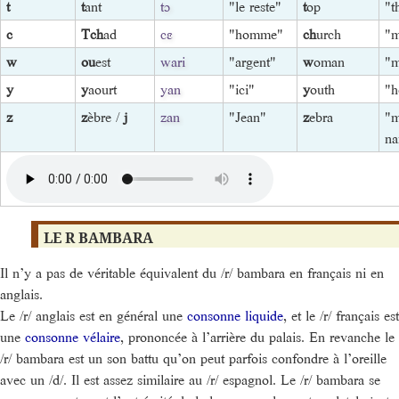
t
t
ant
tɔ
"le reste"
t
op
"t
c
Tch
ad
cɛ
"homme"
ch
urch
"
w
ou
est
wari
"argent"
w
oman
"
y
y
aourt
yan
"ici"
y
outh
"h
z
z
èbre /
j
zan
"Jean"
z
ebra
"m
n
LE R BAMBARA
Il n’y a pas de véritable équivalent du /r/ bambara en français ni en
anglais.
Le /r/ anglais est en général une
consonne liquide
, et le /r/ français est
une
consonne vélaire
, prononcée à l’arrière du palais. En revanche le
/r/ bambara est un son battu qu’on peut parfois confondre à l’oreille
avec un /d/. Il est assez similaire au /r/ espagnol. Le /r/ bambara se