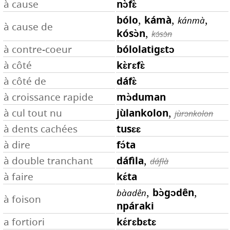
nɔ̀fɛ̀
à cause
bólo
,
kámà
,
,
kánmà
à cause de
kósɔ̀n
,
kɔ́sɔ̀n
bólolatigɛtɔ
à contre-coeur
kɛ̀rɛfɛ̀
à côté
dáfɛ̀
à côté de
mɔ̀duman
à croissance rapide
jùlankolon
,
à cul tout nu
jùrɔnkolon
tusɛɛ
à dents cachées
fɔ́ta
à dire
dáfìla
,
à double tranchant
dáflà
kɛ́ta
à faire
,
bɔ̀gɔdên
,
bàadên
à foison
npáraki
kɛ́rɛbɛtɛ
a fortiori