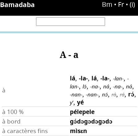
Bamadaba
Bm
• Fr •
(i)
A - a
lá
,
-la-
,
lá
,
-la-
,
,
-lan-
-
,
,
,
,
,
,
lan-
lɔ́
-na-
ná
-na-
ná
à
,
,
,
,
,
rɔ́
,
-nan-
-nan-
nɔ́
rá
rá
,
yé
y'
pélepele
à 100 %
gɔ́dɔgɔdɔgɔdɔ
à bord
mìsɛn
à caractères fins